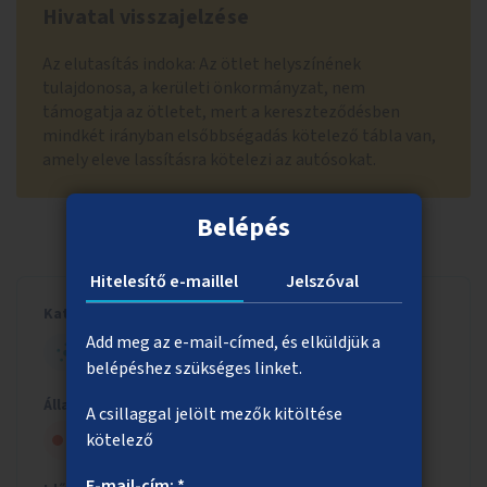
Hivatal visszajelzése
Az elutasítás indoka: Az ötlet helyszínének
tulajdonosa, a kerületi önkormányzat, nem
támogatja az ötletet, mert a kereszteződésben
mindkét irányban elsőbbségadás kötelező tábla van,
amely eleve lassításra kötelezi az autósokat.
Belépés
Hitelesítő e-maillel
Jelszóval
Kategória
Add meg az e-mail-címed, és elküldjük a
HELYI - KIS ÖTLET
belépéshez szükséges linket.
Állapot
A csillaggal jelölt mezők kitöltése
kötelező
Nem kapott szakmai jóváhagyást
E-mail-cím: *