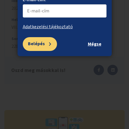
Időszak
2023/2024
Helyszín
Adatkezelési tájékoztató
VII. kerület
Sorszám
Belépés
Mégse
2289
Oszd meg másokkal is!