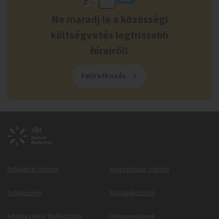
Ne maradj le a közösségi
költségvetés legfrissebb
híreiről!
Feliratkozás
Beküldött ötletek
Megvalósuló ötletek
Sütikezelés
Sütitájékoztató
Adatkezelési tájékoztató
Dokumentumok