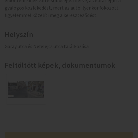
eldönteni kinek van elsőbbsége. Illetve, a zebra segíti a
gyalogos közlekedést, mert az autó ilyenkor fokozott
figyelemmel közelíti meg a kereszteződést.
Helyszín
Garay utca és Nefelejcs utca találkozása
Feltöltött képek, dokumentumok