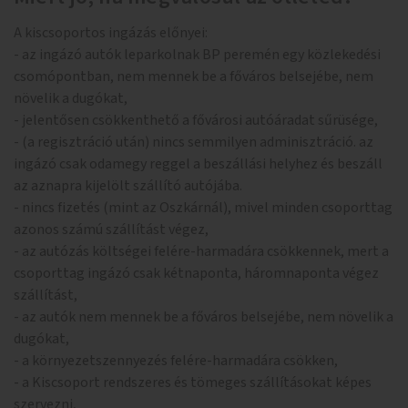
A kiscsoportos ingázás előnyei:
- az ingázó autók leparkolnak BP peremén egy közlekedési
csomópontban, nem mennek be a főváros belsejébe, nem
növelik a dugókat,
- jelentősen csökkenthető a fővárosi autóáradat sűrüsége,
- (a regisztráció után) nincs semmilyen adminisztráció. az
ingázó csak odamegy reggel a beszállási helyhez és beszáll
az aznapra kijelölt szállító autójába.
- nincs fizetés (mint az Oszkárnál), mivel minden csoporttag
azonos számú szállítást végez,
- az autózás költségei felére-harmadára csökkennek, mert a
csoporttag ingázó csak kétnaponta, háromnaponta végez
szállítást,
- az autók nem mennek be a főváros belsejébe, nem növelik a
dugókat,
- a környezetszennyezés felére-harmadára csökken,
- a Kiscsoport rendszeres és tömeges szállításokat képes
szervezni,