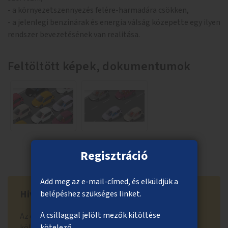
- a környezetszennyezés felére-harmadára csökken,
- a jelenlegi benzinárak és energia válság közepette egy ilyen
rendszer bevezetésének van realitása.
Feltöltött képek, dokumentumok
Regisztráció
Add meg az e-mail-címed, és elküldjük a
Hivatal visszajelzése
belépéshez szükséges linket.
A csillaggal jelölt mezők kitöltése
Az elutasítás indoka: Az ötlet a közösségi
költségvetés egy ötletre fordítható maximális, 120
kötelező