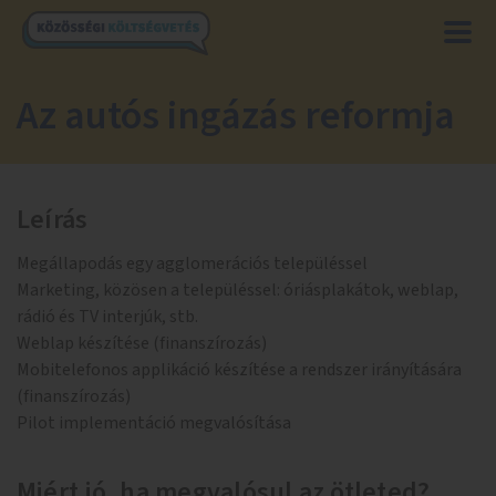
Az autós ingázás reformja
Leírás
Megállapodás egy agglomerációs településsel
Marketing, közösen a településsel: óriásplakátok, weblap,
rádió és TV interjúk, stb.
Weblap készítése (finanszírozás)
Mobitelefonos applikáció készítése a rendszer irányítására
(finanszírozás)
Pilot implementáció megvalósítása
Miért jó, ha megvalósul az ötleted?