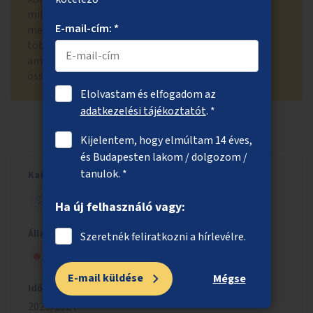
millió forintos költségkeretéből nem valósítható
E-mail-cím: *
meg, mert nagy kapacitásigényű feladat, emellett
több ingyenes és fizetős applikáció is létezik,
amelyek lehetőséget teremtenek az ingázók
összekapcsolására.
Elolvastam és elfogadom az
adatkezelési tájékoztatót
. *
Kijelentem, hogy elmúltam 14 éves,
és Budapesten lakom / dolgozom /
tanulok. *
Kategória
NYITOTT BUDAPEST
Ha új felhasználó vagy:
Állapot
Szeretnék feliratkozni a hírlevélre.
Nem kapott szakmai jóváhagyást
E-mail küldése
Mégse
Időszak
2023/2024