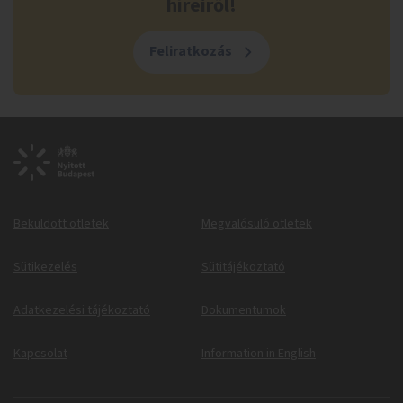
híreiről!
Feliratkozás
Beküldött ötletek
Megvalósuló ötletek
Sütikezelés
Sütitájékoztató
Adatkezelési tájékoztató
Dokumentumok
Kapcsolat
Information in English