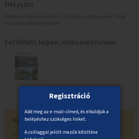
Helyszín
Palotai-sziget, ezen belül a Zsilip utca, Duna sor és Tímár
utca által határolt terület
Feltöltött képek, dokumentumok
Regisztráció
Add meg az e-mail-címed, és elküldjük a
belépéshez szükséges linket.
Hivatal visszajelzése
A csillaggal jelölt mezők kitöltése
Az elutasítás indoka: Az ötlet a közösségi