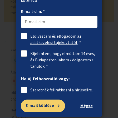
kötelező
költségvetés egy ötletre fordítható maximális, 120
millió forintos költségkeretéből nem valósítható
E-mail-cím: *
meg.
Elolvastam és elfogadom az
adatkezelési tájékoztatót
. *
Kategória
Kijelentem, hogy elmúltam 14 éves,
ZÖLD BUDAPEST
és Budapesten lakom / dolgozom /
tanulok. *
Állapot
Ha új felhasználó vagy:
Nem kapott szakmai jóváhagyást
Szeretnék feliratkozni a hírlevélre.
Időszak
2023/2024
E-mail küldése
Mégse
Helyszín
IV. kerület