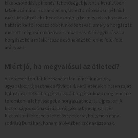
kikapcsolódási, pihenési lehetőséget jelent a kerületben
lakók számára. Hollandiában, Utrecht városában például
már kialakítottak ehhez hasonló, a természetes környezet
hatását keltő hosszú többfunkciós tavat, amely a horgászás
mellett még csónakázásra is alkalmas. A tó egyik része a
horgászoké a másik része a csónakázóké lenne fele-fele
arányban.
Miért jó, ha megvalósul az ötleted?
A kérdéses terület kihasználatlan, nincs funkciója,
ugyanakkor Újpestnek a főváros 4. kerületének nincsen saját
halastava illetve horgásztava. A horgászoknak meg lehetne
teremteni a lehetőséget a horgászathoz itt Újpesten. A
biztonságos csónakázásra vágyóknak pedig szintén
biztosítani lehetne a lehetőséget arra, hogy ne a nagy
sodrású Dunában, hanem állóvízben csónakázzanak.