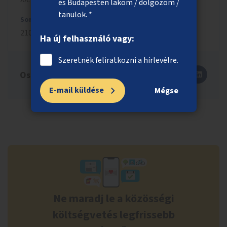
és Budapesten lakom / dolgozom /
tanulok. *
Sorszám
2109
Ha új felhasználó vagy:
Szeretnék feliratkozni a hírlevélre.
Oszd meg másokkal is!
E-mail küldése
Mégse
Ne maradj le a közösségi
költségvetés legfrissebb