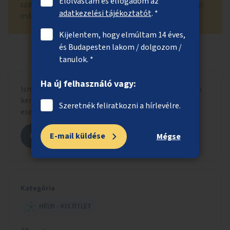
Elolvastam és elfogadom az
szavazólapra letisztázott szöveggel, adott esetben
adatkezelési tájékoztatót
. *
más hasonló ötletekkel összevonva.
Kijelentem, hogy elmúltam 14 éves,
és Budapesten lakom / dolgozom /
tanulok. *
Ha új felhasználó vagy:
Ismerd meg, hogy a beadott ötlet milyen formában
került szavazólapra letisztázott szöveggel, adott
Szeretnék feliratkozni a hírlevélre.
esetben más hasonló ötletekkel összevonva.
Megnézem az ötletet
E-mail küldése
Mégse
Kategória
HELYI - KIS ÖTLET