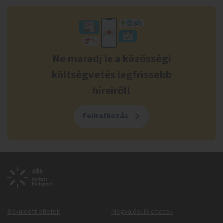
Ne maradj le a közösségi
költségvetés legfrissebb
híreiről!
Feliratkozás
Beküldött ötletek
Megvalósuló ötletek