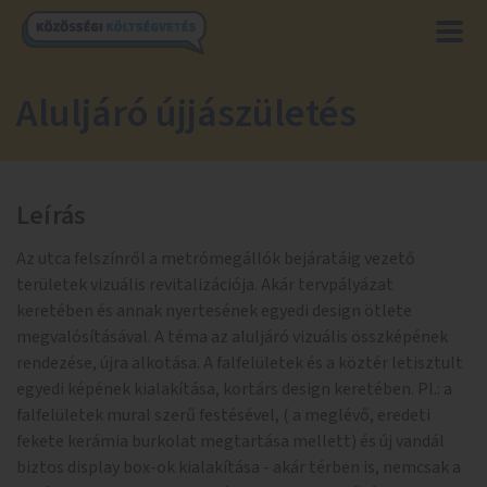
Aluljáró újjászületés
Leírás
Az utca felszínről a metrómegállók bejáratáig vezető
területek vizuális revitalizációja. Akár tervpályázat
keretében és annak nyertesének egyedi design ötlete
megvalósításával. A téma az aluljáró vizuális összképének
rendezése, újra alkotása. A falfelületek és a köztér letisztult
egyedi képének kialakítása, kortárs design keretében. Pl.: a
falfelületek mural szerű festésével, ( a meglévő, eredeti
fekete kerámia burkolat megtartása mellett) és új vandál
biztos display box-ok kialakítása - akár térben is, nemcsak a