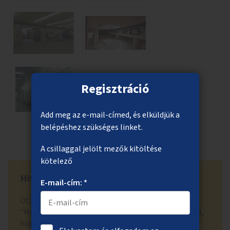
Regisztráció
Add meg az e-mail-címed, és elküldjük a
belépéshez szükséges linket.
A csillaggal jelölt mezők kitöltése
kötelező
Hivatal visszajelzése
E-mail-cím: *
Ötleted tartalmát érdemben nem módosítottuk. A
"Megnézem az ötletet" gombra kattintva láthatod,
hogy a beadott ötlet milyen formában került