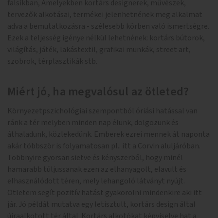
falsíkban, Amelyekben kortárs designerek, művészek,
tervezők alkotásai, termékei jelenhetnének meg alkalmat
adva a bemutatkozásra - szélesebb körben való ismertségre.
Ezek a teljesség igénye nélkül lehetnének: kortárs bútorok,
világítás, játék, lakástextil, grafikai munkák, street art,
szobrok, térplasztikák stb.
Miért jó, ha megvalósul az ötleted?
Környezetpszichológiai szempontból óriási hatással van
ránk a tér melyben minden nap élünk, dolgozunk és
áthaladunk, közlekedünk. Emberek ezrei mennek át naponta
akár többször is folyamatosan pl.: itt a Corvin aluljáróban.
Többnyire gyorsan sietve és kényszerből, hogy minél
hamarabb túljussanak ezen az elhanyagolt, elavult és
elhasználódott téren, mely lehangoló látványt nyújt.
Ötletem segít pozitív hatást gyakorolni mindenkire aki itt
jár. Jó példát mutatva egy letisztult, kortárs design által
újraalkotott tér által. Kortárs alkotókat képviselve hat a