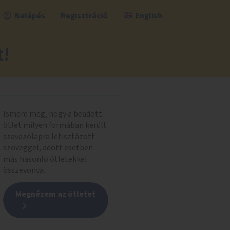
Belépés
Regisztráció
English
t!
Ismerd meg, hogy a beadott
ötlet milyen formában került
szavazólapra letisztázott
szöveggel, adott esetben
más hasonló ötletekkel
összevonva.
Megnézem az ötletet