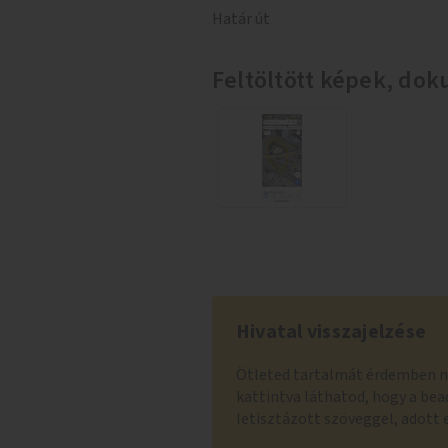
Határ út
Feltöltött képek, d
Hivatal visszajelzése
Ötleted tartalmát érdemben 
kattintva láthatod, hogy a be
letisztázott szöveggel, adott