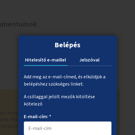
okumentumok
Belépés
Hitelesítő e-maillel
Jelszóval
Add meg az e-mail-címed, és elküldjük a
belépéshez szükséges linket.
A csillaggal jelölt mezők kitöltése
kötelező
nem módosítottuk. A "Megnézem az ötletet" gombra
E-mail-cím: *
adott ötlet milyen formában került szavazólapra
 esetben más hasonló ötletekkel összevonva.