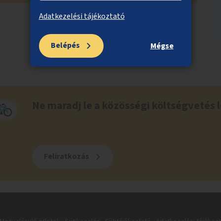
Adatkezelési tájékoztató
Belépés
Mégse
Ne maradj le a közösségi költségvetés l
Feliratkozás