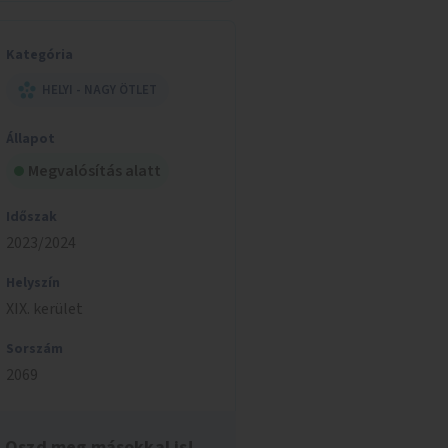
Kategória
HELYI - NAGY ÖTLET
Állapot
Megvalósítás alatt
Időszak
2023/2024
Helyszín
XIX. kerület
Sorszám
2069
Oszd meg másokkal is!