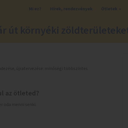
Mi ez?
Hírek, rendezvények
Ötletek
r út környéki zöldterületeke
rendezése, újratervezése: minőségi többszintes
l az ötleted?
r oda menni senki.