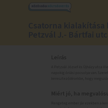
Csatorna kialakítása 
Petzvál J.- Bártfai ut
Leírás
A Petzvál József és Újházy utca il
napokig óriási pocsolya van. Szer
kereszteződésekbe, hogy megszűn
Miért jó, ha megvalósu
Rengeteg ember jàr ezekben a kere