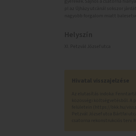
gyerekek. Sajnos a csatorna hiánya
pl az Újhàzy utcànál sokszor jàrdàt
nagyobb forgalom miatt balesetve
Helyszín
XI. Petzvàl József utca
Hivatal visszajelzése
Az elutasítás indoka: Fenntart
közösségi költségvetésből. A 
felületein (https://bkk.hu/viss
Petzvál József utca Bártfai ut
csatorna rekonstrukciós terv.