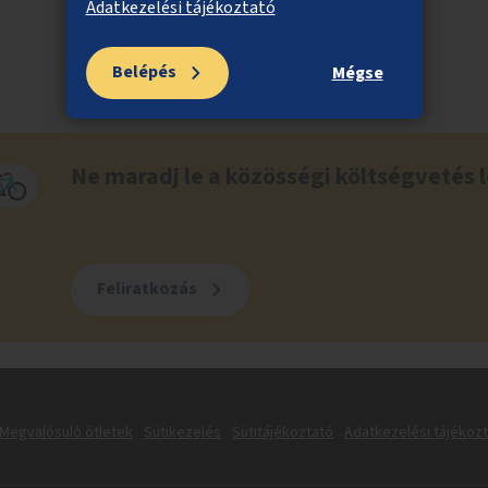
Adatkezelési tájékoztató
Belépés
Mégse
Ne maradj le a közösségi költségvetés l
Feliratkozás
Megvalósuló ötletek
Sütikezelés
Sütitájékoztató
Adatkezelési tájékoz