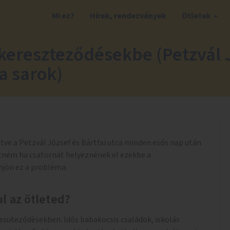
Mi ez?
Hírek, rendezvények
Ötletek
kereszteződésekbe (Petzvál J.
ca sarok)
letve a Petzvál József és Bártfai utca minden esős nap után
etném ha csatornát helyeznének el ezekbe a
jön ez a probléma.
l az ötleted?
suteződèsekben. Idős babakocsis családok, iskolás