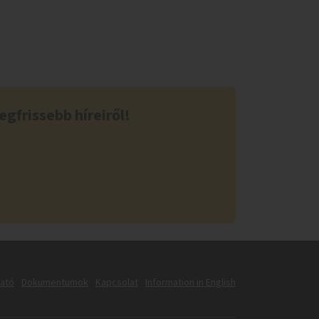
egfrissebb híreiről!
tató
Dokumentumok
Kapcsolat
Information in English