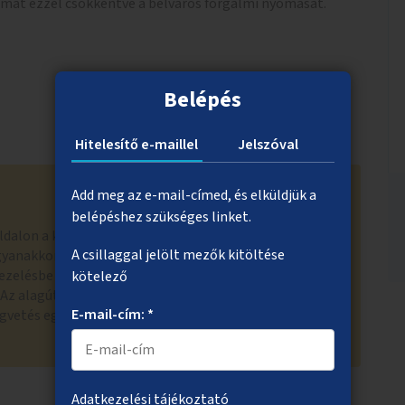
lmát ezzel csökkentve a belváros forgalmi nyomását.
Belépés
Hitelesítő e-maillel
Jelszóval
Add meg az e-mail-címed, és elküldjük a
belépéshez szükséges linket.
oldalon a kerékpáros forgalom le- és felvezetésére
A csillaggal jelölt mezők kitöltése
gyanakkor az ehhez szükséges területek állami
ezelésbe kerültek, ezért nagy a kockázata annak, hogy
kötelező
Az alagút felújításának mértéke pedig jóval
E-mail-cím: *
vetés egy ötletre fordítható 120 milli forintos
Adatkezelési tájékoztató