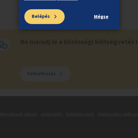
Belépés
Mégse
Ne maradj le a közösségi költségvetés l
Feliratkozás
Megvalósuló ötletek
Sütikezelés
Sütitájékoztató
Adatkezelési tájékoz