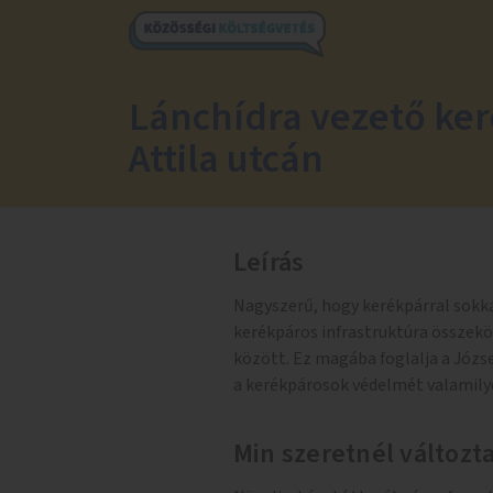
Lánchídra vezető ker
Attila utcán
Leírás
Nagyszerű, hogy kerékpárral sokka
kerékpáros infrastruktúra összeköt
között. Ez magába foglalja a Józse
a kerékpárosok védelmét valamil
Min szeretnél változt