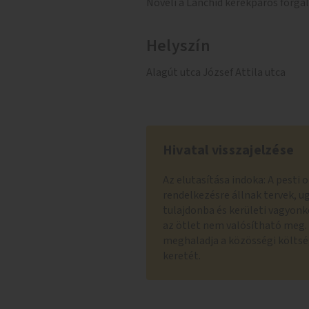
Növeli a Lánchíd kerékpáros forga
Helyszín
Alagút utca József Attila utca
Hivatal visszajelzése
Az elutasítása indoka: A pesti 
rendelkezésre állnak tervek, u
tulajdonba és kerületi vagyonk
az ötlet nem valósítható meg. 
meghaladja a közösségi költség
keretét.