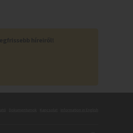
egfrissebb híreiről!
tató
Dokumentumok
Kapcsolat
Information in English