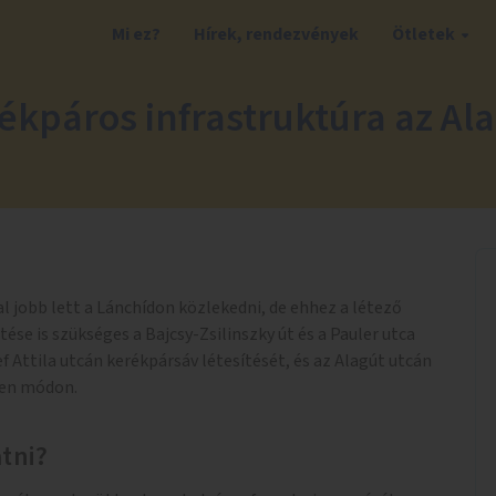
Mi ez?
Hírek, rendezvények
Ötletek
ékpáros infrastruktúra az Ala
l jobb lett a Lánchídon közlekedni, de ehhez a létező
ése is szükséges a Bajcsy-Zsilinszky út és a Pauler utca
f Attila utcán kerékpársáv létesítését, és az Alagút utcán
yen módon.
atni?