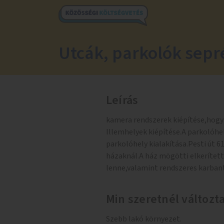
Utcák, parkolók sepr
Leírás
kamera rendszerek kiépítése,hogy
Illemhelyek kiépítése.A parkolóhe
parkolóhely kialakítása.Pesti út 6
házaknál.A ház mögötti elkerített 
lenne,valamint rendszeres karban
Min szeretnél változt
Szebb lakó környezet.