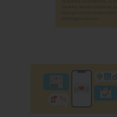
telepítése, működtetése, és e
hatáskör. Mosdók kiépítését ja
Főpolgármesteri Hivatal illeté
lehetséges szavazni.