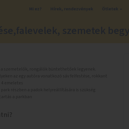
Mi ez?
Hírek, rendezvények
Ötletek
ése,falevelek, szemetek begy
 a szemetelők, rongálók büntethetőek legyenek.
lyeken az egy autóra vonatkozó sáv felfestése, rokkant
1 4 emeletes
park részben a padok helyreállítására is szükség
tartás a parkban
atni?