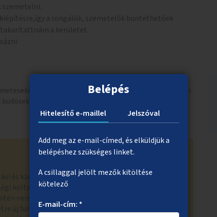
k szemetelni.
 kiépítésre,így a rongálók, szemetelők büntethetőek
akarítattnám a kerületet.
csázni
Belépés
stemetesekfalevelek nincsenek eltakarítva.5 éve nem láttam
 büdösek nincsenek fertőtlenítve.
Hitelesítő e-maillel
Jelszóval
Add meg az e-mail-címed, és elküldjük a
belépéshez szükséges linket.
A csillaggal jelölt mezők kitöltése
tási és karbantartási feladatok a kiírásnak megfelelően
kötelező
ségi költségvetésből, emiatt nem támogatható az
intén nem tudunk befogadni olyan szabályozási jellegű
E-mail-cím: *
étre új funkció (parkolóhelyek felfestése). Kamerák