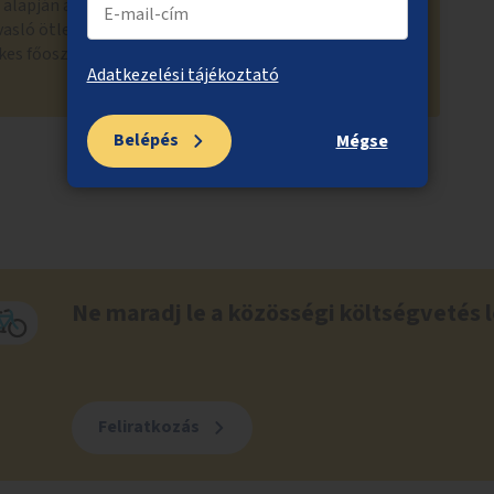
z alapján a szemetelők büntetése pedig nem fővárosi
vasló ötletek közül több is támogatást nyert a
kes főosztályai által, így azokra a szavazólapon
Adatkezelési tájékoztató
Belépés
Mégse
Ne maradj le a közösségi költségvetés l
Feliratkozás