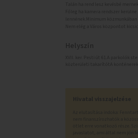
Talán ha rend lesz kevésbé merne
Főleg ha kamera rendszer kerülne
lennének.Minimum közmunkában t
Nem elég a Város központot kicsi
Helyszín
XVII. ker. Pesti út 61.A parkolók 
közterületi takarítótA konténerek
Hivatal visszajelzése
Az elutasítása indoka: Fenntar
nem finanszírozhatók a közös
ötlet erre vonatkozó része. Sz
javaslatot, ami által nem jön l