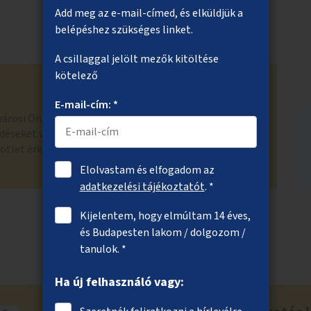
Add meg az e-mail-címed, és elküldjük a
belépéshez szükséges linket.
A csillaggal jelölt mezők kitöltése
kötelező
E-mail-cím: *
fvárosi Önkormányzat véleménye szerint az ötlet
éseket vet fel, erőfeszítéseikkel ellentétes. A nappali
ötlet érkezett is a közösségi költségvetésre, ezt
Elolvastam és elfogadom az
adatkezelési tájékoztatót
. *
Kijelentem, hogy elmúltam 14 éves,
és Budapesten lakom / dolgozom /
tanulok. *
Ha új felhasználó vagy: