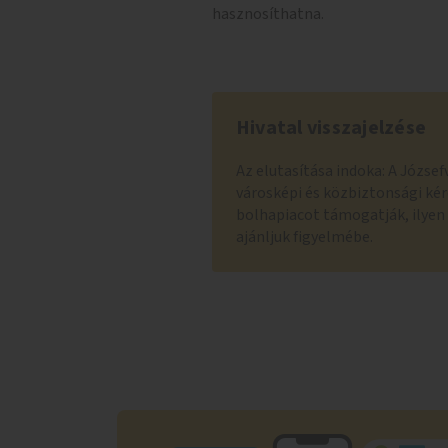
hasznosíthatna.
Hivatal visszajelzése
Az elutasítása indoka: A Józse
városképi és közbiztonsági kérd
bolhapiacot támogatják, ilyen 
ajánljuk figyelmébe.