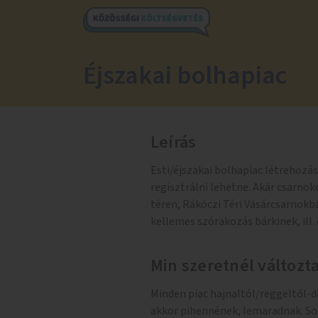
Éjszakai bolhapiac
Leírás
Esti/éjszakai bolhapiac létrehozá
regisztrálni lehetne. Akár csarnoko
téren, Rákóczi Téri Vásárcsarnokb
kellemes szórakozás bárkinek, ill
Min szeretnél változt
Minden piac hajnaltól/reggeltől-d
akkor pihennének, lemaradnak. So