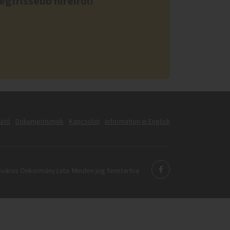
egfrissebb híreiről!
tató
Dokumentumok
Kapcsolat
Information in English
város Önkormányzata. Minden jog fenntartva