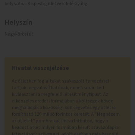
hely volna. Kispestig illetve kifelé Gyálig.
Helyszín
Nagykőrösi út
Hivatal visszajelzése
Az ötletben foglaltakat szakaszolt tervezéssel
tartjuk megvalósíthatónak, ennek során kell
kiválasztani a megfelelő létesítménytípust. Az
elképzelés eredeti formájában a költségek bőven
meghaladják a közösségi költségvetés egy ötletre
fordítható 120 millió forintos keretét. A "Megnézem
az ötletet" gombra kattintva láthatod, hogy a
beadott ötlet milyen formában került szavazólapra
letisztázott szöveggel, adott esetben más hasonló