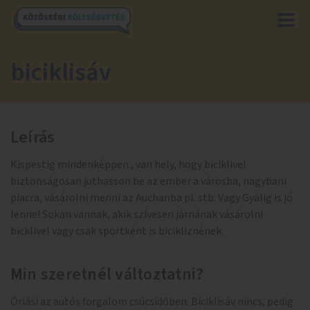
biciklisáv
Leírás
Kispestig mindenképpen., van hely, hogy biciklivel
biztonságosan juthasson be az ember a városba, nagybani
piacra, vásárolni menni az Auchanba pl. stb. Vagy Gyálig is jó
lenne! Sokan vannak, akik szívesen járnának vásárolni
bicklivel vagy csak sportként is bicikliznének.
Min szeretnél változtatni?
Óriási az autós forgalom csúcsidőben. Biciklisáv nincs, pedig