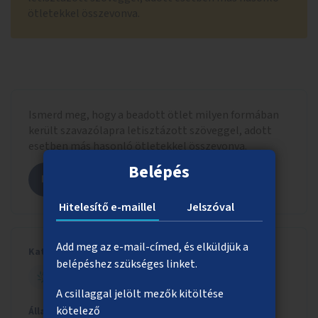
ötletekkel összevonva.
Ismerd meg, hogy a beadott ötlet milyen formában
került szavazólapra letisztázott szöveggel, adott
esetben más hasonló ötletekkel összevonva.
Belépés
Megnézem az ötletet
Hitelesítő e-maillel
Jelszóval
Add meg az e-mail-címed, és elküldjük a
Kategória
belépéshez szükséges linket.
ZÖLD BUDAPEST
A csillaggal jelölt mezők kitöltése
kötelező
Állapot