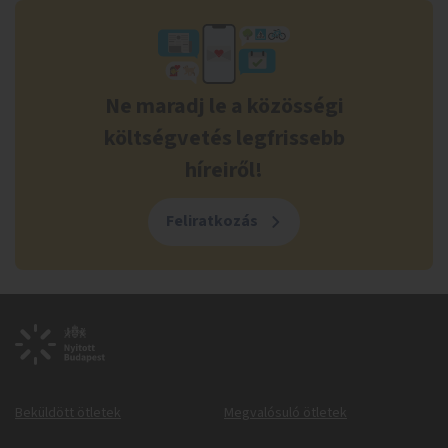
Ne maradj le a közösségi
költségvetés legfrissebb
híreiről!
Feliratkozás
Beküldött ötletek
Megvalósuló ötletek