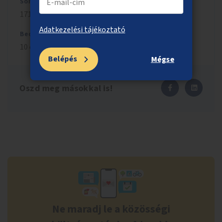
Sorszám
1718
Adatkezelési tájékoztató
Becsült költség
10 ezer Ft
Belépés
Mégse
Oszd meg másokkal is!
Ne maradj le a közösségi