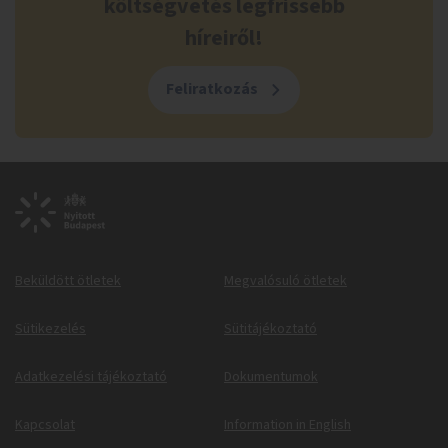
költségvetés legfrissebb
híreiről!
Feliratkozás
Beküldött ötletek
Megvalósuló ötletek
Sütikezelés
Sütitájékoztató
Adatkezelési tájékoztató
Dokumentumok
Kapcsolat
Information in English