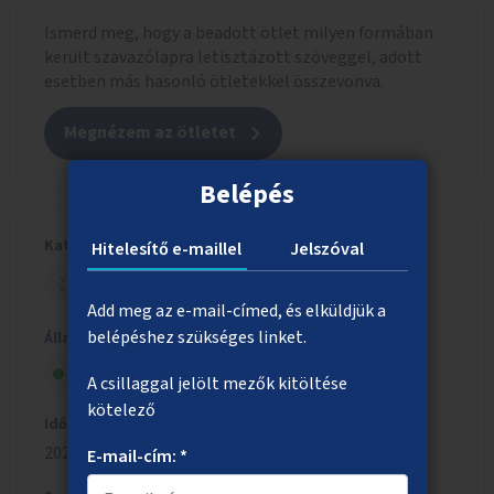
Ismerd meg, hogy a beadott ötlet milyen formában
került szavazólapra letisztázott szöveggel, adott
esetben más hasonló ötletekkel összevonva.
Megnézem az ötletet
Belépés
Kategória
Hitelesítő e-maillel
Jelszóval
NYITOTT BUDAPEST
Add meg az e-mail-címed, és elküldjük a
belépéshez szükséges linket.
Állapot
Megvalósítás alatt
A csillaggal jelölt mezők kitöltése
kötelező
Időszak
2022/2023
E-mail-cím: *