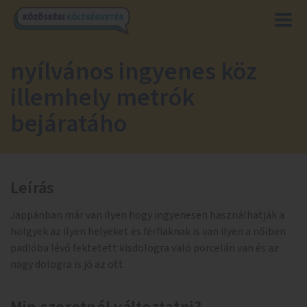
nyílvános ingyenes köz
illemhely metrók
bejáratáho
Leírás
Jappánban már van ilyen hogy ingyenesen használhatják a
hölgyek az ilyen helyeket és férfiaknak is van ilyen a nőiben
padlóba lévő fektetett kisdologra való porcelán van és az
nagy dologra is jó az ott