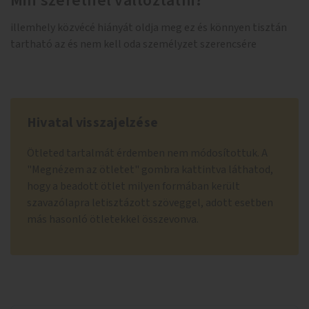
Min szeretnél változtatni?
illemhely közvécé hiányát oldja meg ez és könnyen tisztán
tartható az és nem kell oda személyzet szerencsére
Hivatal visszajelzése
Ötleted tartalmát érdemben nem módosítottuk. A
"Megnézem az ötletet" gombra kattintva láthatod,
hogy a beadott ötlet milyen formában került
szavazólapra letisztázott szöveggel, adott esetben
más hasonló ötletekkel összevonva.