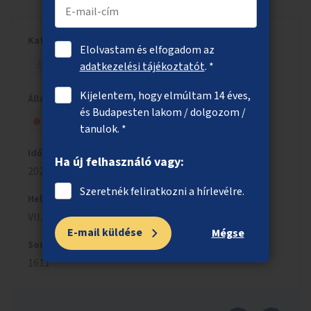
Kategória
Elolvastam és elfogadom az
ZÖLD BUDAPEST
adatkezelési tájékoztatót
. *
Kijelentem, hogy elmúltam 14 éves,
Állapot
és Budapesten lakom / dolgozom /
Nem kapott szakmai jóváhagyást
tanulok. *
Időszak
Ha új felhasználó vagy:
2022/2023
Szeretnék feliratkozni a hírlevélre.
Helyszín
VII. kerület
E-mail küldése
Mégse
Sorszám
1611