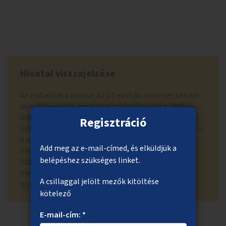
Hivatal visszajelzése
Az elutasítása indoka: Az ötletet az illetékes kerület
nem támogatja, mert az Alsó Erdősor utca 2016-os
felújítása során figyelembe lett véve az utca fásítási
Regisztráció
lehetősége, így került a kórház előtti részre egy fasor.
A szemben lévő oldalon (Alső Erdősor utca 18-22.)
Add meg az e-mail-címed, és elküldjük a
nincs lehetőség faültetésre, mert a félig a járdán
belépéshez szükséges linket.
húzódó ferde parkolósáv nem teszi lehetővé. A
megmaradó járdaszélesség a minimális 1,50 méter,
A csillaggal jelölt mezők kitöltése
így még planténeres zöldítésre sincs mód.
kötelező
E-mail-cím: *