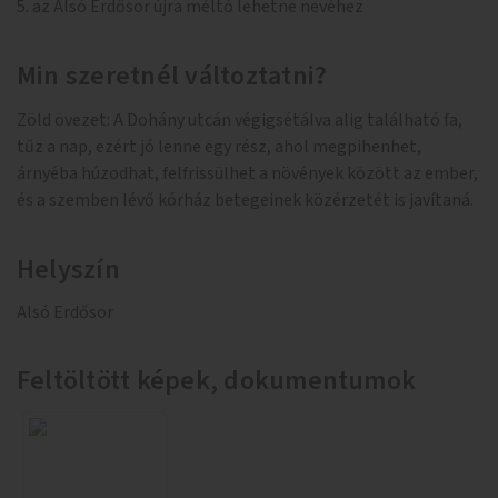
5. az Alsó Erdősor újra méltó lehetne nevéhez
Min szeretnél változtatni?
Zöld övezet: A Dohány utcán végigsétálva alig található fa,
tűz a nap, ezért jó lenne egy rész, ahol megpihenhet,
árnyéba húzodhat, felfrissülhet a növények között az ember,
és a szemben lévő kórház betegeinek közérzetét is javítaná.
Helyszín
Alsó Erdősor
Feltöltött képek, dokumentumok