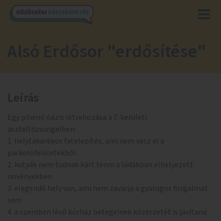
Alsó Erdősor "erdősítése"
Leírás
Egy pihenő óázis létrehozása a 7. kerületi
aszfaltdzsungelben:
1. helytakarékos fatelepítés, ami nem vesz el a
parkolófelületekből
2. kutyák nem tudnak kárt tenni a ládákban elhelyezett
növényekben
3. elegendő hely van, ami nem zavarja a gyalogos forgalmat
sem
4. a szemben lévő kórház betegeinek közérzetét is javítaná