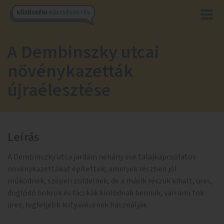
A Dembinszky utcai
növénykazetták
újraélesztése
Leírás
A Dembinszky utca járdáin néhány éve talajkapcsolatos
növénykazettákat építettek, amelyek részben jól
működnek, szépen zöldelnek, de a másik részük kihalt, üres,
döglődő bokrok és fácskák kínlódnak bennük, van ami tök
üres, legfeljebb kutyavécének használják.