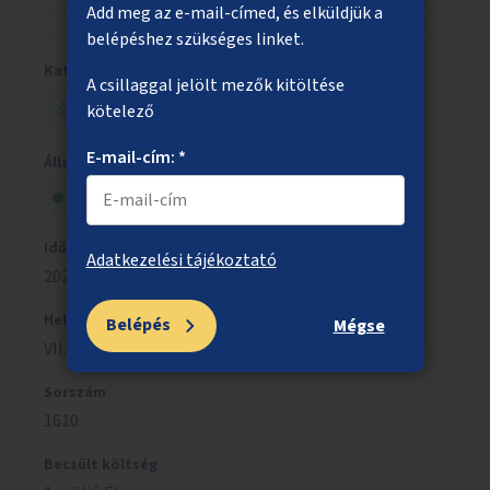
Add meg az e-mail-címed, és elküldjük a
belépéshez szükséges linket.
Kategória
A csillaggal jelölt mezők kitöltése
kötelező
ZÖLD BUDAPEST
E-mail-cím: *
Állapot
Szavazólapra került
Időszak
Adatkezelési tájékoztató
2022/2023
Helyszín
Belépés
Mégse
VII. kerület
Sorszám
1610
Becsült költség