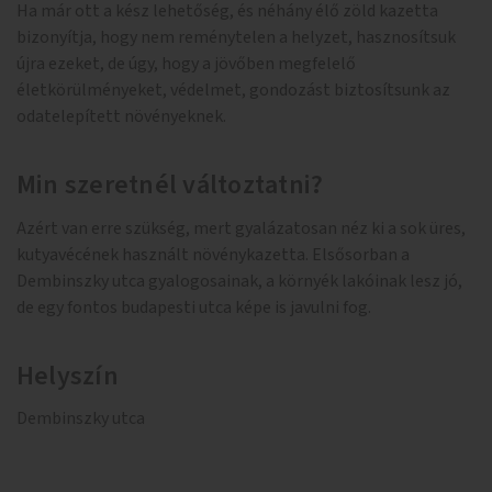
Ha már ott a kész lehetőség, és néhány élő zöld kazetta
bizonyítja, hogy nem reménytelen a helyzet, hasznosítsuk
újra ezeket, de úgy, hogy a jövőben megfelelő
életkörülményeket, védelmet, gondozást biztosítsunk az
odatelepített növényeknek.
Min szeretnél változtatni?
Azért van erre szükség, mert gyalázatosan néz ki a sok üres,
kutyavécének használt növénykazetta. Elsősorban a
Dembinszky utca gyalogosainak, a környék lakóinak lesz jó,
de egy fontos budapesti utca képe is javulni fog.
Helyszín
Dembinszky utca