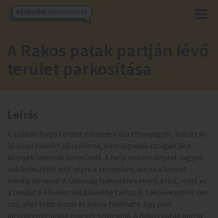
A Rakos patak partján lévő
terület parkosítása
Leírás
A szóban forgó terület évtizedek óta elhanyagolt, holott 40-
50 évvel ezelőtt játszóterek, pihenőpadok szolgálták a
környék lakóinak kényelmét. A helyi önkormányzat nagyok
sok fejlesztést hajt végre a környéken, ám ez a terület
mindig kimarad. A lakosság tudomása szerint azért, mert ez
a terület a Főváros hatáskörébe tartozik. Lakóövezetről van
szó, ahol több óvoda és iskola található. Egy park
játszótérrel sokak érdekét szolgálná. A Rákos patak partja