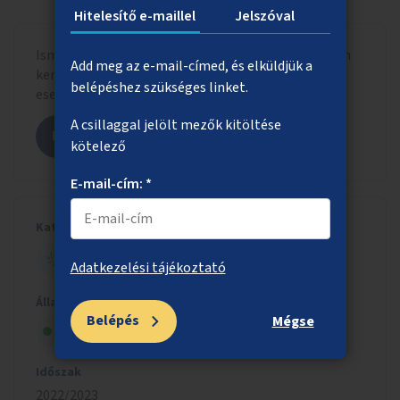
Hitelesítő e-maillel
Jelszóval
Ismerd meg, hogy a beadott ötlet milyen formában
Add meg az e-mail-címed, és elküldjük a
került szavazólapra letisztázott szöveggel, adott
belépéshez szükséges linket.
esetben más hasonló ötletekkel összevonva.
A csillaggal jelölt mezők kitöltése
Megnézem az ötletet
kötelező
E-mail-cím: *
Kategória
ZÖLD BUDAPEST
Adatkezelési tájékoztató
Állapot
Belépés
Mégse
Szavazólapra került
Időszak
2022/2023