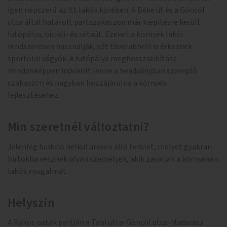
igen népszerű az itt lakók körében. A Béke út és a Göncöl
utca által határolt partszakaszon már kiépítésre került
futópálya, bicikli- és sétaút. Ezeket a környék lakói
rendszeresen használják, sőt távolabbról is érkeznek
sportolni vágyók. A futópálya meghosszabbítása
mindenképpen indokolt lenne a beadványban szereplő
szakaszon és nagyban hozzájárulna a környék
fejlesztéséhez.
Min szeretnél változtatni?
Jelenleg funkció nélkül üresen álló terület, melyet gyakran
birtokba vesznek olyan személyek, akik zavarjak a környéken
lakók nyugalmát.
Helyszín
A Rákos patak partján a Tahi utca-Göncöl utca-Madarász