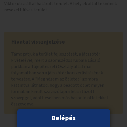
Viktor utca által határolt terület. A helyiek által teknőnek
nevezett füves terület.
Hivatal visszajelzése
Támogatjuk a terület fejlesztését, a játszótér
kivételével, mert a szomszédos Kubala László
parkban a Tájépítészeti Osztály által már
folyamatban van a játszótér korszerűsítésének
tervezése. A "Megnézem az ötletet" gombra
kattintva láthatod, hogy a beadott ötlet milyen
formában került szavazólapra letisztázott
szöveggel, adott esetben más hasonló ötletekkel
összevonva.
Belépés