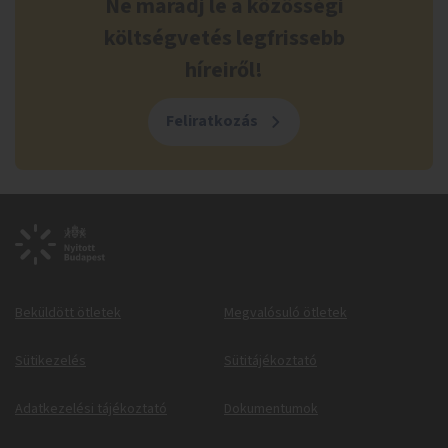
Ne maradj le a közösségi
költségvetés legfrissebb
híreiről!
Feliratkozás
Beküldött ötletek
Megvalósuló ötletek
Sütikezelés
Sütitájékoztató
Adatkezelési tájékoztató
Dokumentumok