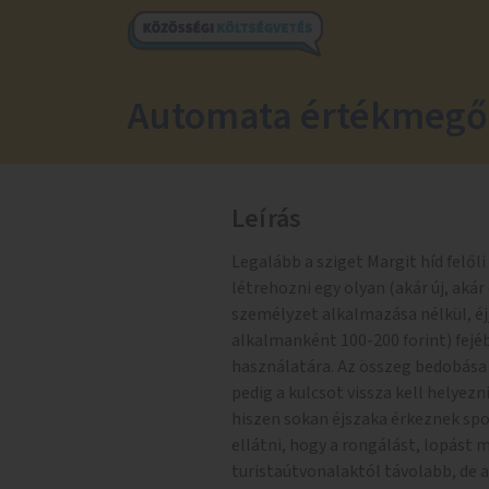
Automata értékmegőr
Leírás
Legalább a sziget Margit híd felőli
létrehozni egy olyan (akár új, aká
személyzet alkalmazása nélkül, éj
alkalmanként 100-200 forint) fej
használatára. Az összeg bedobása u
pedig a kulcsot vissza kell helyez
hiszen sokan éjszaka érkeznek sp
ellátni, hogy a rongálást, lopást 
turistaútvonalaktól távolabb, de 