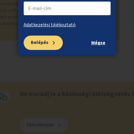
ó közösségi költségvetési tanács értékelte. A tanács az
 be a 49 szavazólapra kerülő ötlet közé. Döntésük
ább a módosított ötletre" bejegyzés alatti
hatod.Köszönjük a megértést! Nyitott Budapest
Adatkezelési tájékoztató
Belépés
Mégse
Ne maradj le a közösségi költségvetés l
Feliratkozás