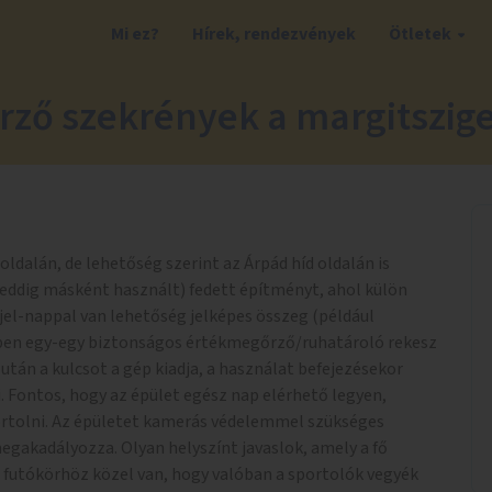
Mi ez?
Hírek, rendezvények
Ötletek
ző szekrények a margitszige
 oldalán, de lehetőség szerint az Árpád híd oldalán is
r eddig másként használt) fedett építményt, ahol külön
jel-nappal van lehetőség jelképes összeg (például
ében egy-egy biztonságos értékmegőrző/ruhatároló rekesz
tán a kulcsot a gép kiadja, a használat befejezésekor
ni. Fontos, hogy az épület egész nap elérhető legyen,
ortolni. Az épületet kamerás védelemmel szükséges
megakadályozza. Olyan helyszínt javaslok, amely a fő
a futókörhöz közel van, hogy valóban a sportolók vegyék