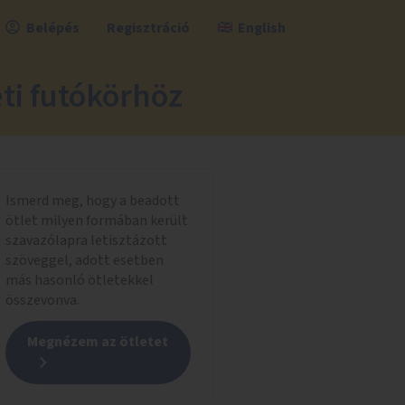
Belépés
Regisztráció
English
ti futókörhöz
Ismerd meg, hogy a beadott
ötlet milyen formában került
szavazólapra letisztázott
szöveggel, adott esetben
más hasonló ötletekkel
összevonva.
Megnézem az ötletet