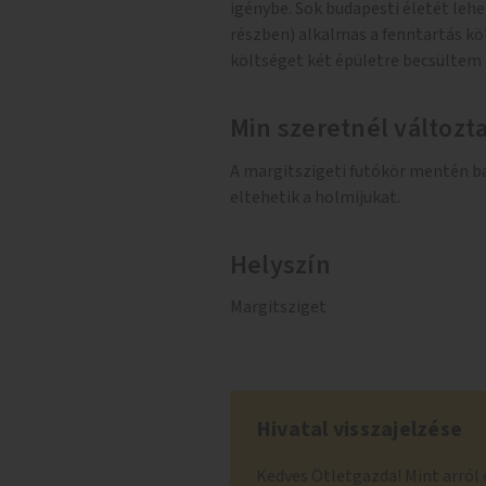
igénybe. Sok budapesti életét leh
részben) alkalmas a fenntartás kö
költséget két épületre becsültem
Min szeretnél változt
A margitszigeti futókör mentén b
eltehetik a holmijukat.
Helyszín
Margitsziget
Hivatal visszajelzése
Kedves Ötletgazda! Mint arról 