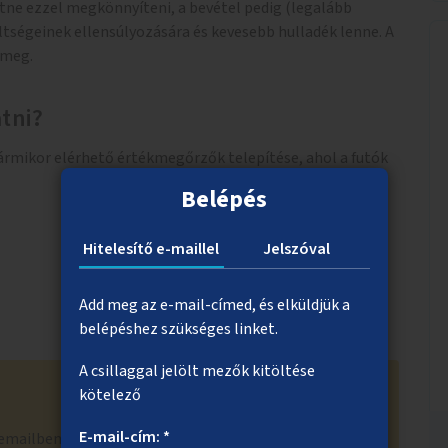
etne ezzel megkönnyíteni, a bevétel pedig (legalább
ltségeinek ellensúlyozására és kevesebb hulladék lenne. A
 meg.
atni?
ármikor elérhető értékmegőrzők telepítése, ahol a futók
Belépés
Hitelesítő e-maillel
Jelszóval
Add meg az e-mail-címed, és elküldjük a
belépéshez szükséges linket.
A csillaggal jelölt mezők kitöltése
kötelező
E-mail-cím: *
emailben is értesítettünk a hivatali szűrésen átment