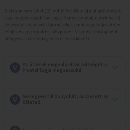
Biztosan nem lehet 120 millió forintból új aluljárót építeni,
vagy meghosszabbítani egy villamosvonalat, nem lehet új
közösségi közlekedési járműveket venni, vagy teljeskörűen
felújítani egy forgalmas közparkot. Viszonyítási alapként
böngéssz a
korábbi nyertes
ötletek között.
Az ötletek megvalósítási költségét a
hivatal fogja megbecsülni
Ne legyen túl bonyolult, összetett az
ötleted