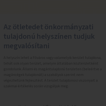
Az ötletedet önkormányzati
tulajdonú helyszínen tudjuk
megvalósítani
A helyszín lehet a Főváros vagy valamelyik kerület tulajdona,
tehát sok olyan terület, amelyre általában közterületként
gondolunk. Állami és magántulajdonú területen (beleértve a
magáncégek tulajdonát) a szabályok szerint nem
végezhetünk fejlesztést. A terület tulajdonosi viszonyait a
szakmai értékelés során vizsgáljuk meg.