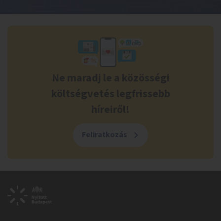
Ne maradj le a közösségi
költségvetés legfrissebb
híreiről!
Feliratkozás