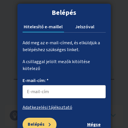
Belépés
Hitelesítő e-maillel
Jelszóval
Add meg az e-mail-címed, és elküldjük a
belépéshez szükséges linket.
A csillaggal jelölt mezők kitöltése
kötelező
E-mail-cím: *
Adatkezelési tájékoztató
Az iskolai oktatás, oktatásügy állami
feladat
Belépés
Mégse