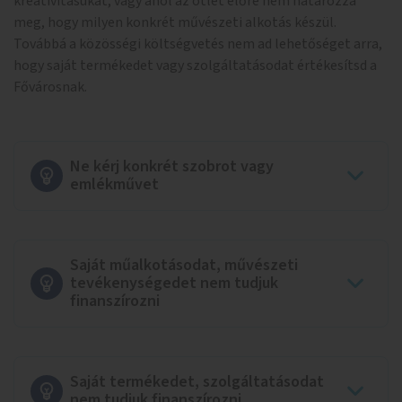
kreativitásukat, vagy ahol az ötlet előre nem határozza
meg, hogy milyen konkrét művészeti alkotás készül.
Továbbá a közösségi költségvetés nem ad lehetőséget arra,
hogy saját termékedet vagy szolgáltatásodat értékesítsd a
Fővárosnak.
Ne kérj konkrét szobrot vagy
emlékművet
Saját műalkotásodat, művészeti
tevékenységedet nem tudjuk
finanszírozni
Saját termékedet, szolgáltatásodat
nem tudjuk finanszírozni