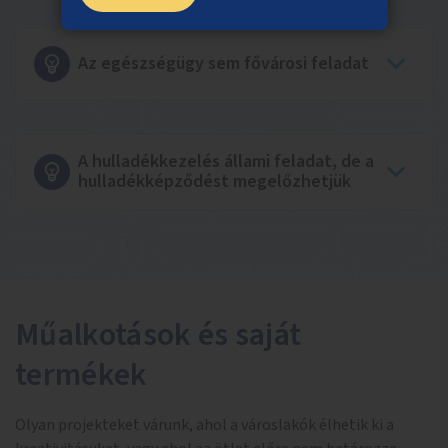
Az egészségügy sem fővárosi feladat
A hulladékkezelés állami feladat, de a
hulladékképződést megelőzhetjük
Műalkotások és saját
termékek
Olyan projekteket várunk, ahol a városlakók élhetik ki a