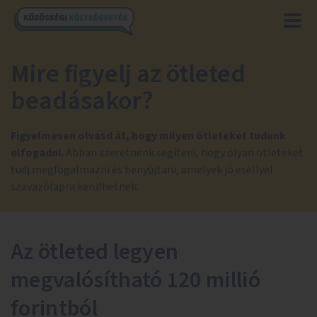
Mire figyelj az ötleted
beadásakor?
Figyelmesen olvasd át, hogy milyen ötleteket tudunk
elfogadni.
Abban szeretnénk segíteni, hogy olyan ötleteket
tudj megfogalmazni és benyújtani, amelyek jó eséllyel
szavazólapra kerülhetnek.
Az ötleted legyen
megvalósítható 120 millió
forintból