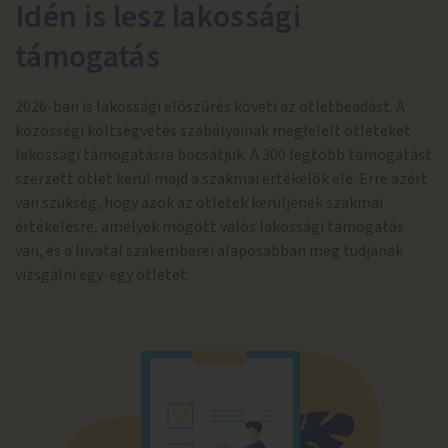
Idén is lesz lakossági
támogatás
2026-ban is lakossági előszűrés követi az ötletbeadást. A
közösségi költségvetés szabályainak megfelelt ötleteket
lakossági támogatásra bocsátjuk. A 300 legtöbb támogatást
szerzett ötlet kerül majd a szakmai értékelők elé. Erre azért
van szükség, hogy azok az ötletek kerüljenek szakmai
értékelésre, amelyek mögött valós lakossági támogatás
van, és a hivatal szakemberei alaposabban meg tudjanak
vizsgálni egy-egy ötletet.