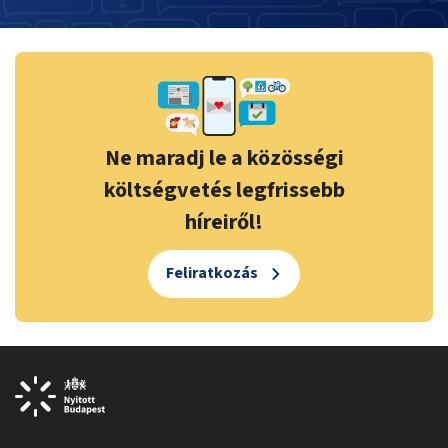
Ne maradj le a közösségi
költségvetés legfrissebb
híreiről!
Feliratkozás