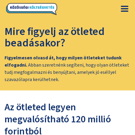
Mire figyelj az ötleted
beadásakor?
Figyelmesen olvasd át, hogy milyen ötleteket tudunk
elfogadni.
Abban szeretnénk segíteni, hogy olyan ötleteket
tudj megfogalmazni és benyújtani, amelyek jó eséllyel
szavazólapra kerülhetnek.
Az ötleted legyen
megvalósítható 120 millió
forintból