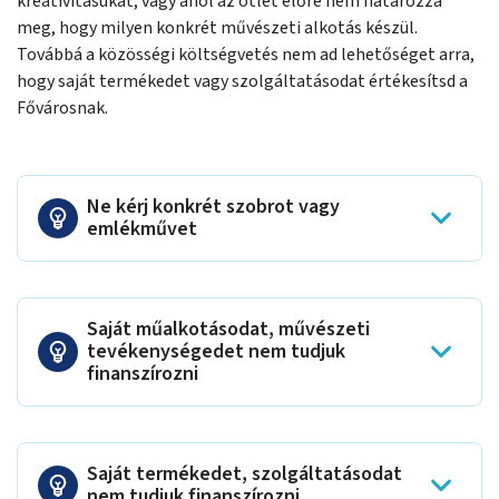
kreativitásukat, vagy ahol az ötlet előre nem határozza
meg, hogy milyen konkrét művészeti alkotás készül.
Továbbá a közösségi költségvetés nem ad lehetőséget arra,
hogy saját termékedet vagy szolgáltatásodat értékesítsd a
Fővárosnak.
Ne kérj konkrét szobrot vagy
emlékművet
Saját műalkotásodat, művészeti
tevékenységedet nem tudjuk
finanszírozni
Saját termékedet, szolgáltatásodat
nem tudjuk finanszírozni