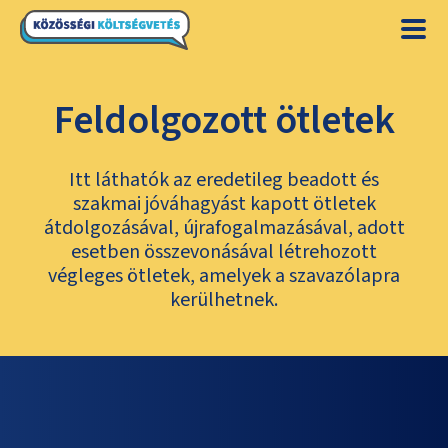
Feldolgozott ötletek
Itt láthatók az eredetileg beadott és
szakmai jóváhagyást kapott ötletek
átdolgozásával, újrafogalmazásával, adott
esetben összevonásával létrehozott
végleges ötletek, amelyek a szavazólapra
kerülhetnek.