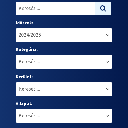
Időszak:
Kategória:
Kerület:
Állapot: