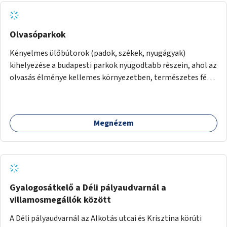
Olvasóparkok
Kényelmes ülőbútorok (padok, székek, nyugágyak)
kihelyezése a budapesti parkok nyugodtabb részein, ahol az
olvasás élménye kellemes környezetben, természetes fény
mellett valósulhat meg. Árnyékolással, valamint
könyvcserepolcokkal kiegészítve ezek a terek lehetőséget
adnának a kikapcsolódásra, az olvasás népszerűsítésére.
Megnézem
Gyalogosátkelő a Déli pályaudvarnál a
villamosmegállók között
A Déli pályaudvarnál az Alkotás utcai és Krisztina körúti