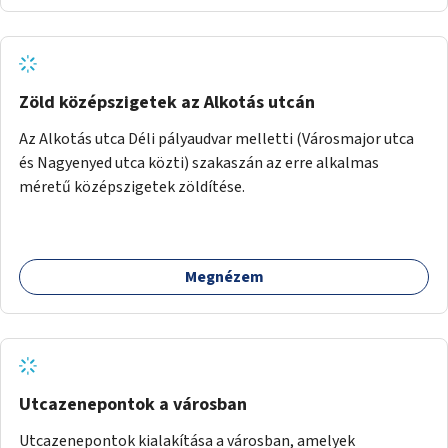
Önkormányzat koordinálná, a tematikát a szakemberek
alakítanák ki, külön figyelmet fordítva a hátrányos helyzetű
gyerekek bevonására is. A program pilot jelleggel indulna,
több korosztály számára.
Zöld középszigetek az Alkotás utcán
Az Alkotás utca Déli pályaudvar melletti (Városmajor utca
és Nagyenyed utca közti) szakaszán az erre alkalmas
méretű középszigetek zöldítése.
Megnézem
Utcazenepontok a városban
Utcazenepontok kialakítása a városban, amelyek