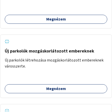
(pl. gyógytorna, jóga, terápia), miközben a gyerekek
biztonságban játszhatnak.
Megnézem
Új parkolók mozgáskorlátozott embereknek
Új parkolók létrehozása mozgáskorlátozott embereknek
városszerte.
Megnézem