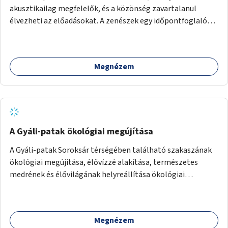
akusztikailag megfelelők, és a közönség zavartalanul
élvezheti az előadásokat. A zenészek egy időpontfoglalón
jelentkezhetnek be fellépni.
Megnézem
A Gyáli-patak ökológiai megújítása
A Gyáli-patak Soroksár térségében található szakaszának
ökológiai megújítása, élővízzé alakítása, természetes
medrének és élővilágának helyreállítása ökológiai
szakértők bevonásával.
Megnézem