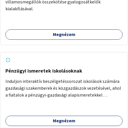
villamosmegállók összekötése gyalogosátkelők
kialakításával.
Megnézem
Pénzügyi ismeretek iskolásoknak
Induljon interaktív beszélgetéssorozat iskolások számára
gazdasági szakemberek és közgazdászok vezetésével, ahol
a fiatalok a pénzügyi-gazdasági alapismeretekkel
kapcsolatban tájékozódhatnak. A program többalkalmas
lenne, heti rendszerességgel tartanák iskolai csoportok
számára, önkormányzati intézményben vagy külső
Megnézem
helyszínen iskolai együttműködéssel. A szervezést az