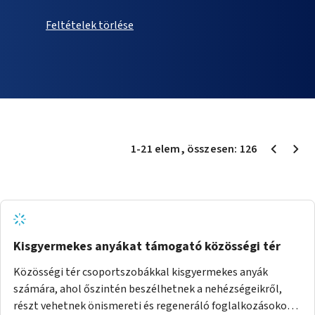
Feltételek törlése
1
-
21
elem
, összesen:
126
Kisgyermekes anyákat támogató közösségi tér
Közösségi tér csoportszobákkal kisgyermekes anyák
számára, ahol őszintén beszélhetnek a nehézségeikről,
részt vehetnek önismereti és regeneráló foglalkozásokon