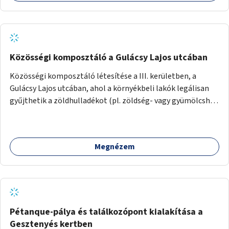
Közösségi komposztáló a Gulácsy Lajos utcában
Közösségi komposztáló létesítése a III. kerületben, a
Gulácsy Lajos utcában, ahol a környékbeli lakók legálisan
gyűjthetik a zöldhulladékot (pl. zöldség- vagy gyümölcshéj,
letört gallyak, falevelek), akár aprítási lehetőséggel is. A
fenntartható működés érdekében a lakosok számára
komposztmesteri képzést is biztosítunk. A komposztáló
Megnézem
csak akkor valósulhat meg, ha létrejön egy helyi fenntartó
közösség, amely vállalja a működtetést és a felügyeletet.
Pétanque-pálya és találkozópont kialakítása a
Gesztenyés kertben