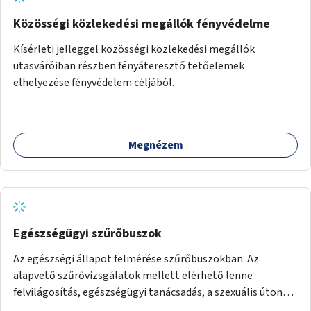
Közösségi közlekedési megállók fényvédelme
Kísérleti jelleggel közösségi közlekedési megállók
utasváróiban részben fényáteresztő tetőelemek
elhelyezése fényvédelem céljából.
Megnézem
Egészségügyi szűrőbuszok
Az egészségi állapot felmérése szűrőbuszokban. Az
alapvető szűrővizsgálatok mellett elérhető lenne
felvilágosítás, egészségügyi tanácsadás, a szexuális úton
terjedő betegségek szűrése és a szenvedélybetegek