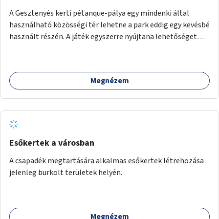
A Gesztenyés kerti pétanque-pálya egy mindenki által
használható közösségi tér lehetne a park eddig egy kevésbé
használt részén. A játék egyszerre nyújtana lehetőséget
kikapcsolódásra, társasági élményre és sportolásra –
generációkon átívelően, akár mozgásukban korlátozott,
autizmussal vagy demenciával élő emberek számára is.
Megnézem
Esőkertek a városban
A csapadék megtartására alkalmas esőkertek létrehozása
jelenleg burkolt területek helyén.
Megnézem