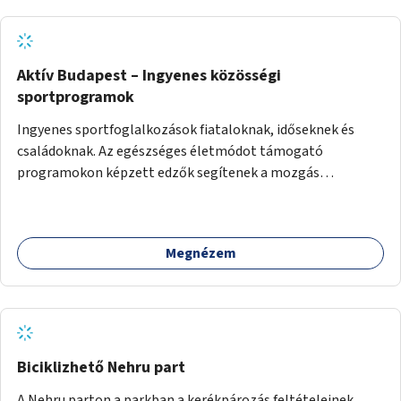
Aktív Budapest – Ingyenes közösségi
sportprogramok
Ingyenes sportfoglalkozások fiataloknak, időseknek és
családoknak. Az egészséges életmódot támogató
programokon képzett edzők segítenek a mozgás
örömének megtalálásában különféle mozgásformákon
keresztül (pl. jóga, vízi torna, aerobik, csikung).
Megnézem
Biciklizhető Nehru part
A Nehru parton a parkban a kerékpározás feltételeinek