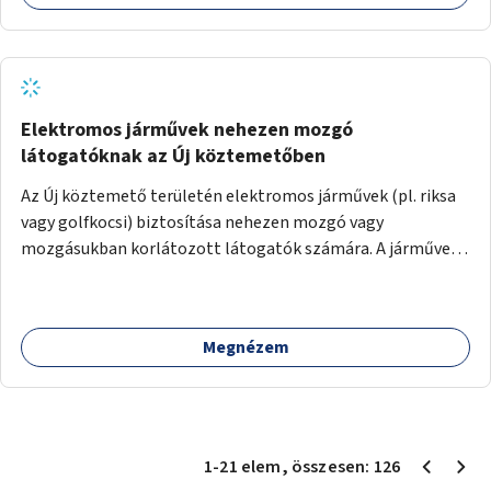
Elektromos járművek nehezen mozgó
látogatóknak az Új köztemetőben
Az Új köztemető területén elektromos járművek (pl. riksa
vagy golfkocsi) biztosítása nehezen mozgó vagy
mozgásukban korlátozott látogatók számára. A járművek
a temetőkapu és a megadott sírhely között közlekednének.
Megnézem
1
-
21
elem
, összesen:
126