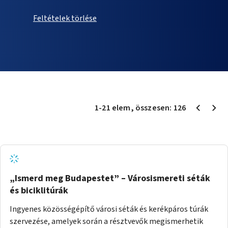
Feltételek törlése
1
-
21
elem
, összesen:
126
„Ismerd meg Budapestet” – Városismereti séták
és biciklitúrák
Ingyenes közösségépítő városi séták és kerékpáros túrák
szervezése, amelyek során a résztvevők megismerhetik