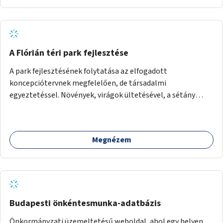
A Flórián téri park fejlesztése
A park fejlesztésének folytatása az elfogadott
koncepciótervnek megfelelően, de társadalmi
egyeztetéssel. Növények, virágok ültetésével, a sétány
felújításával, természetes burkolatú futókör
létrehozásával sokat javulhatna a park minősége.
Megnézem
Budapesti önkéntesmunka-adatbázis
Önkormányzati üzemeltetésű weboldal, ahol egy helyen