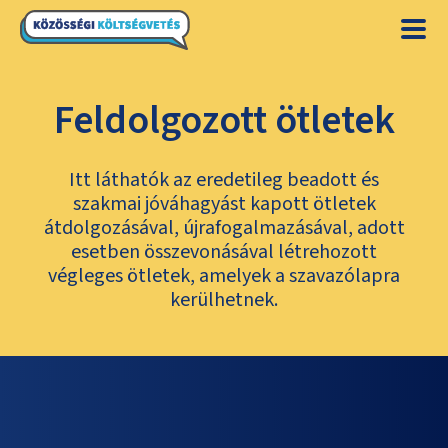
Feldolgozott ötletek
Itt láthatók az eredetileg beadott és
szakmai jóváhagyást kapott ötletek
átdolgozásával, újrafogalmazásával, adott
esetben összevonásával létrehozott
végleges ötletek, amelyek a szavazólapra
kerülhetnek.