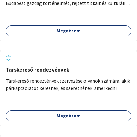
Budapest gazdag történelmét, rejtett titkait és kulturális
értékeit. A város felfedezése összekötve a mozgás
népszerűsítésével mindenki számára nagy élményt
nyújthat.
Megnézem
Társkereső rendezvények
Társkereső rendezvények szervezése olyanok számára, akik
párkapcsolatot keresnek, és szeretnének ismerkedni.
Megnézem