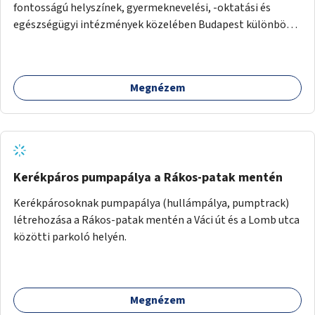
fontosságú helyszínek, gyermeknevelési, -oktatási és
egészségügyi intézmények közelében Budapest különböző
pontjain, 7–12 helyszínen.
Megnézem
Kerékpáros pumpapálya a Rákos-patak mentén
Kerékpárosoknak pumpapálya (hullámpálya, pumptrack)
létrehozása a Rákos-patak mentén a Váci út és a Lomb utca
közötti parkoló helyén.
Megnézem