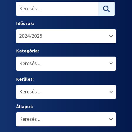
Időszak:
Kategória:
Kerület:
Állapot: