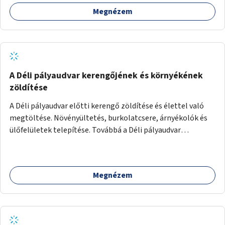
Megnézem
A Déli pályaudvar kerengőjének és környékének
zöldítése
A Déli pályaudvar előtti kerengő zöldítése és élettel való
megtöltése. Növényültetés, burkolatcsere, árnyékolók és
ülőfelületek telepítése. Továbbá a Déli pályaudvar
környezetének zöldítése, a kihasználatlan területek
zöldfelületekkel való gazdagítása.
Megnézem