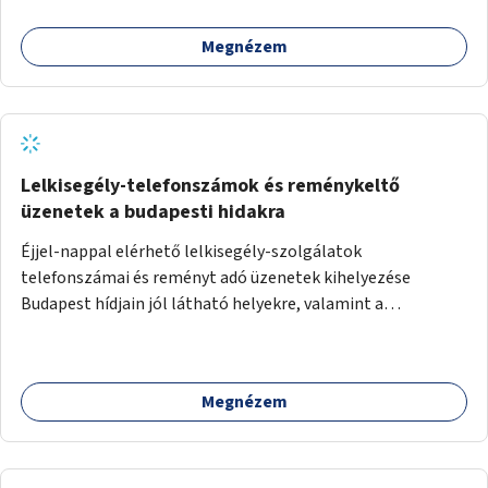
Megnézem
Lelkisegély-telefonszámok és reménykeltő
üzenetek a budapesti hidakra
Éjjel-nappal elérhető lelkisegély-szolgálatok
telefonszámai és reményt adó üzenetek kihelyezése
Budapest hídjain jól látható helyekre, valamint a
lelkisegély-vonalakat fenntartó szervezetek támogatása,
hogy legyen kapacitásuk a növekvő számú hívások
fogadására.
Megnézem