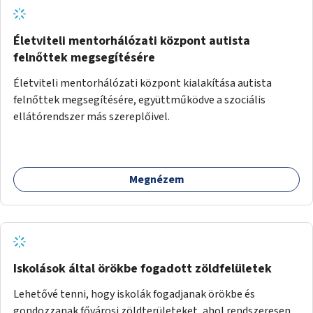
Életviteli mentorhálózati központ autista
felnőttek megsegítésére
Életviteli mentorhálózati központ kialakítása autista
felnőttek megsegítésére, együttműködve a szociális
ellátórendszer más szereplőivel.
Megnézem
Iskolások által örökbe fogadott zöldfelületek
Lehetővé tenni, hogy iskolák fogadjanak örökbe és
gondozzanak fővárosi zöldterületeket, ahol rendszeresen