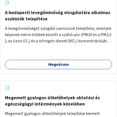
A budapesti levegőminőség vizsgálatára alkalmas
eszközök telepítése
A levegőminőséget vizsgáló szenzorok telepítése, amelyek
képesek mérni többek között a szálló por (PM10 és a PM2,5
), az ózon (O₃) és a nitrogén-dioxid (NO₂) koncentrációját,
valamint meteorológiai paramétereket, például a
szélsebességet, a szélirányt, a hőmérsékletet vagy a relatív
páratartalmat. A gyűjtött adatok egy online platformon
Megnézem
(webes felület és mobilalkalmazás) lennének elérhetők,
térképes megjelenítéssel és időbeli bontásban.
Megemelt gyalogos-átkelőhelyek oktatási és
egészségügyi intézmények közelében
Megemelt gyalogos-átkelőhelyek telepítése kiemelt