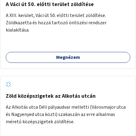
A Váci út 50. előtti terület zöldítése
A XIII. kerület, Váci út 50. előtti terület zöldítése.
Zöldkazetta és hozzá tartozó öntözési rendszer
kialakítása.
Megnézem
Zöld középszigetek az Alkotás utcán
Az Alkotás utca Déli pályaudvar melletti (Városmajor utca
és Nagyenyed utca közti) szakaszán az erre alkalmas
méretű középszigetek zöldítése.