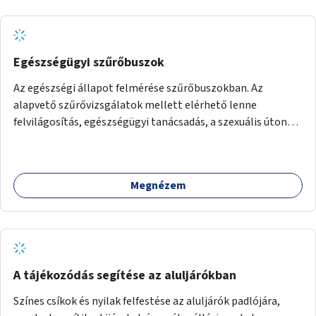
Egészségügyi szűrőbuszok
Az egészségi állapot felmérése szűrőbuszokban. Az
alapvető szűrővizsgálatok mellett elérhető lenne
felvilágosítás, egészségügyi tanácsadás, a szexuális úton
terjedő betegségek szűrése és a szenvedélybetegek
támogatása.
Megnézem
A tájékozódás segítése az aluljárókban
Színes csíkok és nyilak felfestése az aluljárók padlójára,