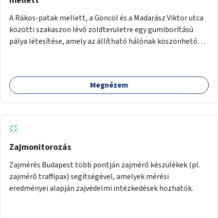
mellett
A Rákos-patak mellett, a Göncöl és a Madarász Viktor utca
közötti szakaszon lévő zöldterületre egy gumiborítású
pálya létesítése, amely az állítható hálónak köszönhetően
alkalmas röplabdára, tollaslabdára, illetve lábteniszre is.
Megnézem
Zajmonitorozás
Zajmérés Budapest több pontján zajmérő készülékek (pl.
zajmérő traffipax) segítségével, amelyek mérési
eredményei alapján zajvédelmi intézkedések hozhatók.