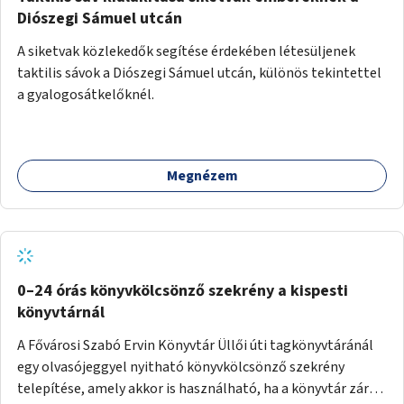
Diószegi Sámuel utcán
A siketvak közlekedők segítése érdekében létesüljenek
taktilis sávok a Diószegi Sámuel utcán, különös tekintettel
a gyalogosátkelőknél.
Megnézem
0–24 órás könyvkölcsönző szekrény a kispesti
könyvtárnál
A Fővárosi Szabó Ervin Könyvtár Üllői úti tagkönyvtáránál
egy olvasójeggyel nyitható könyvkölcsönző szekrény
telepítése, amely akkor is használható, ha a könyvtár zárva