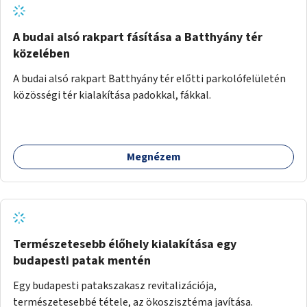
A budai alsó rakpart fásítása a Batthyány tér
közelében
A budai alsó rakpart Batthyány tér előtti parkolófelületén
közösségi tér kialakítása padokkal, fákkal.
Megnézem
Természetesebb élőhely kialakítása egy
budapesti patak mentén
Egy budapesti patakszakasz revitalizációja,
természetesebbé tétele, az ökoszisztéma javítása.