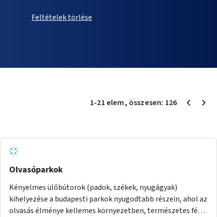
Feltételek törlése
1
-
21
elem
, összesen:
126
Olvasóparkok
Kényelmes ülőbútorok (padok, székek, nyugágyak)
kihelyezése a budapesti parkok nyugodtabb részein, ahol az
olvasás élménye kellemes környezetben, természetes fény