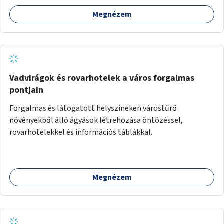
Megnézem
Vadvirágok és rovarhotelek a város forgalmas
pontjain
Forgalmas és látogatott helyszíneken várostűrő
növényekből álló ágyások létrehozása öntözéssel,
rovarhotelekkel és információs táblákkal.
Megnézem