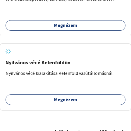
kerékpártárolók kialakítására, amelyek védelmet nyújtanak
az időjárás viszontagságaival szemben.
Megnézem
Nyilvános vécé Kelenföldön
Nyilvános vécé kialakítása Kelenföld vasútállomásnál.
Megnézem