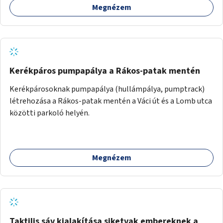
Megnézem
Kerékpáros pumpapálya a Rákos-patak mentén
Kerékpárosoknak pumpapálya (hullámpálya, pumptrack)
létrehozása a Rákos-patak mentén a Váci út és a Lomb utca
közötti parkoló helyén.
Megnézem
Taktilis sáv kialakítása siketvak embereknek a