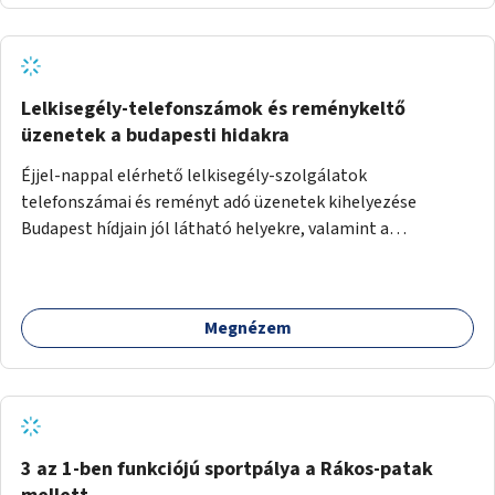
Lelkisegély-telefonszámok és reménykeltő
üzenetek a budapesti hidakra
Éjjel-nappal elérhető lelkisegély-szolgálatok
telefonszámai és reményt adó üzenetek kihelyezése
Budapest hídjain jól látható helyekre, valamint a
lelkisegély-vonalakat fenntartó szervezetek támogatása,
hogy legyen kapacitásuk a növekvő számú hívások
fogadására.
Megnézem
3 az 1-ben funkciójú sportpálya a Rákos-patak