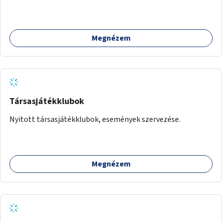
mellett valósulhat meg. Árnyékolással, valamint
könyvcserepolcokkal kiegészítve ezek a terek lehetőséget
adnának a kikapcsolódásra, az olvasás népszerűsítésére.
Megnézem
Társasjátékklubok
Nyitott társasjátékklubok, események szervezése.
Megnézem