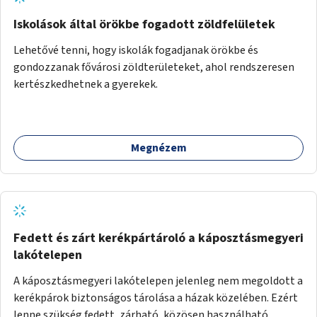
Iskolások által örökbe fogadott zöldfelületek
Lehetővé tenni, hogy iskolák fogadjanak örökbe és
gondozzanak fővárosi zöldterületeket, ahol rendszeresen
kertészkedhetnek a gyerekek.
Megnézem
Fedett és zárt kerékpártároló a káposztásmegyeri
lakótelepen
A káposztásmegyeri lakótelepen jelenleg nem megoldott a
kerékpárok biztonságos tárolása a házak közelében. Ezért
lenne szükség fedett, zárható, közösen használható