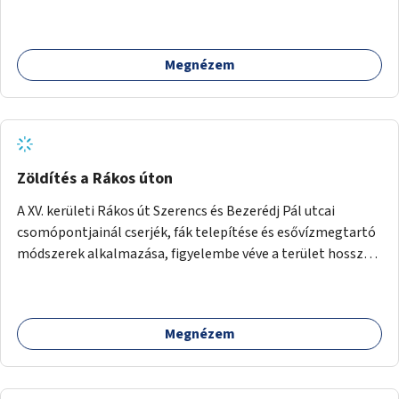
van.
Megnézem
Zöldítés a Rákos úton
A XV. kerületi Rákos út Szerencs és Bezerédj Pál utcai
csomópontjainál cserjék, fák telepítése és esővízmegtartó
módszerek alkalmazása, figyelembe véve a terület hosszú
távú átalakítási terveit.
Megnézem