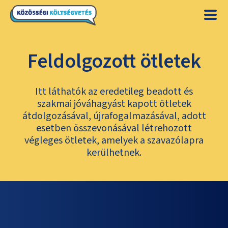
Feldolgozott ötletek
Itt láthatók az eredetileg beadott és
szakmai jóváhagyást kapott ötletek
átdolgozásával, újrafogalmazásával, adott
esetben összevonásával létrehozott
végleges ötletek, amelyek a szavazólapra
kerülhetnek.