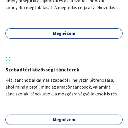
amelyek segítik a kijáratok és az átszállási pontok
könnyebb megtalálását. A megoldás célja a tájékozódás
egyszerűsítése, különösen a kevésbé gyakran közlekedők és
a turisták számára, nemzetközi jó gyakorlatok alapján.
Megnézem
Szabadtéri közösségi táncterek
Két, tánchoz alkalmas szabadtéri helyszín létrehozása,
ahol mind a profi, mind az amatőr táncosok, valamint
tánciskolák, táncklubok, a mozgásra vágyó lakosok is részt
vehetnek közösségi eseményeken.
Megnézem