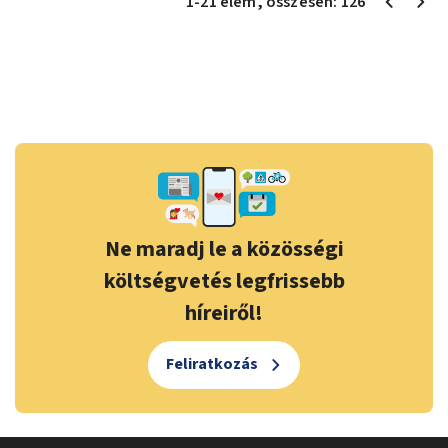
1
-
21
elem
, összesen:
126
Ne maradj le a közösségi
költségvetés legfrissebb
híreiről!
Feliratkozás