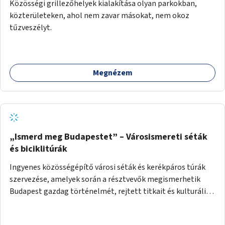
Közösségi grillezőhelyek kialakítása olyan parkokban,
közterületeken, ahol nem zavar másokat, nem okoz
tűzveszélyt.
Megnézem
„Ismerd meg Budapestet” – Városismereti séták
és biciklitúrák
Ingyenes közösségépítő városi séták és kerékpáros túrák
szervezése, amelyek során a résztvevők megismerhetik
Budapest gazdag történelmét, rejtett titkait és kulturális
értékeit. A város felfedezése összekötve a mozgás
népszerűsítésével mindenki számára nagy élményt