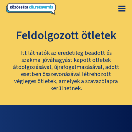
Feldolgozott ötletek
Itt láthatók az eredetileg beadott és
szakmai jóváhagyást kapott ötletek
átdolgozásával, újrafogalmazásával, adott
esetben összevonásával létrehozott
végleges ötletek, amelyek a szavazólapra
kerülhetnek.