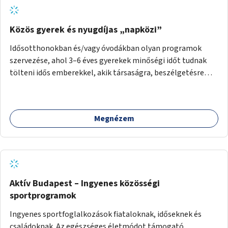
Közös gyerek és nyugdíjas „napközi”
Idősotthonokban és/vagy óvodákban olyan programok
szervezése, ahol 3–6 éves gyerekek minőségi időt tudnak
tölteni idős emberekkel, akik társaságra, beszélgetésre
vágynak.
Megnézem
Aktív Budapest – Ingyenes közösségi
sportprogramok
Ingyenes sportfoglalkozások fiataloknak, időseknek és
családoknak. Az egészséges életmódot támogató