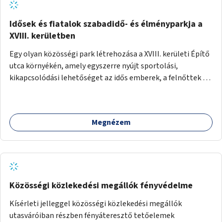
Idősek és fiatalok szabadidő- és élményparkja a
XVIII. kerületben
Egy olyan közösségi park létrehozása a XVIII. kerületi Építő
utca környékén, amely egyszerre nyújt sportolási,
kikapcsolódási lehetőséget az idős emberek, a felnőttek és
a gyerekek számára is.
Megnézem
Közösségi közlekedési megállók fényvédelme
Kísérleti jelleggel közösségi közlekedési megállók
utasváróiban részben fényáteresztő tetőelemek