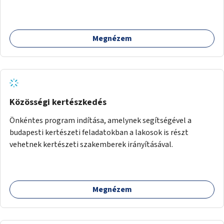
Az órák a peronokon várakozók tájékozódását segítenék,
ahogyan az más közösségi tereken is bevett gyakorlat.
Megnézem
Közösségi kertészkedés
Önkéntes program indítása, amelynek segítségével a
budapesti kertészeti feladatokban a lakosok is részt
vehetnek kertészeti szakemberek irányításával.
Megnézem