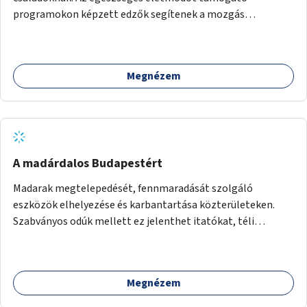
programokon képzett edzők segítenek a mozgás
örömének megtalálásában különféle mozgásformákon
keresztül (pl. jóga, vízi torna, aerobik, csikung).
Megnézem
A madárdalos Budapestért
Madarak megtelepedését, fennmaradását szolgáló
eszközök elhelyezése és karbantartása közterületeken.
Szabványos odúk mellett ez jelenthet itatókat, téli
madáretetőket is.
Megnézem