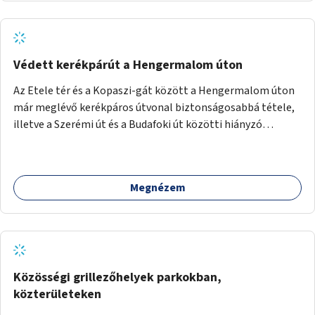
Védett kerékpárút a Hengermalom úton
Az Etele tér és a Kopaszi-gát között a Hengermalom úton
már meglévő kerékpáros útvonal biztonságosabbá tétele,
illetve a Szerémi út és a Budafoki út közötti hiányzó
szakasz kiépítése. Ezáltal gyerek- és családbarát
kerékpáros útvonal alakítható ki, amely többek között
iskolákhoz, kulturális intézményekhez és a Kopaszi-gáthoz
Megnézem
biztosítana elérést.
Közösségi grillezőhelyek parkokban,
közterületeken