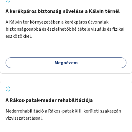
A kerékpáros biztonság növelése a Kálvin térnél
A Kálvin tér környezetében a kerékpáros útvonalak
biztonságosabbá és észlelhetőbbé tétele vizuális és fizikai
eszközökkel.
Megnézem
A Rákos-patak-meder rehabilitációja
Mederrehabilitáció a Rákos-patak XIII. kerületi szakaszán
vízvisszatartással.