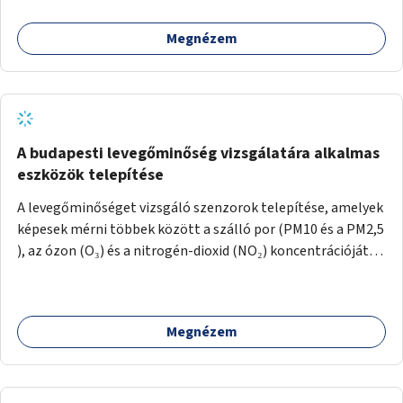
Megnézem
A budapesti levegőminőség vizsgálatára alkalmas
eszközök telepítése
A levegőminőséget vizsgáló szenzorok telepítése, amelyek
képesek mérni többek között a szálló por (PM10 és a PM2,5
), az ózon (O₃) és a nitrogén-dioxid (NO₂) koncentrációját,
valamint meteorológiai paramétereket, például a
szélsebességet, a szélirányt, a hőmérsékletet vagy a relatív
páratartalmat. A gyűjtött adatok egy online platformon
Megnézem
(webes felület és mobilalkalmazás) lennének elérhetők,
térképes megjelenítéssel és időbeli bontásban.