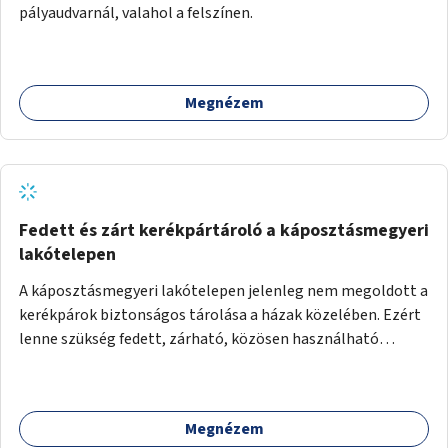
pályaudvarnál, valahol a felszínen.
Megnézem
Fedett és zárt kerékpártároló a káposztásmegyeri
lakótelepen
A káposztásmegyeri lakótelepen jelenleg nem megoldott a
kerékpárok biztonságos tárolása a házak közelében. Ezért
lenne szükség fedett, zárható, közösen használható
kerékpártárolók kialakítására, amelyek védelmet nyújtanak
az időjárás viszontagságaival szemben.
Megnézem