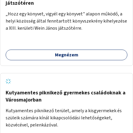
játszótéren
„Hozz egy könyvet, vigyél egy könyvet" alapon működő, a
helyi közösség által fenntartott könyvszekrény kihelyezése
a XIII. kerületi Wein János játszótérre.
Megnézem
Kutyamentes piknikező gyermekes családoknak a
Városmajorban
Kutyamentes piknikező terület, amely a kisgyermekek és
szüleik számára kínál kikapcsolódási lehetőségeket,
közvécével, pelenkázóval.