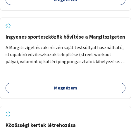
Ingyenes sporteszközök bővítése a Margitszigeten
A Margitsziget északi részén saját testsúllyal használható,
strapabíró edzőeszközök telepítése (street workout
pálya), valamint új kültéri pingpongasztalok kihelyezése. A
meglévő fitneszterület jelenleg alig felszerelt, így
kihasználatlan. A pingpongasztalok telepítésével egy
népszerű, ingyenes sportolási lehetőség válna elérhetővé a
Megnézem
sziget északi felén, ahol jelenleg egyetlen asztal sem
található.
Közösségi kertek létrehozása