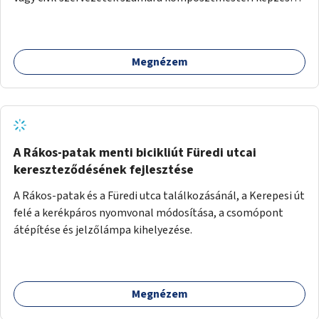
biztosítása, ami lehetővé teszi a komposztszigetek
helyben történő hosszú távú fenntartását.
Megnézem
A Rákos-patak menti bicikliút Füredi utcai
kereszteződésének fejlesztése
A Rákos-patak és a Füredi utca találkozásánál, a Kerepesi út
felé a kerékpáros nyomvonal módosítása, a csomópont
átépítése és jelzőlámpa kihelyezése.
Megnézem