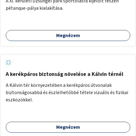
A XI. kerületi Dzsungel park sportolásra kijelölt részén
pétanque-pálya kialakítása.
Megnézem
A kerékpáros biztonság növelése a Kálvin térnél
A Kálvin tér környezetében a kerékpáros útvonalak
biztonságosabbá és észlelhetőbbé tétele vizuális és fizikai
eszközökkel.
Megnézem