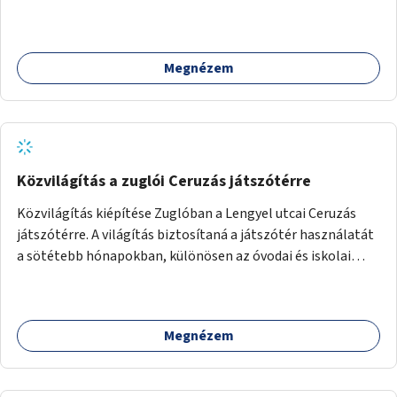
Megnézem
Közvilágítás a zuglói Ceruzás játszótérre
Közvilágítás kiépítése Zuglóban a Lengyel utcai Ceruzás
játszótérre. A világítás biztosítaná a játszótér használatát
a sötétebb hónapokban, különösen az óvodai és iskolai
foglalkozások utáni időszakban.
Megnézem