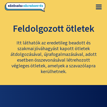
Feldolgozott ötletek
Itt láthatók az eredetileg beadott és
szakmai jóváhagyást kapott ötletek
átdolgozásával, újrafogalmazásával, adott
esetben összevonásával létrehozott
végleges ötletek, amelyek a szavazólapra
kerülhetnek.