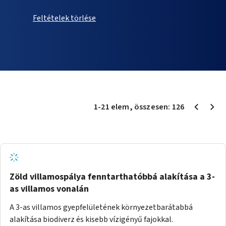
Feltételek törlése
1
-
21
elem
, összesen:
126
Zöld villamospálya fenntarthatóbbá alakítása a 3-
as villamos vonalán
A 3-as villamos gyepfelületének környezetbarátabbá
alakítása biodiverz és kisebb vízigényű fajokkal.