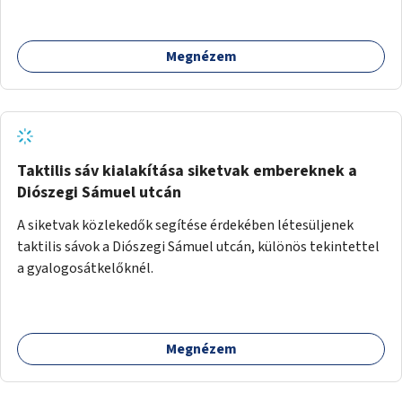
Megnézem
Taktilis sáv kialakítása siketvak embereknek a
Diószegi Sámuel utcán
A siketvak közlekedők segítése érdekében létesüljenek
taktilis sávok a Diószegi Sámuel utcán, különös tekintettel
a gyalogosátkelőknél.
Megnézem