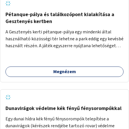
Pétanque-pálya és találkozópont kialakítása a
Gesztenyés kertben
A Gesztenyés kerti pétanque-pálya egy mindenki által
használható közösségi tér lehetne a park eddig egy kevésbé
használt részén. A játék egyszerre nyújtana lehetőséget
kikapcsolódásra, társasági élményre és sportolásra –
generációkon átívelően, akár mozgásukban korlátozott,
autizmussal vagy demenciával élő emberek számára is.
Megnézem
Dunavirágok védelme kék fényű fénysorompókkal
Egy dunai hídra kék fényű fénysorompók telepítése a
dunavirágok (kérészek rendjébe tartozó rovar) védelme