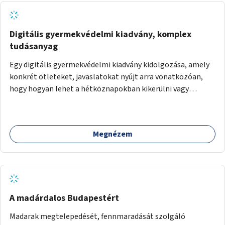
Digitális gyermekvédelmi kiadvány, komplex
tudásanyag
Egy digitális gyermekvédelmi kiadvány kidolgozása, amely
konkrét ötleteket, javaslatokat nyújt arra vonatkozóan,
hogy hogyan lehet a hétköznapokban kikerülni vagy
helyettesíteni a kisgyerekek okoseszköz-használatát.
Megnézem
A madárdalos Budapestért
Madarak megtelepedését, fennmaradását szolgáló