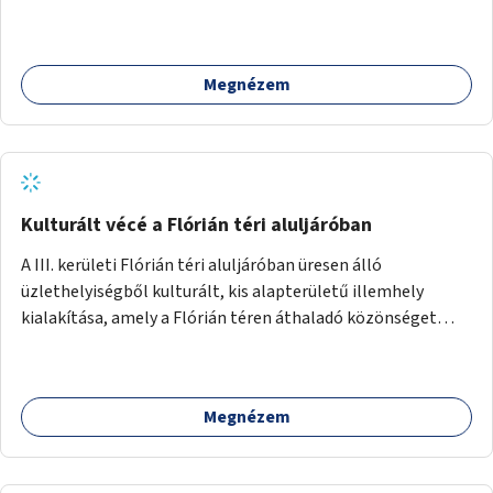
Megnézem
Kulturált vécé a Flórián téri aluljáróban
A III. kerületi Flórián téri aluljáróban üresen álló
üzlethelyiségből kulturált, kis alapterületű illemhely
kialakítása, amely a Flórián téren áthaladó közönséget
szolgálná ki.
Megnézem