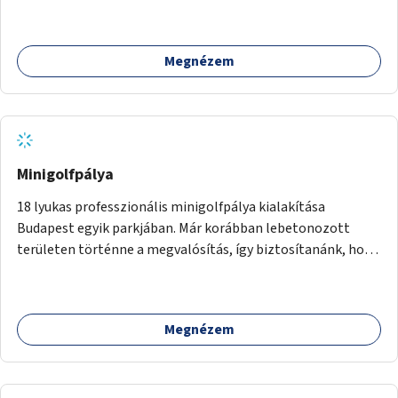
Megnézem
Minigolfpálya
18 lyukas professzionális minigolfpálya kialakítása
Budapest egyik parkjában. Már korábban lebetonozott
területen történne a megvalósítás, így biztosítanánk, hogy
ne vesszen el további zöldfelület.
Megnézem