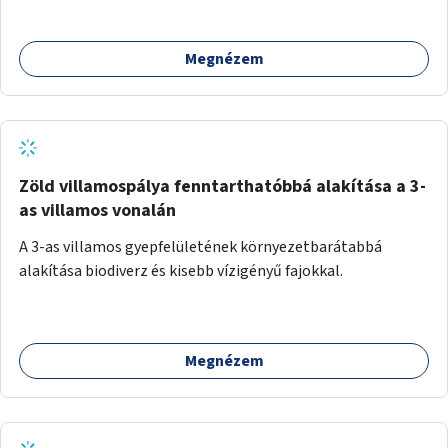
Megnézem
Zöld villamospálya fenntarthatóbbá alakítása a 3-
as villamos vonalán
A 3-as villamos gyepfelületének környezetbarátabbá
alakítása biodiverz és kisebb vízigényű fajokkal.
Megnézem