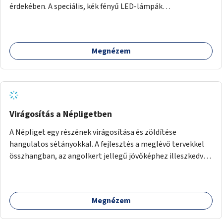
érdekében. A speciális, kék fényű LED-lámpák
felszerelésének célja, hogy a rajzó kérészeket a vízfelszín
felett tartsák, megakadályozva, hogy a hidak úttestjére
repüljenek, és ott rakják le petéiket.
Megnézem
Virágosítás a Népligetben
A Népliget egy részének virágosítása és zöldítése
hangulatos sétányokkal. A fejlesztés a meglévő tervekkel
összhangban, az angolkert jellegű jövőképhez illeszkedve
valósulhat meg.
Megnézem