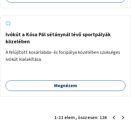
Ivókút a Kósa Pál sétánynál lévő sportpályák
közelében
A felújított kosárlabda- és focipálya közelében szükséges
ivókút kialakítása.
Megnézem
1
-
21
elem
, összesen:
126