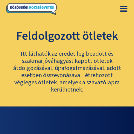
Feldolgozott ötletek
Itt láthatók az eredetileg beadott és
szakmai jóváhagyást kapott ötletek
átdolgozásával, újrafogalmazásával, adott
esetben összevonásával létrehozott
végleges ötletek, amelyek a szavazólapra
kerülhetnek.