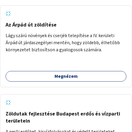
Az Árpád út zöldítése
Lágy szárú növények és cserjék telepítése a IV. kerületi
Árpád út járdaszegélyei mentén, hogy zöldebb, élhetőbb
környezetet biztosítson a gyalogosok számára.
Megnézem
Zöldutak fejlesztése Budapest erdős és vízparti
területein
A pesti erdőket, kisvízfolyásokat és védett területeket