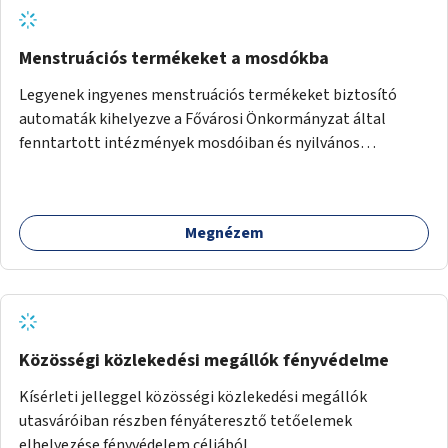
Menstruációs termékeket a mosdókba
Legyenek ingyenes menstruációs termékeket biztosító
automaták kihelyezve a Fővárosi Önkormányzat által
fenntartott intézmények mosdóiban és nyilvános
illemhelyeken.
Megnézem
Közösségi közlekedési megállók fényvédelme
Kísérleti jelleggel közösségi közlekedési megállók
utasváróiban részben fényáteresztő tetőelemek
elhelyezése fényvédelem céljából.