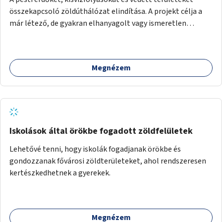
összekapcsoló zöldúthálózat elindítása. A projekt célja a
már létező, de gyakran elhanyagolt vagy ismeretlen
ösvények biztonságosabbá és használhatóbbá tétele,
különösen a közúti átvezetések, csúszós szakaszok és
szűkületek javításával, néhány ponton pedig helyszíni
Megnézem
beavatkozással (pl. táblák kihelyezése, hulladékgyűjtők,
akadálymentesítés). Az útvonalak kijelölése és
koncepcióterv-szintű összekötése támogatná a
zöldutakon való közlekedést.
Iskolások által örökbe fogadott zöldfelületek
Lehetővé tenni, hogy iskolák fogadjanak örökbe és
gondozzanak fővárosi zöldterületeket, ahol rendszeresen
kertészkedhetnek a gyerekek.
Megnézem