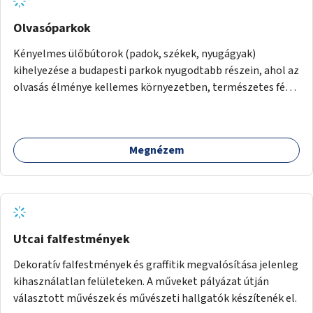
Olvasóparkok
Kényelmes ülőbútorok (padok, székek, nyugágyak)
kihelyezése a budapesti parkok nyugodtabb részein, ahol az
olvasás élménye kellemes környezetben, természetes fény
mellett valósulhat meg. Árnyékolással, valamint
könyvcserepolcokkal kiegészítve ezek a terek lehetőséget
adnának a kikapcsolódásra, az olvasás népszerűsítésére.
Megnézem
Utcai falfestmények
Dekoratív falfestmények és graffitik megvalósítása jelenleg
kihasználatlan felületeken. A műveket pályázat útján
választott művészek és művészeti hallgatók készítenék el.