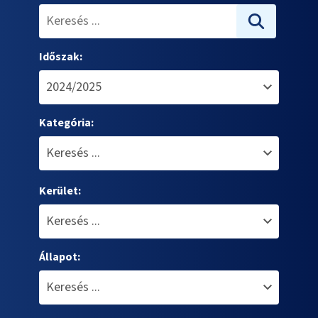
Időszak:
Kategória:
Kerület:
Állapot: