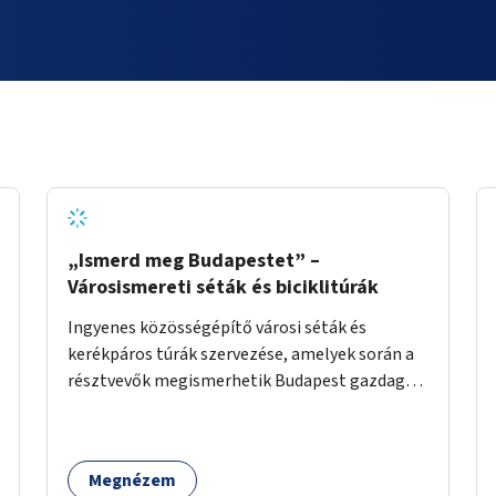
„Ismerd meg Budapestet” –
Városismereti séták és biciklitúrák
Ingyenes közösségépítő városi séták és
kerékpáros túrák szervezése, amelyek során a
résztvevők megismerhetik Budapest gazdag
történelmét, rejtett titkait és kulturális
értékeit. A város felfedezése összekötve a
mozgás népszerűsítésével mindenki számára
Megnézem
nagy élményt nyújthat.