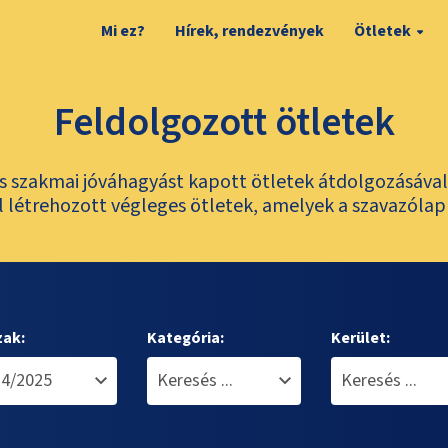
Mi ez?
Hírek, rendezvények
Ötletek
Feldolgozott ötletek
és szakmai jóváhagyást kapott ötletek átdolgozásáva
 létrehozott végleges ötletek, amelyek a szavazólap
zak:
Kategória:
Kerület: