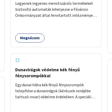
Legyenek ingyenes menstruációs termékeket
biztosító automaták kihelyezve a Fővárosi
Önkormányzat által fenntartott intézmények
mosdóiban és nyilvános illemhelyeken.
Megnézem
Dunavirágok védelme kék fényű
fénysorompókkal
Egy dunai hídra kék fényű fénysorompók
telepítése a dunavirágok (kérészek rendjébe
tartozó rovar) védelme érdekében. A speciális,
kék fényű LED-lámpák felszerelésének célja,
hogy a rajzó kérészeket a vízfelszín felett