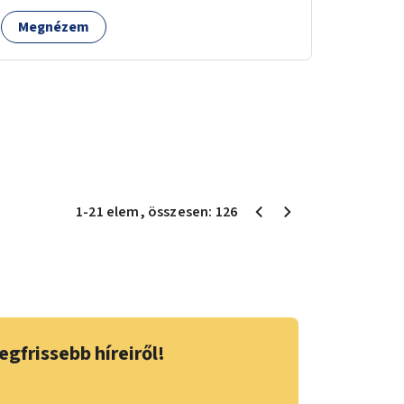
Megnézem
1
-
21
elem
, összesen:
126
egfrissebb híreiről!