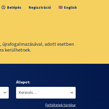
Belépés
Regisztráció
English
l, újrafogalmazásával, adott esetben
ra kerülhetnek.
Állapot:
Feltételek törlése