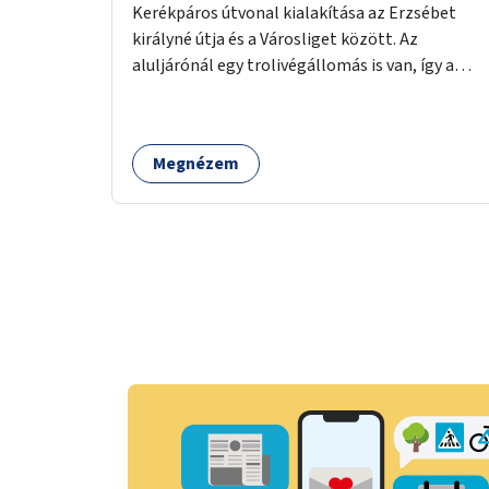
Kerékpáros útvonal kialakítása az Erzsébet
királyné útja és a Városliget között. Az
aluljárónál egy trolivégállomás is van, így a
kerékpáros infrastruktúrát úgy kell kialakítani,
hogy biztonságosan lehessen biciklizni a
troliforgalom mellett is. Az útvonal
Megnézem
átvezetésre kerülne a Hungária körúton, majd a
Városligetig folytatódna a Hermina utat
keresztezve.