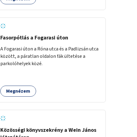
eseményeknek és civil szervezetek
programjainak is. Az üzemeltető pályázat útján
lesz kiválasztva.
Fasorpótlás a Fogarasi úton
A Fogarasi úton a Róna utca és a Padlizsán utca
között, a páratlan oldalon fák ültetése a
parkolóhelyek közé.
Megnézem
Közösségi könyvszekrény a Wein János