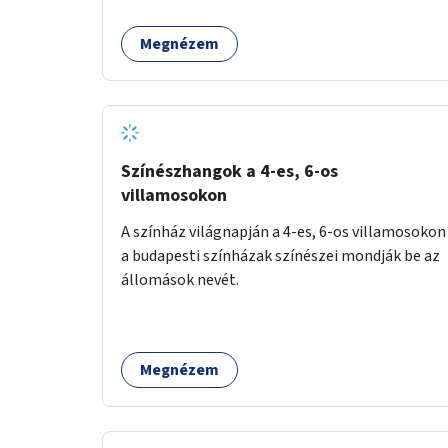
környezetének zöldítése, a kihasználatlan
területek zöldfelületekkel való gazdagítása.
Megnézem
Színészhangok a 4-es, 6-os
villamosokon
A színház világnapján a 4-es, 6-os villamosokon
a budapesti színházak színészei mondják be az
állomások nevét.
Megnézem