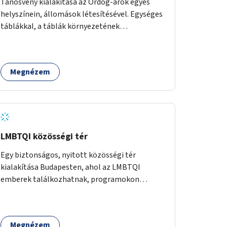
Tanösvény kialakítása az Ördög-árok egyes
helyszínein, állomások létesítésével. Egységes
táblákkal, a táblák környezetének
rendezésével. Online tanösvény-bemutató
felület kialakítása.
Megnézem
LMBTQI közösségi tér
Egy biztonságos, nyitott közösségi tér
kialakítása Budapesten, ahol az LMBTQI
emberek találkozhatnak, programokon
vehetnek részt, és támogató szolgáltatásokat
érhetnek el. A központ helyet adhatna
csoportfoglalkozásoknak, kulturális
Megnézem