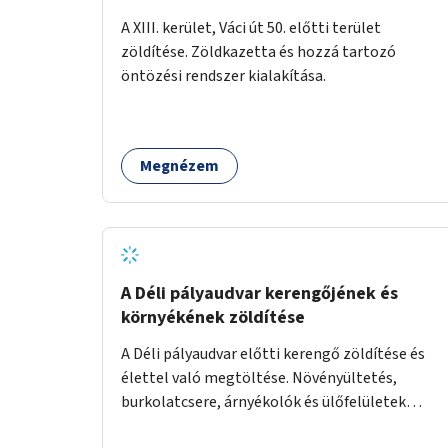
A XIII. kerület, Váci út 50. előtti terület
zöldítése. Zöldkazetta és hozzá tartozó
öntözési rendszer kialakítása.
Megnézem
A Déli pályaudvar kerengőjének és
környékének zöldítése
A Déli pályaudvar előtti kerengő zöldítése és
élettel való megtöltése. Növényültetés,
burkolatcsere, árnyékolók és ülőfelületek
telepítése. Továbbá a Déli pályaudvar