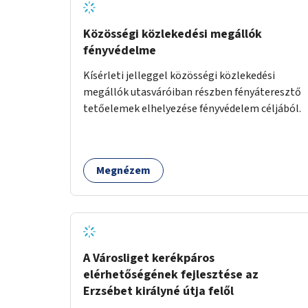
Közösségi közlekedési megállók
fényvédelme
Kísérleti jelleggel közösségi közlekedési
megállók utasváróiban részben fényáteresztő
tetőelemek elhelyezése fényvédelem céljából.
Megnézem
A Városliget kerékpáros
elérhetőségének fejlesztése az
Erzsébet királyné útja felől