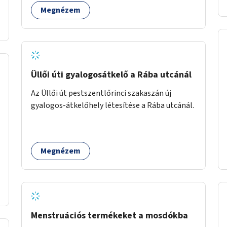
tollaslabdára, illetve lábteniszre is.
Megnézem
Üllői úti gyalogosátkelő a Rába utcánál
Az Üllői út pestszentlőrinci szakaszán új
gyalogos-átkelőhely létesítése a Rába utcánál.
Megnézem
Menstruációs termékeket a mosdókba