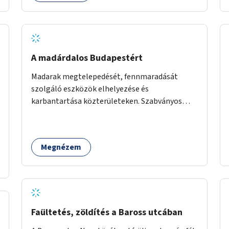
A madárdalos Budapestért
Madarak megtelepedését, fennmaradását
szolgáló eszközök elhelyezése és
karbantartása közterületeken. Szabványos
odúk mellett ez jelenthet itatókat, téli
madáretetőket is.
Megnézem
Faültetés, zöldítés a Baross utcában