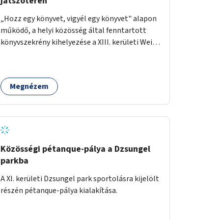
játszótéren
„Hozz egy könyvet, vigyél egy könyvet" alapon
működő, a helyi közösség által fenntartott
könyvszekrény kihelyezése a XIII. kerületi Wein
János játszótérre.
Megnézem
Közösségi pétanque-pálya a Dzsungel
parkba
A XI. kerületi Dzsungel park sportolásra kijelölt
részén pétanque-pálya kialakítása.