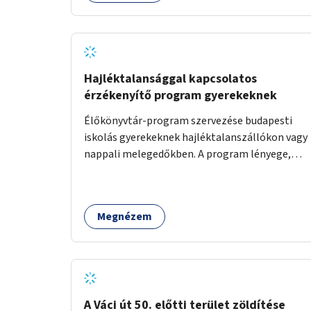
Hajléktalansággal kapcsolatos
érzékenyítő program gyerekeknek
Élőkönyvtár-program szervezése budapesti
iskolás gyerekeknek hajléktalanszállókon vagy
nappali melegedőkben. A program lényege,
hogy mesélésre nyitott hajléktalan emberek a
személyes történeteiket osztják meg egy
biztonságos, nyugodt környezetben. A diákok
Megnézem
szabadon választhatnak, hogy kihez
szeretnének odamenni beszélgetni, kérdéseket
feltenni – ezáltal közvetlen kapcsolat
alakulhat ki.
A Váci út 50. előtti terület zöldítése