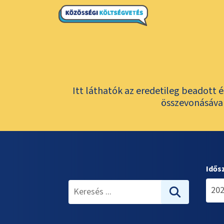
Itt láthatók az eredetileg beadott 
összevonásával
Idős