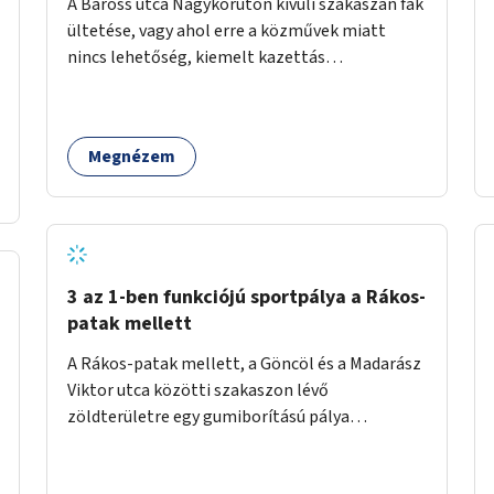
A Baross utca Nagykörúton kívüli szakaszán fák
ültetése, vagy ahol erre a közművek miatt
nincs lehetőség, kiemelt kazettás
évelőágyások létrehozása.
Megnézem
3 az 1-ben funkciójú sportpálya a Rákos-
patak mellett
A Rákos-patak mellett, a Göncöl és a Madarász
Viktor utca közötti szakaszon lévő
zöldterületre egy gumiborítású pálya
létesítése, amely az állítható hálónak
köszönhetően alkalmas röplabdára,