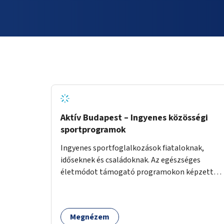
Aktív Budapest – Ingyenes közösségi
sportprogramok
Ingyenes sportfoglalkozások fiataloknak,
időseknek és családoknak. Az egészséges
életmódot támogató programokon képzett
edzők segítenek a mozgás örömének
megtalálásában különféle mozgásformákon
keresztül (pl. jóga, vízi torna, aerobik, csikung).
Megnézem