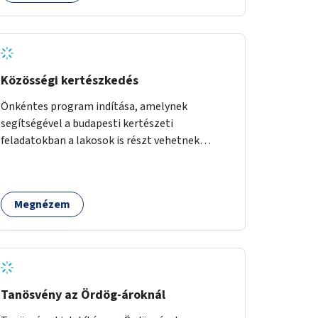
Közösségi kertészkedés
Önkéntes program indítása, amelynek
segítségével a budapesti kertészeti
feladatokban a lakosok is részt vehetnek
kertészeti szakemberek irányításával.
Megnézem
Tanösvény az Ördög-ároknál