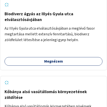
Biodiverz ágyás az Illyés Gyula utca
elválasztósávjában
Az Illyés Gyula utca elválasztósávjában a meglévő fasor
megtartása mellett extenzív fenntartású, biodiverz
zöldfelület létesítése a jelenlegi gyep helyén.
Megnézem
Kőbánya alsó vasútállomás környezetének
zöldítése
Kőbánya alsó vasútállomás környezetében növények