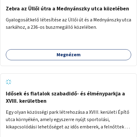
Zebra az Üllői útra a Mednyánszky utca közelében
Gyalogosátkelő létesítése az Üllői út és a Mednyánszky utca
sarkához, a 236-os buszmegálló közelében.
Megnézem
Idősek és fiatalok szabadidő- és élményparkja a
XVIII. kerületben
Egy olyan közösségi park létrehozása a XVIII. kerületi Építő
utca környékén, amely egyszerre nyújt sportolási,
kikapcsolódási lehetőséget az idős emberek, a felnőttek és
a gyerekek számára is.