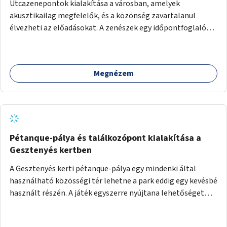
Utcazenepontok kialakítása a városban, amelyek
akusztikailag megfelelők, és a közönség zavartalanul
élvezheti az előadásokat. A zenészek egy időpontfoglalón
jelentkezhetnek be fellépni.
Megnézem
Pétanque-pálya és találkozópont kialakítása a
Gesztenyés kertben
A Gesztenyés kerti pétanque-pálya egy mindenki által
használható közösségi tér lehetne a park eddig egy kevésbé
használt részén. A játék egyszerre nyújtana lehetőséget
kikapcsolódásra, társasági élményre és sportolásra –
generációkon átívelően, akár mozgásukban korlátozott,