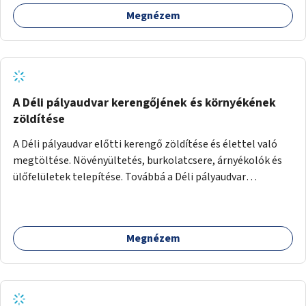
autizmussal vagy demenciával élő emberek számára is.
Megnézem
A Déli pályaudvar kerengőjének és környékének
zöldítése
A Déli pályaudvar előtti kerengő zöldítése és élettel való
megtöltése. Növényültetés, burkolatcsere, árnyékolók és
ülőfelületek telepítése. Továbbá a Déli pályaudvar
környezetének zöldítése, a kihasználatlan területek
zöldfelületekkel való gazdagítása.
Megnézem