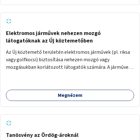
Elektromos járművek nehezen mozgó
látogatóknak az Új köztemetőben
Az Új köztemető területén elektromos járművek (pl. riksa
vagy golfkocsi) biztosítása nehezen mozgó vagy
mozgásukban korlátozott látogatók számára. A járművek
a temetőkapu és a megadott sírhely között közlekednének.
Megnézem
Tanösvény az Ördög-ároknál