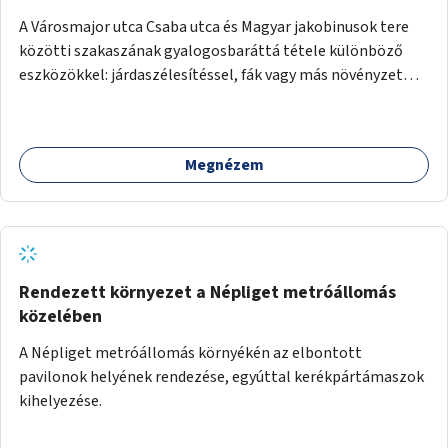
A Városmajor utca Csaba utca és Magyar jakobinusok tere
közötti szakaszának gyalogosbaráttá tétele különböző
eszközökkel: járdaszélesítéssel, fák vagy más növényzet
telepítésével (ahol erre lehetőség van), figyelembe véve a
kerékpáros közlekedés biztonságát is.
Megnézem
Rendezett környezet a Népliget metróállomás
közelében
A Népliget metróállomás környékén az elbontott
pavilonok helyének rendezése, egyúttal kerékpártámaszok
kihelyezése.