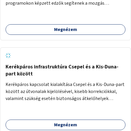
programokon képzett edzők segítenek a mozgás
örömének megtalálásában különféle mozgásformákon
keresztül (pl. jóga, vízi torna, aerobik, csikung).
Megnézem
Kerékpáros infrastruktúra Csepel és a Kis-Duna-
part között
Kerékpáros kapcsolat kialakítása Csepel és a Kis-Duna-part
között az útvonalak kijelölésével, kisebb korrekciókkal,
valamint szükség esetén biztonságos átkelőhelyek
létesítésével.
Megnézem