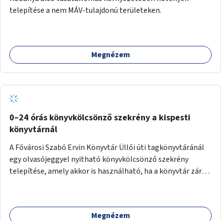
telepítése a nem MÁV-tulajdonú területeken.
Megnézem
0–24 órás könyvkölcsönző szekrény a kispesti
könyvtárnál
A Fővárosi Szabó Ervin Könyvtár Üllői úti tagkönyvtáránál
egy olvasójeggyel nyitható könyvkölcsönző szekrény
telepítése, amely akkor is használható, ha a könyvtár zárva
van.
Megnézem