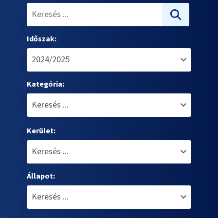
Időszak:
Kategória:
Kerület:
Állapot: