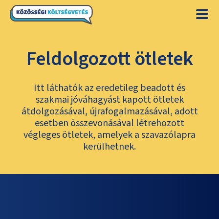
Feldolgozott ötletek
Itt láthatók az eredetileg beadott és
szakmai jóváhagyást kapott ötletek
átdolgozásával, újrafogalmazásával, adott
esetben összevonásával létrehozott
végleges ötletek, amelyek a szavazólapra
kerülhetnek.