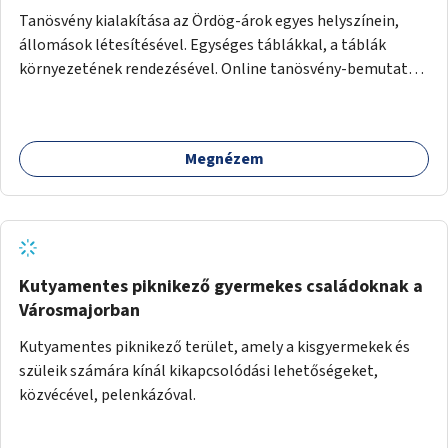
Tanösvény kialakítása az Ördög-árok egyes helyszínein,
állomások létesítésével. Egységes táblákkal, a táblák
környezetének rendezésével. Online tanösvény-bemutató
felület kialakítása.
Megnézem
Kutyamentes piknikező gyermekes családoknak a
Városmajorban
Kutyamentes piknikező terület, amely a kisgyermekek és
szüleik számára kínál kikapcsolódási lehetőségeket,
közvécével, pelenkázóval.