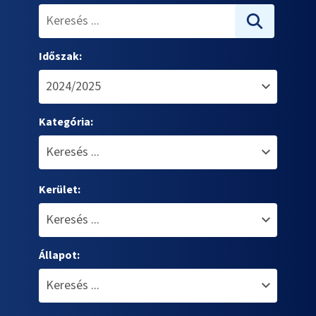
Időszak:
Kategória:
Kerület:
Állapot: