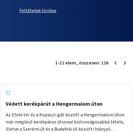
Feltételek törlése
1
-
21
elem
, összesen:
126
Védett kerékpárút a Hengermalom úton
Az Etele tér és a Kopaszi-gát között a Hengermalom úton
már meglévő kerékpáros útvonal biztonságosabbá tétele,
illetve a Szerémi út és a Budafoki út közötti hiányzó