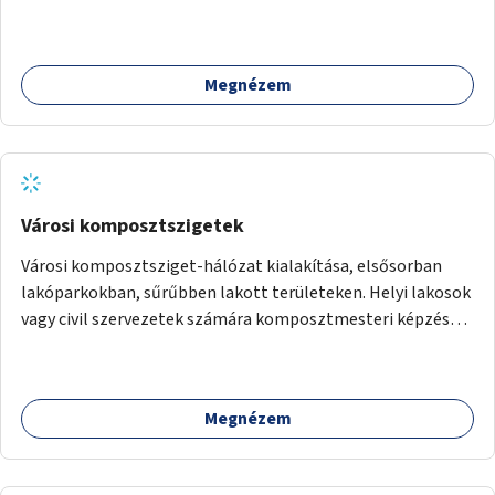
szakasz kiépítése. Ezáltal gyerek- és családbarát
kerékpáros útvonal alakítható ki, amely többek között
iskolákhoz, kulturális intézményekhez és a Kopaszi-gáthoz
Megnézem
biztosítana elérést.
Városi komposztszigetek
Városi komposztsziget-hálózat kialakítása, elsősorban
lakóparkokban, sűrűbben lakott területeken. Helyi lakosok
vagy civil szervezetek számára komposztmesteri képzés
biztosítása, ami lehetővé teszi a komposztszigetek
helyben történő hosszú távú fenntartását.
Megnézem