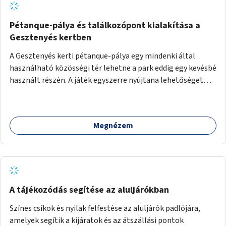
Pétanque-pálya és találkozópont kialakítása a
Gesztenyés kertben
A Gesztenyés kerti pétanque-pálya egy mindenki által
használható közösségi tér lehetne a park eddig egy kevésbé
használt részén. A játék egyszerre nyújtana lehetőséget
kikapcsolódásra, társasági élményre és sportolásra –
generációkon átívelően, akár mozgásukban korlátozott,
autizmussal vagy demenciával élő emberek számára is.
Megnézem
A tájékozódás segítése az aluljárókban
Színes csíkok és nyilak felfestése az aluljárók padlójára,
amelyek segítik a kijáratok és az átszállási pontok