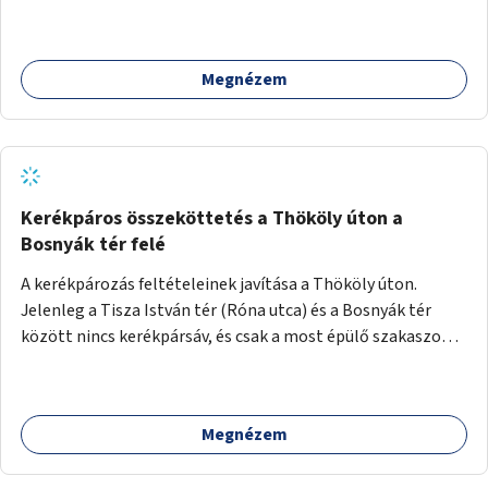
Megnézem
Kerékpáros összeköttetés a Thököly úton a
Bosnyák tér felé
A kerékpározás feltételeinek javítása a Thököly úton.
Jelenleg a Tisza István tér (Róna utca) és a Bosnyák tér
között nincs kerékpársáv, és csak a most épülő szakaszon
folytatódik a Bosnyák tér után.
Megnézem