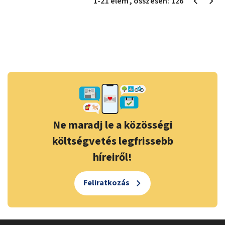
1
-
21
elem
, összesen:
126
Ne maradj le a közösségi
költségvetés legfrissebb
híreiről!
Feliratkozás