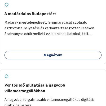
A madárdalos Budapestért
Madarak megtelepedését, fennmaradását szolgáló
eszközök elhelyezése és karbantartása közterületeken.
Szabványos odúk mellett ez jelenthet itatókat, téli
madáretetőket is.
Megnézem
Pontos idő mutatása a nagyobb
villamosmegállókban
A nagyobb, forgalmasabb villamosmegállókba digitális
órák kihelyezése.