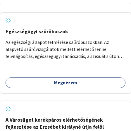
Egészségügyi szűrőbuszok
Az egészségi állapot felmérése szűrőbuszokban. Az
alapvető szűrővizsgálatok mellett elérhető lenne
felvilágosítás, egészségügyi tanácsadás, a szexuális úton
terjedő betegségek szűrése és a szenvedélybetegek
támogatása.
Megnézem
A Városliget kerékpáros elérhetőségének
fejlesztése az Erzsébet királyné útja felől