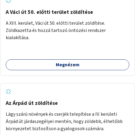
A Váci út 50. előtti terület zöldítése
A XIII. kerület, Váci út 50. előtti terület zöldítése.
Zöldkazetta és hozzá tartozó öntözési rendszer
kialakítása.
Megnézem
Az Árpád út zöldítése
Lágy szárú növények és cserjék telepítése a IV. kerületi
Árpád út járdaszegélyei mentén, hogy zöldebb, élhetőbb
környezetet biztosítson a gyalogosok számára.