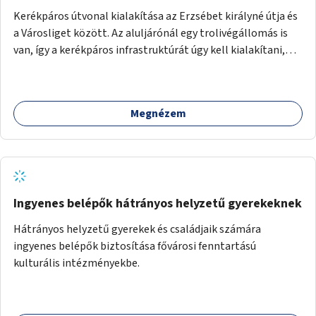
Kerékpáros útvonal kialakítása az Erzsébet királyné útja és
a Városliget között. Az aluljárónál egy trolivégállomás is
van, így a kerékpáros infrastruktúrát úgy kell kialakítani,
hogy biztonságosan lehessen biciklizni a troliforgalom
mellett is. Az útvonal átvezetésre kerülne a Hungária
körúton, majd a Városligetig folytatódna a Hermina utat
Megnézem
keresztezve.
Ingyenes belépők hátrányos helyzetű gyerekeknek
Hátrányos helyzetű gyerekek és családjaik számára
ingyenes belépők biztosítása fővárosi fenntartású
kulturális intézményekbe.