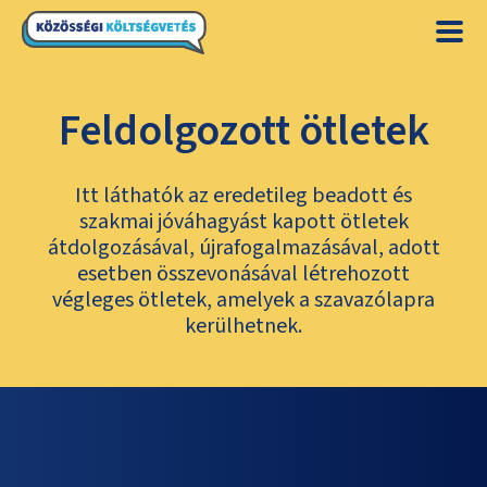
Feldolgozott ötletek
Itt láthatók az eredetileg beadott és
szakmai jóváhagyást kapott ötletek
átdolgozásával, újrafogalmazásával, adott
esetben összevonásával létrehozott
végleges ötletek, amelyek a szavazólapra
kerülhetnek.