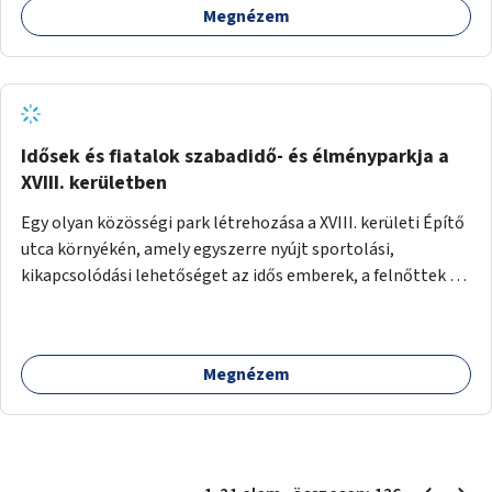
Megnézem
Idősek és fiatalok szabadidő- és élményparkja a
XVIII. kerületben
Egy olyan közösségi park létrehozása a XVIII. kerületi Építő
utca környékén, amely egyszerre nyújt sportolási,
kikapcsolódási lehetőséget az idős emberek, a felnőttek és
a gyerekek számára is.
Megnézem