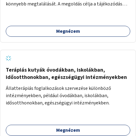
könnyebb megtalálását. A megoldás célja a tájékozódás
egyszerűsítése, különösen a kevésbé gyakran közlekedők és
a turisták számára, nemzetközi jó gyakorlatok alapján.
Megnézem
Terápiás kutyák óvodákban, iskolákban,
idősotthonokban, egészségügyi intézményekben
Állatterápiás foglalkozások szervezése különböző
intézményekben, például óvodákban, iskolákban,
idősotthonokban, egészségügyi intézményekben.
Megnézem