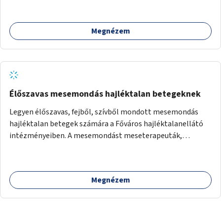
biztonságban játszhatnak.
Megnézem
Élőszavas mesemondás hajléktalan betegeknek
Legyen élőszavas, fejből, szívből mondott mesemondás
hajléktalan betegek számára a Főváros hajléktalanellátó
intézményeiben. A mesemondást meseterapeuták,
művészetterapeuták, mesemondó végzettségű emberek
végeznék.
Megnézem