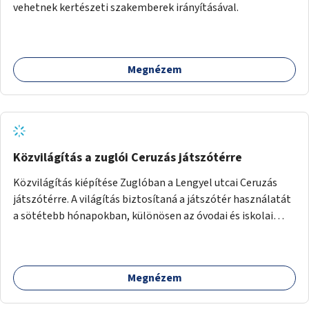
vehetnek kertészeti szakemberek irányításával.
Megnézem
Közvilágítás a zuglói Ceruzás játszótérre
Közvilágítás kiépítése Zuglóban a Lengyel utcai Ceruzás
játszótérre. A világítás biztosítaná a játszótér használatát
a sötétebb hónapokban, különösen az óvodai és iskolai
foglalkozások utáni időszakban.
Megnézem