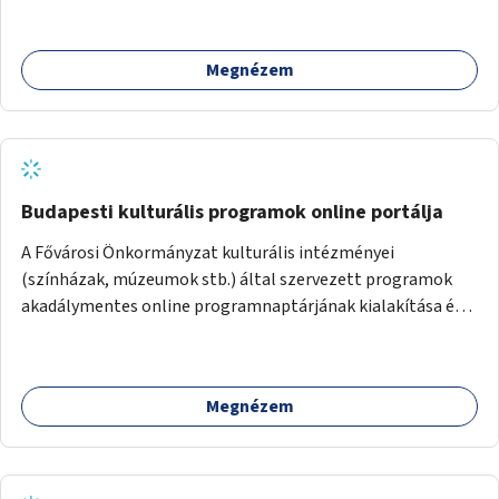
népszerűsítésével mindenki számára nagy élményt
nyújthat.
Megnézem
Budapesti kulturális programok online portálja
A Fővárosi Önkormányzat kulturális intézményei
(színházak, múzeumok stb.) által szervezett programok
akadálymentes online programnaptárjának kialakítása és
működtetése. Átfogó és naprakész tartalommal.
Megnézem