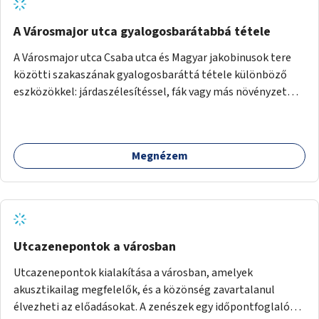
A Városmajor utca gyalogosbarátabbá tétele
A Városmajor utca Csaba utca és Magyar jakobinusok tere
közötti szakaszának gyalogosbaráttá tétele különböző
eszközökkel: járdaszélesítéssel, fák vagy más növényzet
telepítésével (ahol erre lehetőség van), figyelembe véve a
kerékpáros közlekedés biztonságát is.
Megnézem
Utcazenepontok a városban
Utcazenepontok kialakítása a városban, amelyek
akusztikailag megfelelők, és a közönség zavartalanul
élvezheti az előadásokat. A zenészek egy időpontfoglalón