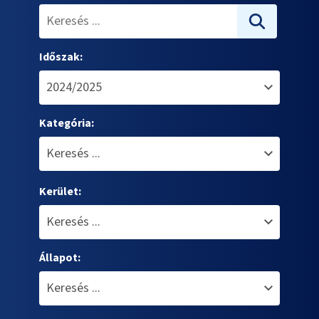
Időszak:
Kategória:
Kerület:
Állapot: