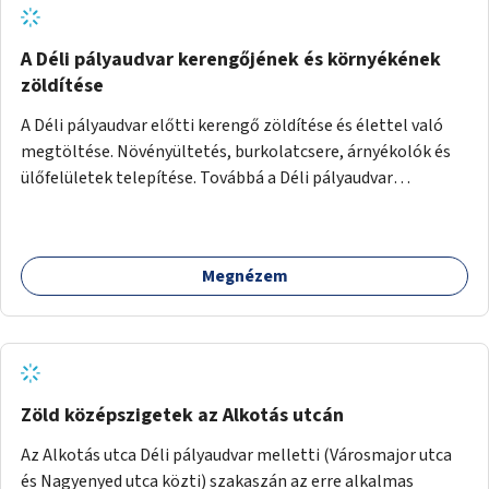
A Déli pályaudvar kerengőjének és környékének
zöldítése
A Déli pályaudvar előtti kerengő zöldítése és élettel való
megtöltése. Növényültetés, burkolatcsere, árnyékolók és
ülőfelületek telepítése. Továbbá a Déli pályaudvar
környezetének zöldítése, a kihasználatlan területek
zöldfelületekkel való gazdagítása.
Megnézem
Zöld középszigetek az Alkotás utcán
Az Alkotás utca Déli pályaudvar melletti (Városmajor utca
és Nagyenyed utca közti) szakaszán az erre alkalmas