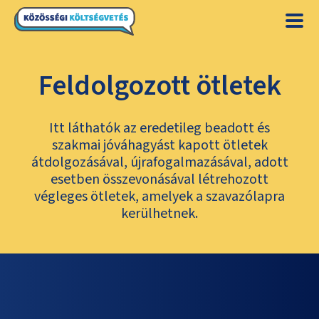
Feldolgozott ötletek
Itt láthatók az eredetileg beadott és
szakmai jóváhagyást kapott ötletek
átdolgozásával, újrafogalmazásával, adott
esetben összevonásával létrehozott
végleges ötletek, amelyek a szavazólapra
kerülhetnek.