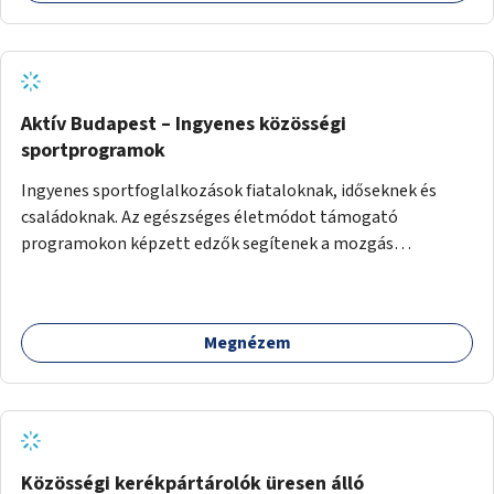
Aktív Budapest – Ingyenes közösségi
sportprogramok
Ingyenes sportfoglalkozások fiataloknak, időseknek és
családoknak. Az egészséges életmódot támogató
programokon képzett edzők segítenek a mozgás
örömének megtalálásában különféle mozgásformákon
keresztül (pl. jóga, vízi torna, aerobik, csikung).
Megnézem
Közösségi kerékpártárolók üresen álló