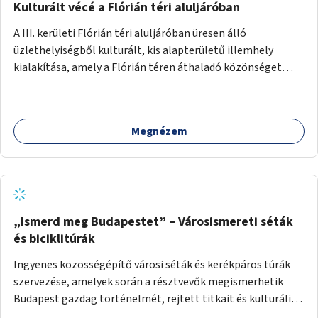
Kulturált vécé a Flórián téri aluljáróban
A III. kerületi Flórián téri aluljáróban üresen álló
üzlethelyiségből kulturált, kis alapterületű illemhely
kialakítása, amely a Flórián téren áthaladó közönséget
szolgálná ki.
Megnézem
„Ismerd meg Budapestet” – Városismereti séták
és biciklitúrák
Ingyenes közösségépítő városi séták és kerékpáros túrák
szervezése, amelyek során a résztvevők megismerhetik
Budapest gazdag történelmét, rejtett titkait és kulturális
értékeit. A város felfedezése összekötve a mozgás