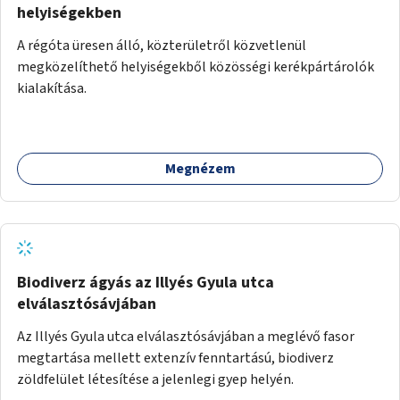
helyiségekben
A régóta üresen álló, közterületről közvetlenül
megközelíthető helyiségekből közösségi kerékpártárolók
kialakítása.
Megnézem
Biodiverz ágyás az Illyés Gyula utca
elválasztósávjában
Az Illyés Gyula utca elválasztósávjában a meglévő fasor
megtartása mellett extenzív fenntartású, biodiverz
zöldfelület létesítése a jelenlegi gyep helyén.