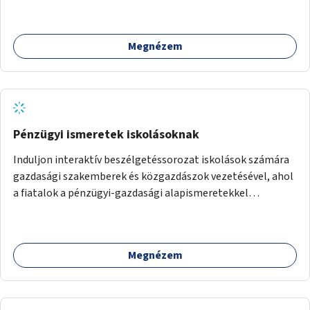
Megnézem
Pénzügyi ismeretek iskolásoknak
Induljon interaktív beszélgetéssorozat iskolások számára
gazdasági szakemberek és közgazdászok vezetésével, ahol
a fiatalok a pénzügyi-gazdasági alapismeretekkel
kapcsolatban tájékozódhatnak. A program többalkalmas
lenne, heti rendszerességgel tartanák iskolai csoportok
számára, önkormányzati intézményben vagy külső
Megnézem
helyszínen iskolai együttműködéssel. A szervezést az
Önkormányzat koordinálná, a tematikát a szakemberek
alakítanák ki, külön figyelmet fordítva a hátrányos helyzetű
gyerekek bevonására is. A program pilot jelleggel indulna,