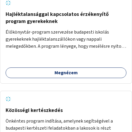
több korosztály számára.
Hajléktalansággal kapcsolatos érzékenyítő
program gyerekeknek
Élőkönyvtár-program szervezése budapesti iskolás
gyerekeknek hajléktalanszállókon vagy nappali
melegedőkben. A program lényege, hogy mesélésre nyitott
hajléktalan emberek a személyes történeteiket osztják
meg egy biztonságos, nyugodt környezetben. A diákok
szabadon választhatnak, hogy kihez szeretnének odamenni
Megnézem
beszélgetni, kérdéseket feltenni – ezáltal közvetlen
kapcsolat alakulhat ki.
Közösségi kertészkedés
Önkéntes program indítása, amelynek segítségével a
budapesti kertészeti feladatokban a lakosok is részt