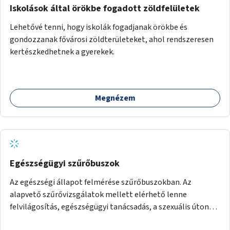
Iskolások által örökbe fogadott zöldfelületek
Lehetővé tenni, hogy iskolák fogadjanak örökbe és
gondozzanak fővárosi zöldterületeket, ahol rendszeresen
kertészkedhetnek a gyerekek.
Megnézem
Egészségügyi szűrőbuszok
Az egészségi állapot felmérése szűrőbuszokban. Az
alapvető szűrővizsgálatok mellett elérhető lenne
felvilágosítás, egészségügyi tanácsadás, a szexuális úton
terjedő betegségek szűrése és a szenvedélybetegek