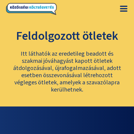
Feldolgozott ötletek
Itt láthatók az eredetileg beadott és
szakmai jóváhagyást kapott ötletek
átdolgozásával, újrafogalmazásával, adott
esetben összevonásával létrehozott
végleges ötletek, amelyek a szavazólapra
kerülhetnek.