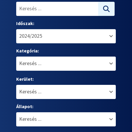
Időszak:
Kategória:
Kerület:
Állapot: