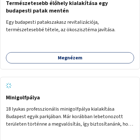
Természetesebb élőhely kialakítása egy
budapesti patak mentén
Egy budapesti patakszakasz revitalizációja,
természetesebbé tétele, az ökoszisztéma javítása.
Megnézem
Minigolfpálya
18 lyukas professzionális minigolfpálya kialakítása
Budapest egyik parkjában. Már korábban lebetonozott
területen történne a megvalósítás, így biztosítanánk, hogy
ne vesszen el további zöldfelület.