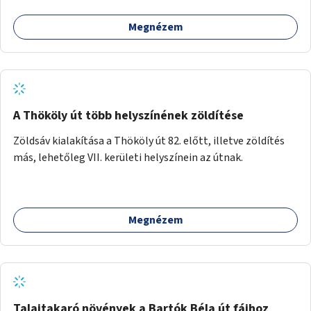
Megnézem
A Thököly út több helyszínének zöldítése
Zöldsáv kialakítása a Thököly út 82. előtt, illetve zöldítés
más, lehetőleg VII. kerületi helyszínein az útnak.
Megnézem
Talajtakaró növények a Bartók Béla út fáihoz