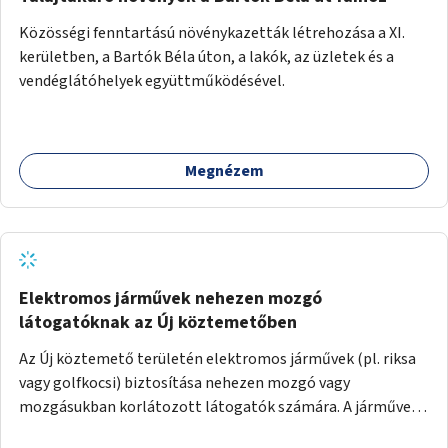
Közösségi fenntartású növénykazetták létrehozása a XI.
kerületben, a Bartók Béla úton, a lakók, az üzletek és a
vendéglátóhelyek együttműködésével.
Megnézem
Elektromos járművek nehezen mozgó
látogatóknak az Új köztemetőben
Az Új köztemető területén elektromos járművek (pl. riksa
vagy golfkocsi) biztosítása nehezen mozgó vagy
mozgásukban korlátozott látogatók számára. A járművek
a temetőkapu és a megadott sírhely között közlekednének.