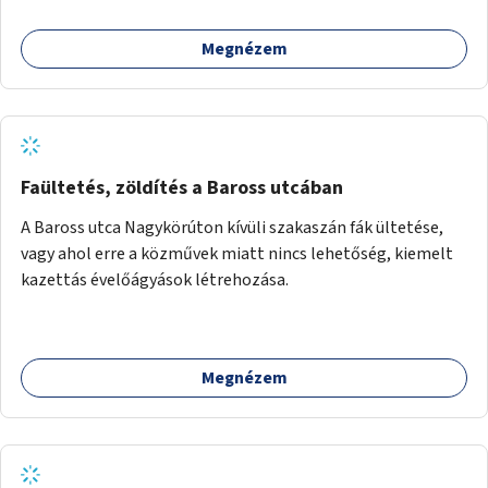
támogatása.
Megnézem
Faültetés, zöldítés a Baross utcában
A Baross utca Nagykörúton kívüli szakaszán fák ültetése,
vagy ahol erre a közművek miatt nincs lehetőség, kiemelt
kazettás évelőágyások létrehozása.
Megnézem