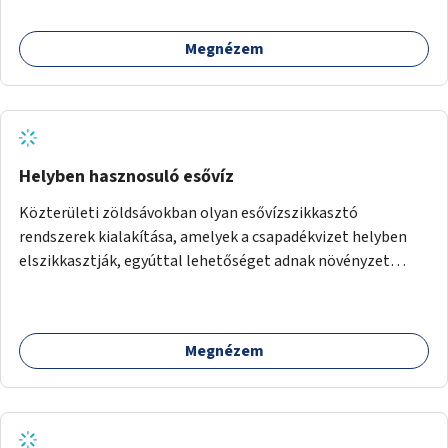
Megnézem
Helyben hasznosuló esővíz
Közterületi zöldsávokban olyan esővízszikkasztó
rendszerek kialakítása, amelyek a csapadékvizet helyben
elszikkasztják, egyúttal lehetőséget adnak növényzet
telepítésére is.
Megnézem