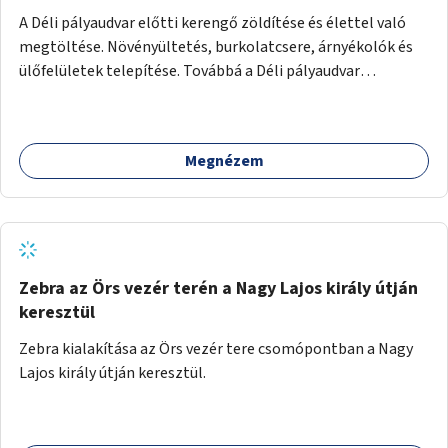
A Déli pályaudvar előtti kerengő zöldítése és élettel való
megtöltése. Növényültetés, burkolatcsere, árnyékolók és
ülőfelületek telepítése. Továbbá a Déli pályaudvar
környezetének zöldítése, a kihasználatlan területek
zöldfelületekkel való gazdagítása.
Megnézem
Zebra az Örs vezér terén a Nagy Lajos király útján
keresztül
Zebra kialakítása az Örs vezér tere csomópontban a Nagy
Lajos király útján keresztül.