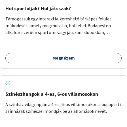
Hol sportoljak? Hol játsszak?
Támogassuk egy interaktív, kereshető térképes felület
működését, amely megmutatja, hol lehet Budapesten
alkalomszerűen sportolni vagy játszani klubokban,
közösségi terekben vagy nyilvános pályákon. A felhasználó
például könnyen megtudhatja, hol tud a környékén jógázni,
bridzsezni, biliárdozni vagy társasjátékozni, és azt is, hogy
Megnézem
ezek mikor érhetők el. A projekt célja, hogy átláthatóvá és
könnyen elérhetővé tegye a város közösségi sport- és
játéklehetőségeit bárki számára, egy már meglévő,
fejlesztett megoldás fenntartásán keresztül.
Színészhangok a 4-es, 6-os villamosokon
A színház világnapján a 4-es, 6-os villamosokon a budapesti
színházak színészei mondják be az állomások nevét.