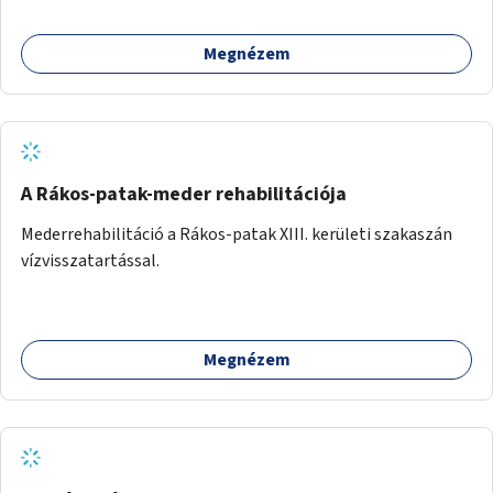
ahogyan az más közösségi tereken is bevett gyakorlat.
Megnézem
A Rákos-patak-meder rehabilitációja
Mederrehabilitáció a Rákos-patak XIII. kerületi szakaszán
vízvisszatartással.
Megnézem