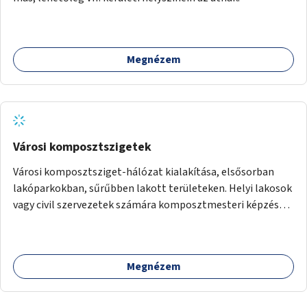
Megnézem
Városi komposztszigetek
Városi komposztsziget-hálózat kialakítása, elsősorban
lakóparkokban, sűrűbben lakott területeken. Helyi lakosok
vagy civil szervezetek számára komposztmesteri képzés
biztosítása, ami lehetővé teszi a komposztszigetek
helyben történő hosszú távú fenntartását.
Megnézem