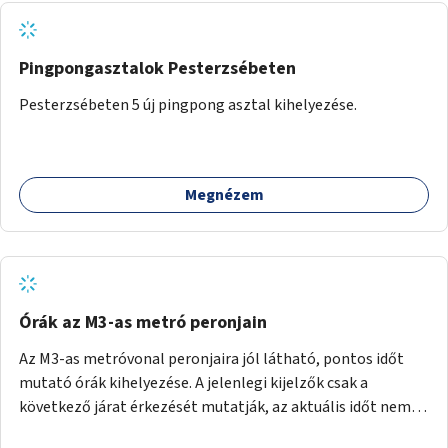
Pingpongasztalok Pesterzsébeten
Pesterzsébeten 5 új pingpong asztal kihelyezése.
Megnézem
Órák az M3-as metró peronjain
Az M3-as metróvonal peronjaira jól látható, pontos időt
mutató órák kihelyezése. A jelenlegi kijelzők csak a
következő járat érkezését mutatják, az aktuális időt nem.
Az órák a peronokon várakozók tájékozódását segítenék,