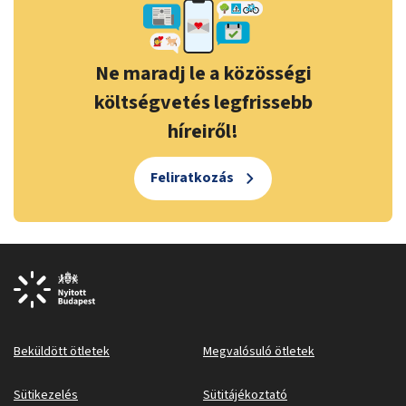
Ne maradj le a közösségi
költségvetés legfrissebb
híreiről!
Feliratkozás
Beküldött ötletek
Megvalósuló ötletek
Sütikezelés
Sütitájékoztató