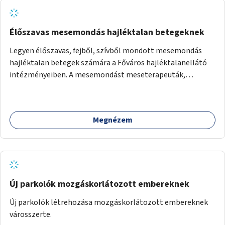
Élőszavas mesemondás hajléktalan betegeknek
Legyen élőszavas, fejből, szívből mondott mesemondás
hajléktalan betegek számára a Főváros hajléktalanellátó
intézményeiben. A mesemondást meseterapeuták,
művészetterapeuták, mesemondó végzettségű emberek
végeznék.
Megnézem
Új parkolók mozgáskorlátozott embereknek
Új parkolók létrehozása mozgáskorlátozott embereknek
városszerte.