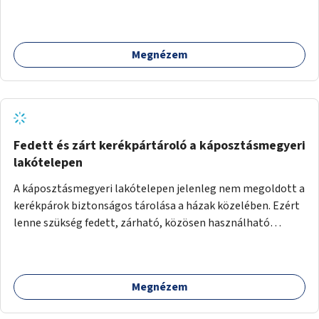
madáretetőket is.
Megnézem
Fedett és zárt kerékpártároló a káposztásmegyeri
lakótelepen
A káposztásmegyeri lakótelepen jelenleg nem megoldott a
kerékpárok biztonságos tárolása a házak közelében. Ezért
lenne szükség fedett, zárható, közösen használható
kerékpártárolók kialakítására, amelyek védelmet nyújtanak
az időjárás viszontagságaival szemben.
Megnézem