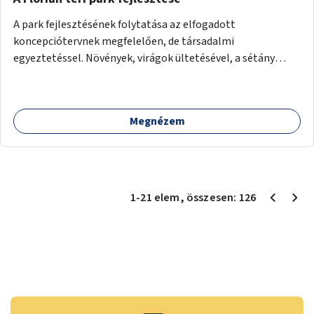
A park fejlesztésének folytatása az elfogadott
koncepciótervnek megfelelően, de társadalmi
egyeztetéssel. Növények, virágok ültetésével, a sétány
felújításával, természetes burkolatú futókör
létrehozásával sokat javulhatna a park minősége.
Megnézem
1
-
21
elem
, összesen:
126