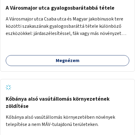
A Városmajor utca gyalogosbarátabbá tétele
A Városmajor utca Csaba utca és Magyar jakobinusok tere
közötti szakaszának gyalogosbaráttá tétele különböző
eszközökkel: járdaszélesítéssel, fák vagy más növényzet
telepítésével (ahol erre lehetőség van), figyelembe véve a
kerékpáros közlekedés biztonságát is.
Megnézem
Kőbánya alsó vasútállomás környezetének
zöldítése
Kőbánya alsó vasútállomás környezetében növények
telepítése a nem MÁV-tulajdonú területeken.