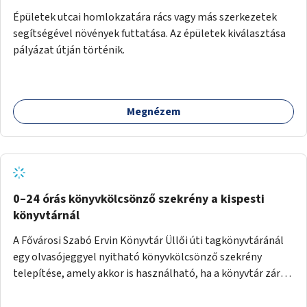
Épületek utcai homlokzatára rács vagy más szerkezetek
segítségével növények futtatása. Az épületek kiválasztása
pályázat útján történik.
Megnézem
0–24 órás könyvkölcsönző szekrény a kispesti
könyvtárnál
A Fővárosi Szabó Ervin Könyvtár Üllői úti tagkönyvtáránál
egy olvasójeggyel nyitható könyvkölcsönző szekrény
telepítése, amely akkor is használható, ha a könyvtár zárva
van.