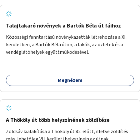
Talajtakaró növények a Bartók Béla út fáihoz
Közösségi fenntartású növénykazetták létrehozása a XI.
kerületben, a Bartók Béla úton, a lakók, az üzletek és a
vendéglátóhelyek együttműködésével.
Megnézem
A Thököly út több helyszínének zöldítése
Zöldsáv kialakítása a Thököly út 82. előtt, illetve zöldítés
más, lehetőleg VII. kerületi helyszínein az útnak.