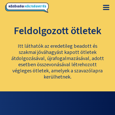
Feldolgozott ötletek
Itt láthatók az eredetileg beadott és
szakmai jóváhagyást kapott ötletek
átdolgozásával, újrafogalmazásával, adott
esetben összevonásával létrehozott
végleges ötletek, amelyek a szavazólapra
kerülhetnek.