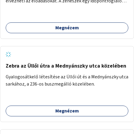
élvezheti az előadásokat. A zenészek egy időpontfoglalón
jelentkezhetnek be fellépni.
Megnézem
Zebra az Üllői útra a Mednyánszky utca közelében
Gyalogosátkelő létesítése az Üllői út és a Mednyánszky utca
sarkához, a 236-os buszmegálló közelében.
Megnézem