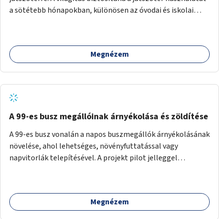
a sötétebb hónapokban, különösen az óvodai és iskolai
foglalkozások utáni időszakban.
Megnézem
A 99-es busz megállóinak árnyékolása és zöldítése
A 99-es busz vonalán a napos buszmegállók árnyékolásának
növelése, ahol lehetséges, növényfuttatással vagy
napvitorlák telepítésével. A projekt pilot jelleggel
valósulna meg, a helyszíni adottságok figyelembevételével.
Megnézem