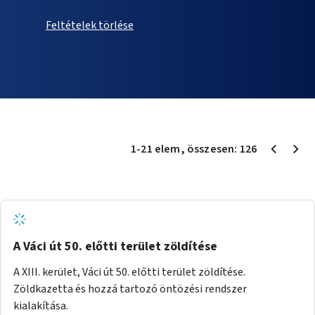
Feltételek törlése
1
-
21
elem
, összesen:
126
A Váci út 50. előtti terület zöldítése
A XIII. kerület, Váci út 50. előtti terület zöldítése.
Zöldkazetta és hozzá tartozó öntözési rendszer
kialakítása.