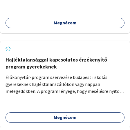
Megnézem
Hajléktalansággal kapcsolatos érzékenyítő
program gyerekeknek
Élőkönyvtár-program szervezése budapesti iskolás
gyerekeknek hajléktalanszállókon vagy nappali
melegedőkben. A program lényege, hogy mesélésre nyitott
hajléktalan emberek a személyes történeteiket osztják
meg egy biztonságos, nyugodt környezetben. A diákok
szabadon választhatnak, hogy kihez szeretnének odamenni
Megnézem
beszélgetni, kérdéseket feltenni – ezáltal közvetlen
kapcsolat alakulhat ki.