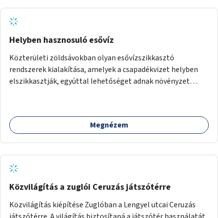
Helyben hasznosuló esővíz
Közterületi zöldsávokban olyan esővízszikkasztó
rendszerek kialakítása, amelyek a csapadékvizet helyben
elszikkasztják, egyúttal lehetőséget adnak növényzet
telepítésére is.
Megnézem
Közvilágítás a zuglói Ceruzás játszótérre
Közvilágítás kiépítése Zuglóban a Lengyel utcai Ceruzás
játszótérre. A világítás biztosítaná a játszótér használatát