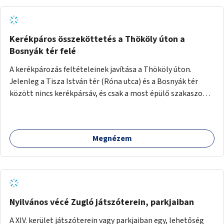
Kerékpáros összeköttetés a Thököly úton a
Bosnyák tér felé
A kerékpározás feltételeinek javítása a Thököly úton.
Jelenleg a Tisza István tér (Róna utca) és a Bosnyák tér
között nincs kerékpársáv, és csak a most épülő szakaszon
folytatódik a Bosnyák tér után.
Megnézem
Nyilvános vécé Zugló játszóterein, parkjaiban
A XIV. kerület játszóterein vagy parkjaiban egy, lehetőség