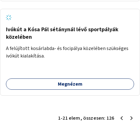
Ivókút a Kósa Pál sétánynál lévő sportpályák
közelében
A felújított kosárlabda- és focipálya közelében szükséges
ivókút kialakítása.
Megnézem
1
-
21
elem
, összesen:
126