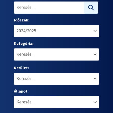
Időszak:
Kategória:
Kerület:
Állapot: