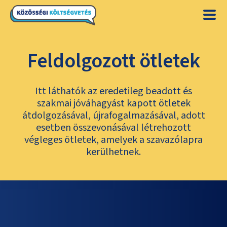
Feldolgozott ötletek
Itt láthatók az eredetileg beadott és
szakmai jóváhagyást kapott ötletek
átdolgozásával, újrafogalmazásával, adott
esetben összevonásával létrehozott
végleges ötletek, amelyek a szavazólapra
kerülhetnek.