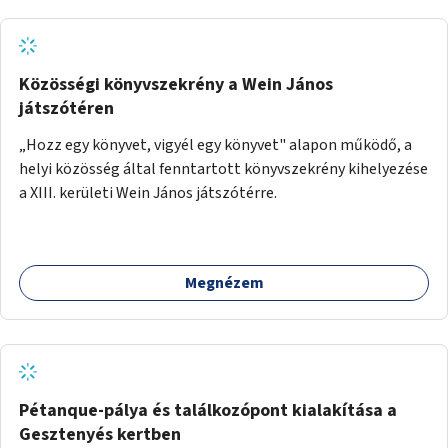
Közösségi könyvszekrény a Wein János
játszótéren
„Hozz egy könyvet, vigyél egy könyvet" alapon működő, a
helyi közösség által fenntartott könyvszekrény kihelyezése
a XIII. kerületi Wein János játszótérre.
Megnézem
Pétanque-pálya és találkozópont kialakítása a
Gesztenyés kertben