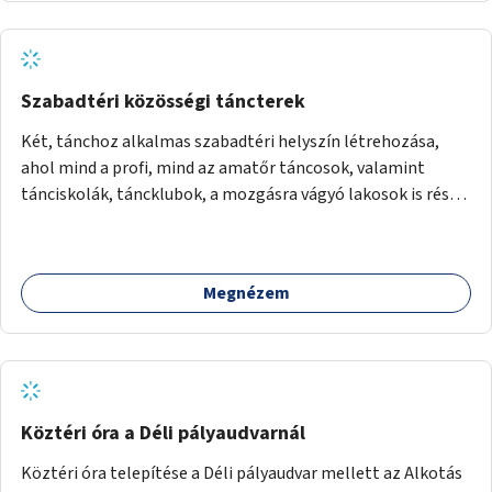
Szabadtéri közösségi táncterek
Két, tánchoz alkalmas szabadtéri helyszín létrehozása,
ahol mind a profi, mind az amatőr táncosok, valamint
tánciskolák, táncklubok, a mozgásra vágyó lakosok is részt
vehetnek közösségi eseményeken.
Megnézem
Köztéri óra a Déli pályaudvarnál
Köztéri óra telepítése a Déli pályaudvar mellett az Alkotás