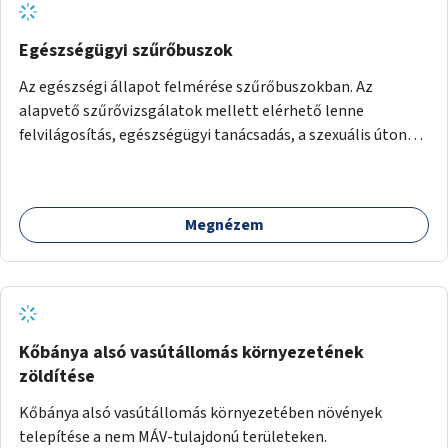
Egészségügyi szűrőbuszok
Az egészségi állapot felmérése szűrőbuszokban. Az
alapvető szűrővizsgálatok mellett elérhető lenne
felvilágosítás, egészségügyi tanácsadás, a szexuális úton
terjedő betegségek szűrése és a szenvedélybetegek
támogatása.
Megnézem
Kőbánya alsó vasútállomás környezetének
zöldítése
Kőbánya alsó vasútállomás környezetében növények
telepítése a nem MÁV-tulajdonú területeken.