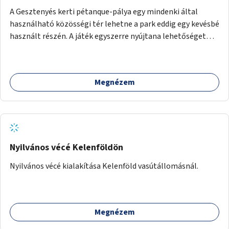
A Gesztenyés kerti pétanque-pálya egy mindenki által
használható közösségi tér lehetne a park eddig egy kevésbé
használt részén. A játék egyszerre nyújtana lehetőséget
kikapcsolódásra, társasági élményre és sportolásra –
generációkon átívelően, akár mozgásukban korlátozott,
autizmussal vagy demenciával élő emberek számára is.
Megnézem
Nyilvános vécé Kelenföldön
Nyilvános vécé kialakítása Kelenföld vasútállomásnál.
Megnézem