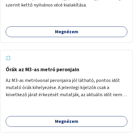
szerint kettő nyilvános vécé kialakítása.
Megnézem
Órák az M3-as metró peronjain
Az M3-as metróvonal peronjaira jól látható, pontos időt
mutató órák kihelyezése. A jelenlegi kijelzők csak a
következő járat érkezését mutatják, az aktuális időt nem.
Az órák a peronokon várakozók tájékozódását segítenék,
ahogyan az más közösségi tereken is bevett gyakorlat.
Megnézem