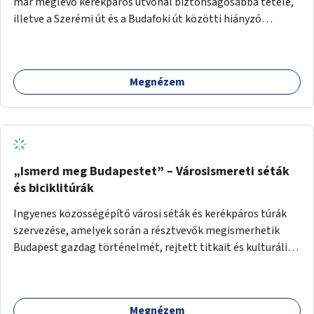
már meglévő kerékpáros útvonal biztonságosabbá tétele,
illetve a Szerémi út és a Budafoki út közötti hiányzó
szakasz kiépítése. Ezáltal gyerek- és családbarát
kerékpáros útvonal alakítható ki, amely többek között
iskolákhoz, kulturális intézményekhez és a Kopaszi-gáthoz
Megnézem
biztosítana elérést.
„Ismerd meg Budapestet” – Városismereti séták
és biciklitúrák
Ingyenes közösségépítő városi séták és kerékpáros túrák
szervezése, amelyek során a résztvevők megismerhetik
Budapest gazdag történelmét, rejtett titkait és kulturális
értékeit. A város felfedezése összekötve a mozgás
népszerűsítésével mindenki számára nagy élményt
nyújthat.
Megnézem