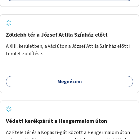
akadálymentesítés). Az útvonalak kijelölése és
koncepcióterv-szintű összekötése támogatná a
zöldutakon való közlekedést.
Zöldebb tér a József Attila Színház előtt
A XIII. kerületben, a Váci úton a József Attila Színház előtti
terület zöldítése.
Megnézem
Védett kerékpárút a Hengermalom úton
Az Etele tér és a Kopaszi-gát között a Hengermalom úton