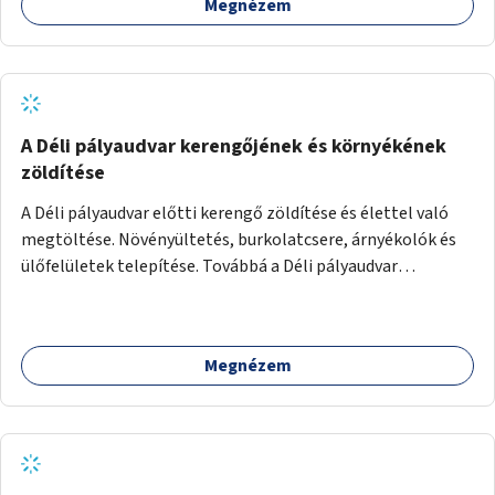
Megnézem
A Déli pályaudvar kerengőjének és környékének
zöldítése
A Déli pályaudvar előtti kerengő zöldítése és élettel való
megtöltése. Növényültetés, burkolatcsere, árnyékolók és
ülőfelületek telepítése. Továbbá a Déli pályaudvar
környezetének zöldítése, a kihasználatlan területek
zöldfelületekkel való gazdagítása.
Megnézem