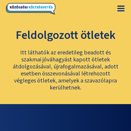
Feldolgozott ötletek
Itt láthatók az eredetileg beadott és
szakmai jóváhagyást kapott ötletek
átdolgozásával, újrafogalmazásával, adott
esetben összevonásával létrehozott
végleges ötletek, amelyek a szavazólapra
kerülhetnek.