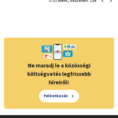
1
-
21
elem
, összesen:
126
Ne maradj le a közösségi
költségvetés legfrissebb
híreiről!
Feliratkozás