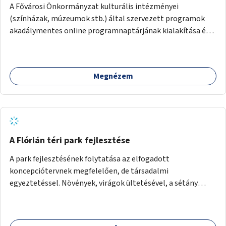
A Fővárosi Önkormányzat kulturális intézményei
(színházak, múzeumok stb.) által szervezett programok
akadálymentes online programnaptárjának kialakítása és
működtetése. Átfogó és naprakész tartalommal.
Megnézem
A Flórián téri park fejlesztése
A park fejlesztésének folytatása az elfogadott
koncepciótervnek megfelelően, de társadalmi
egyeztetéssel. Növények, virágok ültetésével, a sétány
felújításával, természetes burkolatú futókör
létrehozásával sokat javulhatna a park minősége.