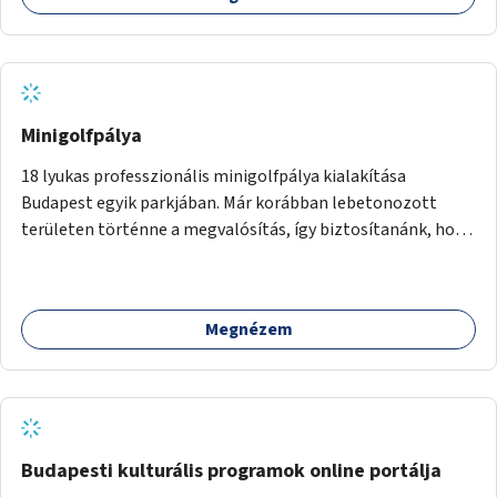
Minigolfpálya
18 lyukas professzionális minigolfpálya kialakítása
Budapest egyik parkjában. Már korábban lebetonozott
területen történne a megvalósítás, így biztosítanánk, hogy
ne vesszen el további zöldfelület.
Megnézem
Budapesti kulturális programok online portálja