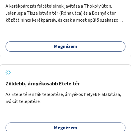
A kerékpározás feltételeinek javítása a Thököly úton.
Jelenleg a Tisza István tér (Róna utca) és a Bosnyák tér
között nincs kerékpársáv, és csak a most épülő szakaszon
folytatódik a Bosnyák tér után.
Megnézem
Zöldebb, árnyékosabb Etele tér
Az Etele téren fák telepítése, árnyékos helyek kialakítása,
ivókút telepítése.
Megnézem