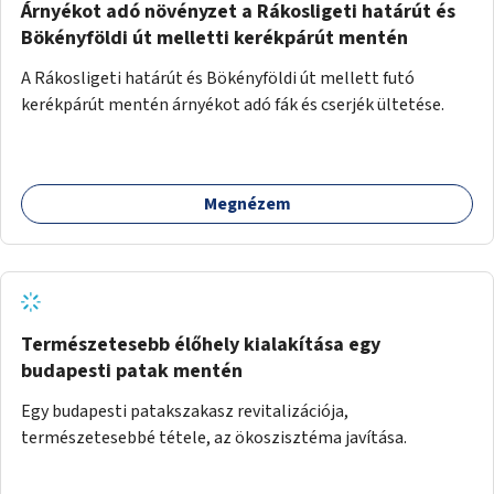
Árnyékot adó növényzet a Rákosligeti határút és
Bökényföldi út melletti kerékpárút mentén
A Rákosligeti határút és Bökényföldi út mellett futó
kerékpárút mentén árnyékot adó fák és cserjék ültetése.
Megnézem
Természetesebb élőhely kialakítása egy
budapesti patak mentén
Egy budapesti patakszakasz revitalizációja,
természetesebbé tétele, az ökoszisztéma javítása.