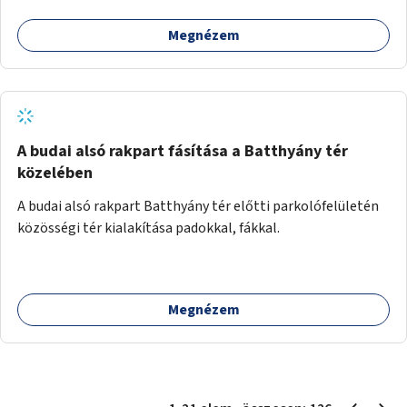
Megnézem
A budai alsó rakpart fásítása a Batthyány tér
közelében
A budai alsó rakpart Batthyány tér előtti parkolófelületén
közösségi tér kialakítása padokkal, fákkal.
Megnézem