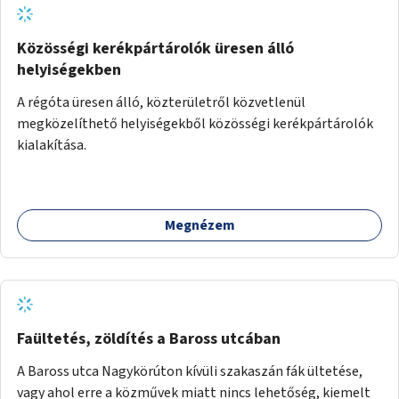
Közösségi kerékpártárolók üresen álló
helyiségekben
A régóta üresen álló, közterületről közvetlenül
megközelíthető helyiségekből közösségi kerékpártárolók
kialakítása.
Megnézem
Faültetés, zöldítés a Baross utcában
A Baross utca Nagykörúton kívüli szakaszán fák ültetése,
vagy ahol erre a közművek miatt nincs lehetőség, kiemelt