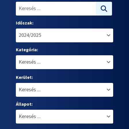
Időszak:
Kategória:
Kerület:
Állapot: