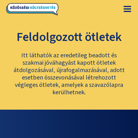
Feldolgozott ötletek
Itt láthatók az eredetileg beadott és
szakmai jóváhagyást kapott ötletek
átdolgozásával, újrafogalmazásával, adott
esetben összevonásával létrehozott
végleges ötletek, amelyek a szavazólapra
kerülhetnek.