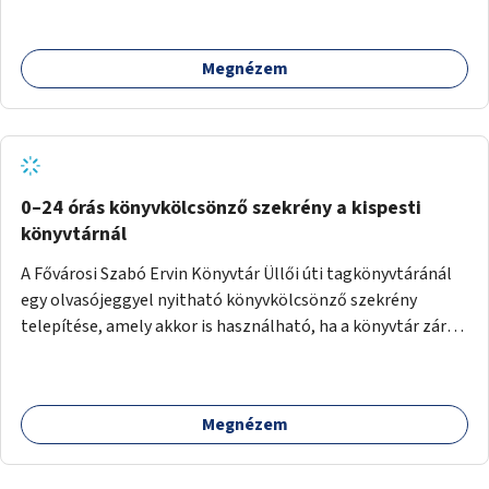
megfelelő helyet.
Megnézem
0–24 órás könyvkölcsönző szekrény a kispesti
könyvtárnál
A Fővárosi Szabó Ervin Könyvtár Üllői úti tagkönyvtáránál
egy olvasójeggyel nyitható könyvkölcsönző szekrény
telepítése, amely akkor is használható, ha a könyvtár zárva
van.
Megnézem