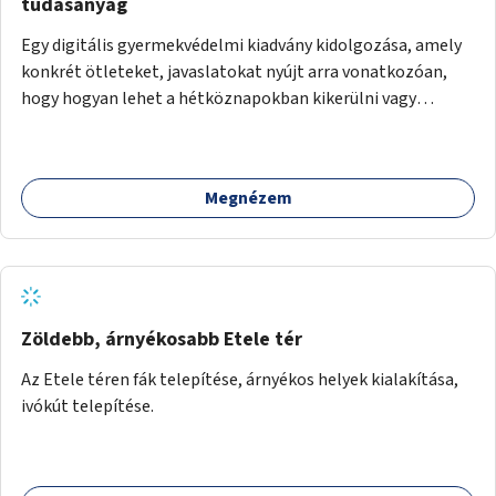
tudásanyag
Egy digitális gyermekvédelmi kiadvány kidolgozása, amely
konkrét ötleteket, javaslatokat nyújt arra vonatkozóan,
hogy hogyan lehet a hétköznapokban kikerülni vagy
helyettesíteni a kisgyerekek okoseszköz-használatát.
Megnézem
Zöldebb, árnyékosabb Etele tér
Az Etele téren fák telepítése, árnyékos helyek kialakítása,
ivókút telepítése.