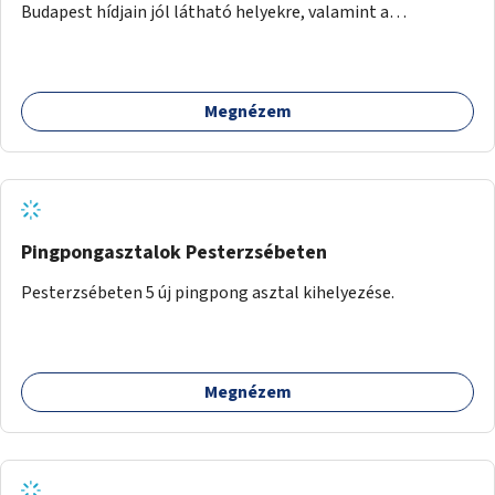
Budapest hídjain jól látható helyekre, valamint a
lelkisegély-vonalakat fenntartó szervezetek támogatása,
hogy legyen kapacitásuk a növekvő számú hívások
fogadására.
Megnézem
Pingpongasztalok Pesterzsébeten
Pesterzsébeten 5 új pingpong asztal kihelyezése.
Megnézem