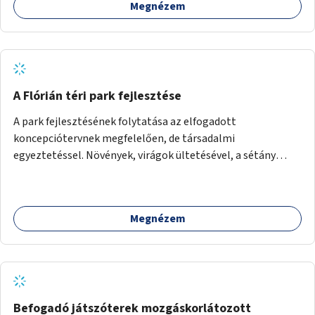
Megnézem
A Flórián téri park fejlesztése
A park fejlesztésének folytatása az elfogadott
koncepciótervnek megfelelően, de társadalmi
egyeztetéssel. Növények, virágok ültetésével, a sétány
felújításával, természetes burkolatú futókör
létrehozásával sokat javulhatna a park minősége.
Megnézem
Befogadó játszóterek mozgáskorlátozott