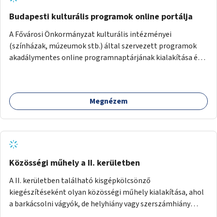
Budapesti kulturális programok online portálja
A Fővárosi Önkormányzat kulturális intézményei
(színházak, múzeumok stb.) által szervezett programok
akadálymentes online programnaptárjának kialakítása és
működtetése. Átfogó és naprakész tartalommal.
Megnézem
Közösségi műhely a II. kerületben
A II. kerületben található kisgépkölcsönző
kiegészítéseként olyan közösségi műhely kialakítása, ahol
a barkácsolni vágyók, de helyhiány vagy szerszámhiány
miatt hátrányból indulók megtalálhatják a számukra