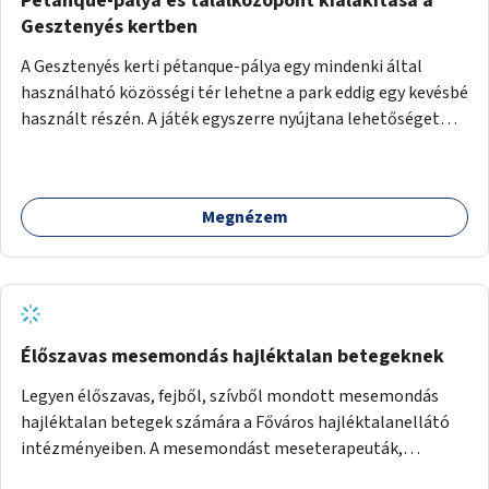
Pétanque-pálya és találkozópont kialakítása a
Gesztenyés kertben
A Gesztenyés kerti pétanque-pálya egy mindenki által
használható közösségi tér lehetne a park eddig egy kevésbé
használt részén. A játék egyszerre nyújtana lehetőséget
kikapcsolódásra, társasági élményre és sportolásra –
generációkon átívelően, akár mozgásukban korlátozott,
autizmussal vagy demenciával élő emberek számára is.
Megnézem
Élőszavas mesemondás hajléktalan betegeknek
Legyen élőszavas, fejből, szívből mondott mesemondás
hajléktalan betegek számára a Főváros hajléktalanellátó
intézményeiben. A mesemondást meseterapeuták,
művészetterapeuták, mesemondó végzettségű emberek