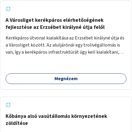
A Városliget kerékpáros elérhetőségének
fejlesztése az Erzsébet királyné útja felől
Kerékpáros útvonal kialakítása az Erzsébet királyné útja és
a Városliget között. Az aluljárónál egy trolivégállomás is
van, így a kerékpáros infrastruktúrát úgy kell kialakítani,
hogy biztonságosan lehessen biciklizni a troliforgalom
mellett is. Az útvonal átvezetésre kerülne a Hungária
körúton, majd a Városligetig folytatódna a Hermina utat
Megnézem
keresztezve.
Kőbánya alsó vasútállomás környezetének
zöldítése