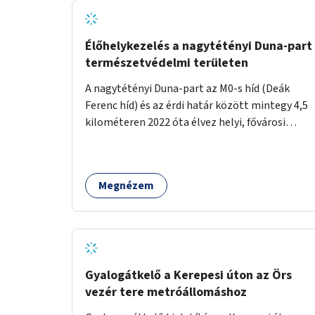
Élőhelykezelés a nagytétényi Duna-part
természetvédelmi területen
A nagytétényi Duna-part az M0-s híd (Deák
Ferenc híd) és az érdi határ között mintegy 4,5
kilométeren 2022 óta élvez helyi, fővárosi
védelmet. Ehhez kapcsolódóan javasoljuk a
terület élőhelykezelését, a tájidegen, invazív
fajok ritkítását, visszaszorítását.
Megnézem
Gyalogátkelő a Kerepesi úton az Örs
vezér tere metróállomáshoz