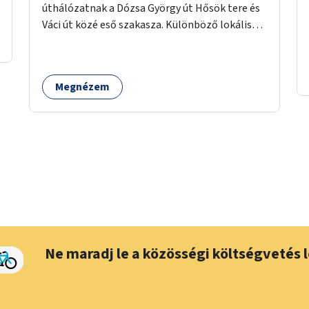
úthálózatnak a Dózsa György út Hősök tere és
Váci út közé eső szakasza. Különböző lokális
beavatkozásokkal érdemben javítható az
útszakaszon a kerékpáros közlekedés
biztonsága már azt megelőzően, hogy
Megnézem
többéves távlatban sor kerülne az út teljes
körű, komplex felújítására.
Ne maradj le a közösségi költségvetés l