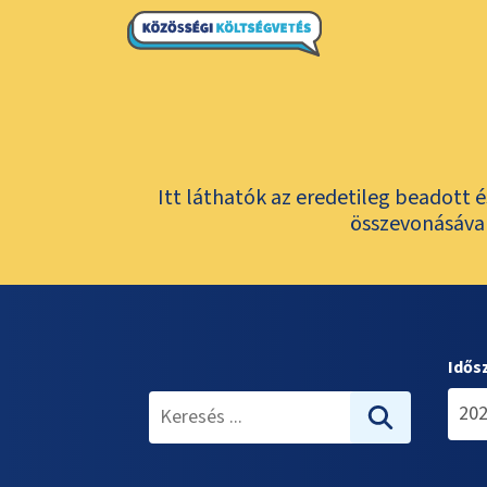
Itt láthatók az eredetileg beadott 
összevonásával
Idős