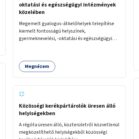
oktatási és egészségügyi intézmények
közelében
Megemelt gyalogos-átkelőhelyek telepítése
kiemelt fontosságú helyszínek,
gyermeknevelési, -oktatási és egészségügyi
intézmények közelében Budapest különböző
pontjain, 7–12 helyszínen.
Megnézem
Közösségi kerékpártárolók üresen álló
helyiségekben
A régóta üresen álló, közterületről közvetlenül
megközelíthető helyiségekből közösségi