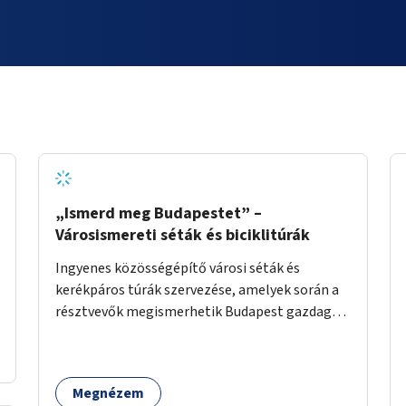
„Ismerd meg Budapestet” –
Városismereti séták és biciklitúrák
Ingyenes közösségépítő városi séták és
kerékpáros túrák szervezése, amelyek során a
résztvevők megismerhetik Budapest gazdag
történelmét, rejtett titkait és kulturális
értékeit. A város felfedezése összekötve a
mozgás népszerűsítésével mindenki számára
Megnézem
nagy élményt nyújthat.