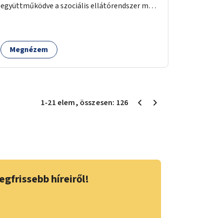
együttműködve a szociális ellátórendszer más
szereplőivel.
Megnézem
1
-
21
elem
, összesen:
126
egfrissebb híreiről!