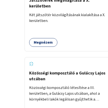
Játszóterek megvilágítása a X.
kerületben
Két játszótér közvilágításának kialakítása a X.
kerületben.
Megnézem
Közösségi komposztáló a Gulácsy Lajos
utcában
Közösségi komposztáló létesítése a III.
kerületben, a Gulácsy Lajos utcában, ahol a
környékbeli lakók legálisan gyűjthetik a
zöldhulladékot (pl. zöldség- vagy gyümölcshéj,