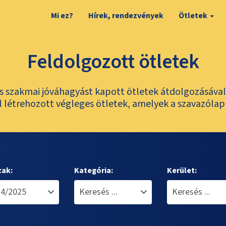
Mi ez?
Hírek, rendezvények
Ötletek
Feldolgozott ötletek
és szakmai jóváhagyást kapott ötletek átdolgozásáva
 létrehozott végleges ötletek, amelyek a szavazólap
zak:
Kategória:
Kerület: