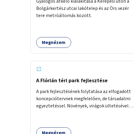
Gyalogos átkelő kialakítása a Kerepesi úton a
Bolgárkertész utcai lakótelep és az Örs vezér
tere metróállomás között.
Megnézem
A Flórián téri park fejlesztése
A park fejlesztésének folytatása az elfogadott
koncepciótervnek megfelelően, de társadalmi
egyeztetéssel. Növények, virágok ültetésével, a
sétány felújításával, természetes burkolatú
futókör létrehozásával sokat javulhatna a park
minősége.
Megnézem