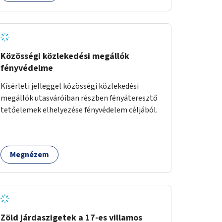
Közösségi közlekedési megállók
fényvédelme
Kísérleti jelleggel közösségi közlekedési
megállók utasváróiban részben fényáteresztő
tetőelemek elhelyezése fényvédelem céljából.
Megnézem
Zöld járdaszigetek a 17-es villamos