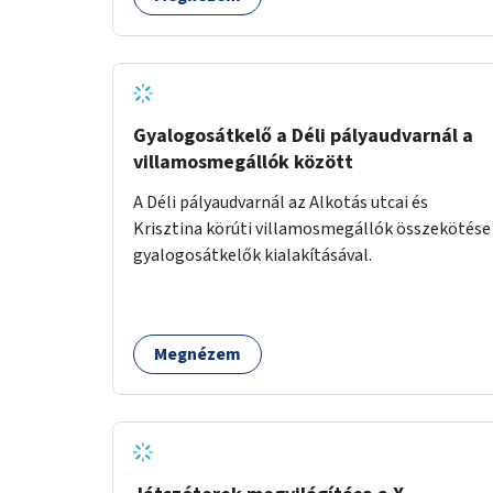
Gyalogosátkelő a Déli pályaudvarnál a
villamosmegállók között
A Déli pályaudvarnál az Alkotás utcai és
Krisztina körúti villamosmegállók összekötése
gyalogosátkelők kialakításával.
Megnézem