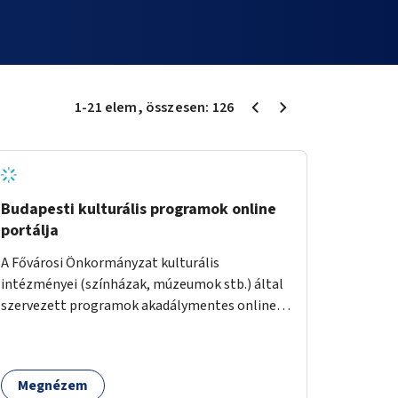
1
-
21
elem
, összesen:
126
Budapesti kulturális programok online
portálja
A Fővárosi Önkormányzat kulturális
intézményei (színházak, múzeumok stb.) által
szervezett programok akadálymentes online
programnaptárjának kialakítása és
működtetése. Átfogó és naprakész
tartalommal.
Megnézem