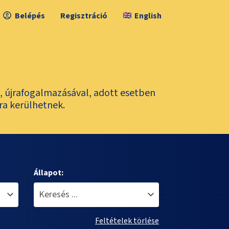
Belépés
Regisztráció
English
l, újrafogalmazásával, adott esetben
ra kerülhetnek.
Állapot:
Feltételek törlése