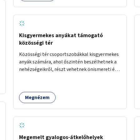
Kisgyermekes anyákat támogató
közösségi tér
Közösségi tér csoportszobákkal kisgyermekes
anyák számára, ahol őszintén beszélhetnek a
nehézségeikről, részt vehetnek önismereti és
regeneráló foglalkozásokon (pl. gyógytorna,
jóga, terápia), miközben a gyerekek
biztonságban játszhatnak.
Megnézem
Megemelt gyalogos-átkelőhelyek