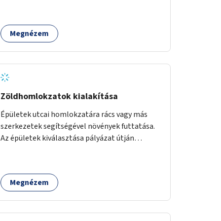
létesítése, amely az állítható hálónak
köszönhetően alkalmas röplabdára,
tollaslabdára, illetve lábteniszre is.
Megnézem
Zöldhomlokzatok kialakítása
Épületek utcai homlokzatára rács vagy más
szerkezetek segítségével növények futtatása.
Az épületek kiválasztása pályázat útján
történik.
Megnézem