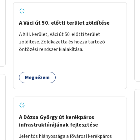
A Váci út 50. előtti terület zöldítése
A XIII. kerület, Váci út 50. előtti terület
zöldítése. Zöldkazetta és hozzá tartozó
öntözési rendszer kialakítása.
Megnézem
A Dózsa György út kerékpáros
infrastruktúrájának fejlesztése
Jelentős hiányossága a fővárosi kerékpáros