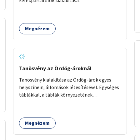
kerékpártárolók kialakítása.
Megnézem
Tanösvény az Ördög-ároknál
Tanösvény kialakítása az Ördög-árok egyes
helyszínein, állomások létesítésével. Egységes
táblákkal, a táblák környezetének
rendezésével. Online tanösvény-bemutató
felület kialakítása.
Megnézem