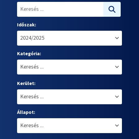
Időszak:
Kategória:
Kerület:
Állapot: