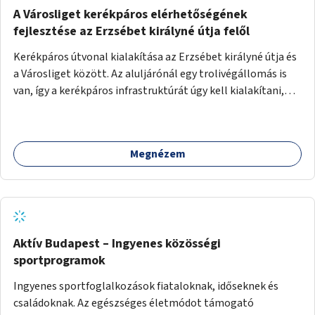
A Városliget kerékpáros elérhetőségének
fejlesztése az Erzsébet királyné útja felől
Kerékpáros útvonal kialakítása az Erzsébet királyné útja és
a Városliget között. Az aluljárónál egy trolivégállomás is
van, így a kerékpáros infrastruktúrát úgy kell kialakítani,
hogy biztonságosan lehessen biciklizni a troliforgalom
mellett is. Az útvonal átvezetésre kerülne a Hungária
körúton, majd a Városligetig folytatódna a Hermina utat
Megnézem
keresztezve.
Aktív Budapest – Ingyenes közösségi
sportprogramok
Ingyenes sportfoglalkozások fiataloknak, időseknek és
családoknak. Az egészséges életmódot támogató