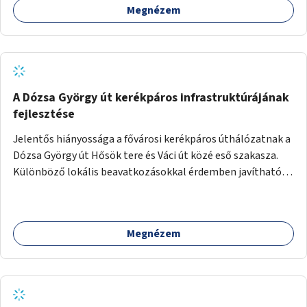
Megnézem
A Dózsa György út kerékpáros infrastruktúrájának
fejlesztése
Jelentős hiányossága a fővárosi kerékpáros úthálózatnak a
Dózsa György út Hősök tere és Váci út közé eső szakasza.
Különböző lokális beavatkozásokkal érdemben javítható
az útszakaszon a kerékpáros közlekedés biztonsága már
azt megelőzően, hogy többéves távlatban sor kerülne az út
teljes körű, komplex felújítására.
Megnézem