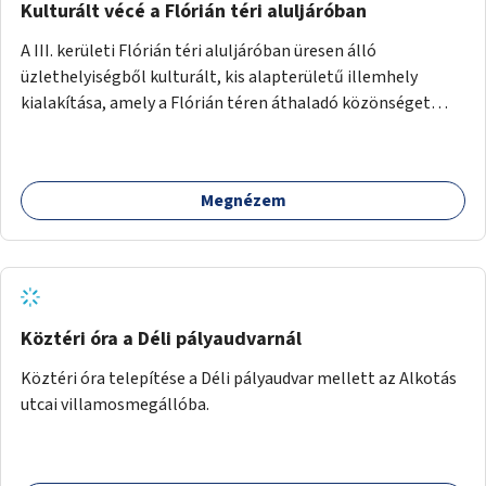
Kulturált vécé a Flórián téri aluljáróban
A III. kerületi Flórián téri aluljáróban üresen álló
üzlethelyiségből kulturált, kis alapterületű illemhely
kialakítása, amely a Flórián téren áthaladó közönséget
szolgálná ki.
Megnézem
Köztéri óra a Déli pályaudvarnál
Köztéri óra telepítése a Déli pályaudvar mellett az Alkotás
utcai villamosmegállóba.