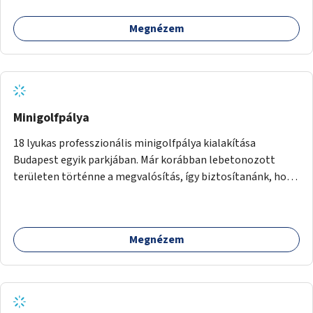
Megnézem
Minigolfpálya
18 lyukas professzionális minigolfpálya kialakítása
Budapest egyik parkjában. Már korábban lebetonozott
területen történne a megvalósítás, így biztosítanánk, hogy
ne vesszen el további zöldfelület.
Megnézem