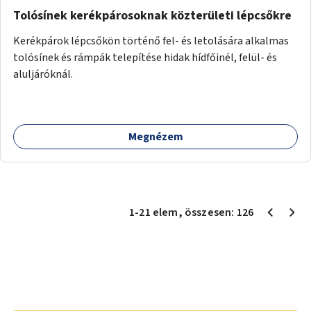
Tolósínek kerékpárosoknak közterületi lépcsőkre
Kerékpárok lépcsőkön történő fel- és letolására alkalmas
tolósínek és rámpák telepítése hidak hídfőinél, felül- és
aluljáróknál.
Megnézem
1
-
21
elem
, összesen:
126