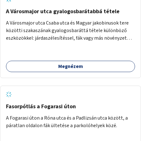
A Városmajor utca gyalogosbarátabbá tétele
A Városmajor utca Csaba utca és Magyar jakobinusok tere
közötti szakaszának gyalogosbaráttá tétele különböző
eszközökkel: járdaszélesítéssel, fák vagy más növényzet
telepítésével (ahol erre lehetőség van), figyelembe véve a
kerékpáros közlekedés biztonságát is.
Megnézem
Fasorpótlás a Fogarasi úton
A Fogarasi úton a Róna utca és a Padlizsán utca között, a
páratlan oldalon fák ültetése a parkolóhelyek közé.