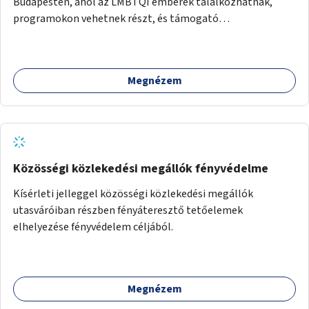
Budapesten, ahol az LMBTQI emberek találkozhatnak,
programokon vehetnek részt, és támogató
szolgáltatásokat érhetnek el. A központ helyet adhatna
csoportfoglalkozásoknak, kulturális eseményeknek és civil
szervezetek programjainak is. Az üzemeltető pályázat
Megnézem
útján lesz kiválasztva.
Közösségi közlekedési megállók fényvédelme
Kísérleti jelleggel közösségi közlekedési megállók
utasváróiban részben fényáteresztő tetőelemek
elhelyezése fényvédelem céljából.
Megnézem