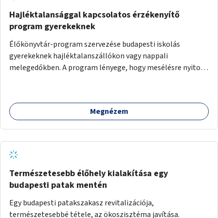
Hajléktalansággal kapcsolatos érzékenyítő
program gyerekeknek
Élőkönyvtár-program szervezése budapesti iskolás
gyerekeknek hajléktalanszállókon vagy nappali
melegedőkben. A program lényege, hogy mesélésre nyitott
hajléktalan emberek a személyes történeteiket osztják
meg egy biztonságos, nyugodt környezetben. A diákok
szabadon választhatnak, hogy kihez szeretnének odamenni
Megnézem
beszélgetni, kérdéseket feltenni – ezáltal közvetlen
kapcsolat alakulhat ki.
Természetesebb élőhely kialakítása egy
budapesti patak mentén
Egy budapesti patakszakasz revitalizációja,
természetesebbé tétele, az ökoszisztéma javítása.