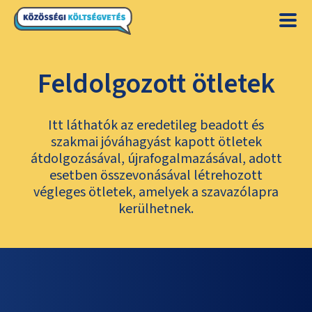
Feldolgozott ötletek
Itt láthatók az eredetileg beadott és
szakmai jóváhagyást kapott ötletek
átdolgozásával, újrafogalmazásával, adott
esetben összevonásával létrehozott
végleges ötletek, amelyek a szavazólapra
kerülhetnek.