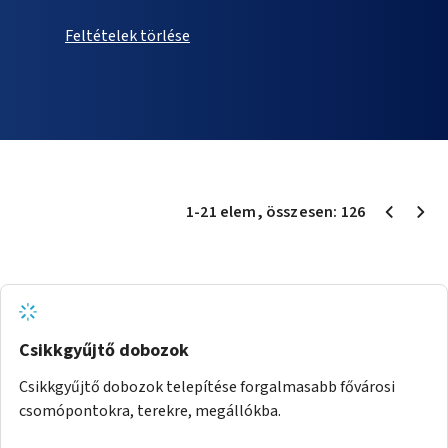
Feltételek törlése
1
-
21
elem
, összesen:
126
Csikkgyűjtő dobozok
Csikkgyűjtő dobozok telepítése forgalmasabb fővárosi
csomópontokra, terekre, megállókba.