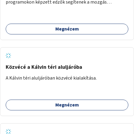
programokon képzett edzők segítenek a mozgás
örömének megtalálásában különféle mozgásformákon
keresztül (pl. jóga, vízi torna, aerobik, csikung).
Megnézem
Közvécé a Kálvin téri aluljáróba
A Kálvin téri aluljáróban közvécé kialakítása.
Megnézem