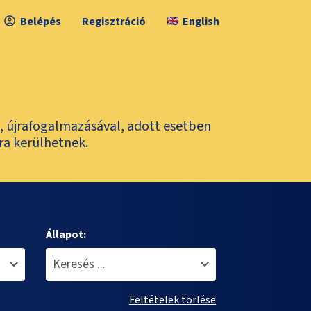
Belépés
Regisztráció
English
l, újrafogalmazásával, adott esetben
ra kerülhetnek.
Állapot:
Feltételek törlése