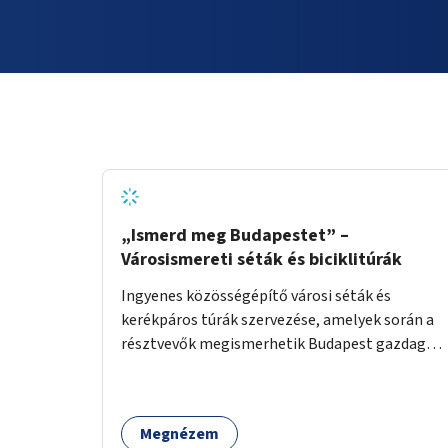
„Ismerd meg Budapestet” –
Városismereti séták és biciklitúrák
Ingyenes közösségépítő városi séták és
kerékpáros túrák szervezése, amelyek során a
résztvevők megismerhetik Budapest gazdag
történelmét, rejtett titkait és kulturális
értékeit. A város felfedezése összekötve a
mozgás népszerűsítésével mindenki számára
Megnézem
nagy élményt nyújthat.