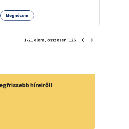
Megnézem
1
-
21
elem
, összesen:
126
egfrissebb híreiről!