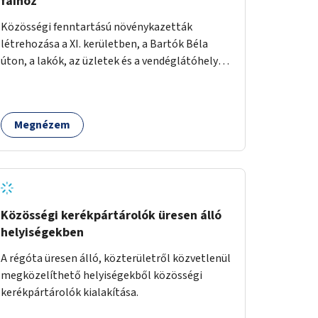
fáihoz
Közösségi fenntartású növénykazetták
létrehozása a XI. kerületben, a Bartók Béla
úton, a lakók, az üzletek és a vendéglátóhelyek
együttműködésével.
Megnézem
Közösségi kerékpártárolók üresen álló
helyiségekben
A régóta üresen álló, közterületről közvetlenül
megközelíthető helyiségekből közösségi
kerékpártárolók kialakítása.