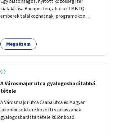
Egy biztonságos, nyitott közösségi tér
kialakítása Budapesten, ahol az LMBTQI
emberek találkozhatnak, programokon
vehetnek részt, és támogató szolgáltatásokat
érhetnek el. A központ helyet adhatna
csoportfoglalkozásoknak, kulturális
Megnézem
eseményeknek és civil szervezetek
programjainak is. Az üzemeltető pályázat útján
lesz kiválasztva.
A Városmajor utca gyalogosbarátabbá
tétele
A Városmajor utca Csaba utca és Magyar
jakobinusok tere közötti szakaszának
gyalogosbaráttá tétele különböző
eszközökkel: járdaszélesítéssel, fák vagy más
növényzet telepítésével (ahol erre lehetőség