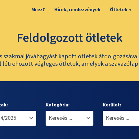
Mi ez?
Hírek, rendezvények
Ötletek
Feldolgozott ötletek
és szakmai jóváhagyást kapott ötletek átdolgozásáva
 létrehozott végleges ötletek, amelyek a szavazólap
zak:
Kategória:
Kerület: