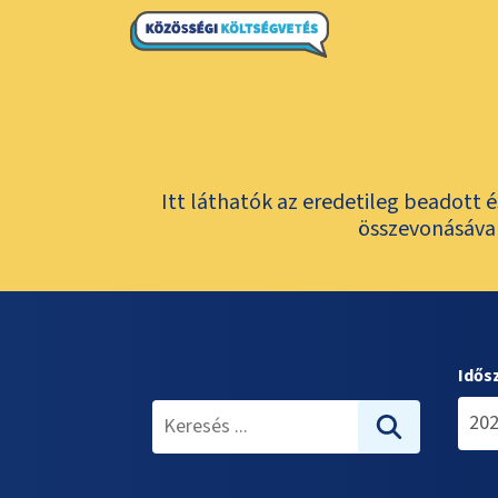
Itt láthatók az eredetileg beadott 
összevonásával
Idős