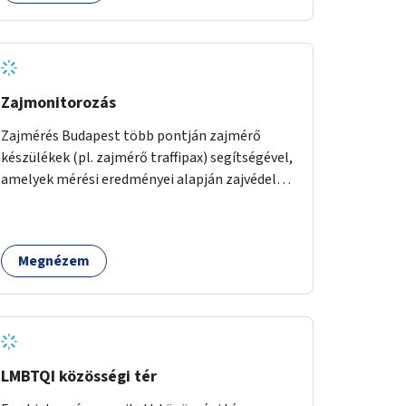
Zajmonitorozás
Zajmérés Budapest több pontján zajmérő
készülékek (pl. zajmérő traffipax) segítségével,
amelyek mérési eredményei alapján zajvédelmi
intézkedések hozhatók.
Megnézem
LMBTQI közösségi tér