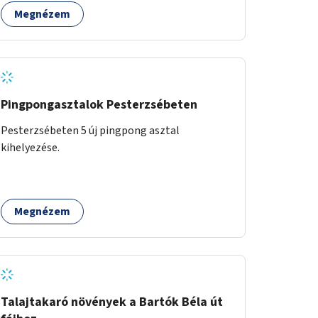
van), figyelembe véve a kerékpáros közlekedés
Megnézem
biztonságát is.
Pingpongasztalok Pesterzsébeten
Pesterzsébeten 5 új pingpong asztal
kihelyezése.
Megnézem
Talajtakaró növények a Bartók Béla út