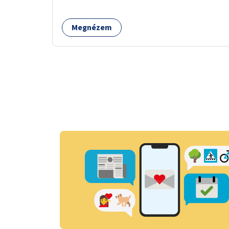
működtetése. Átfogó és naprakész
tartalommal.
Megnézem