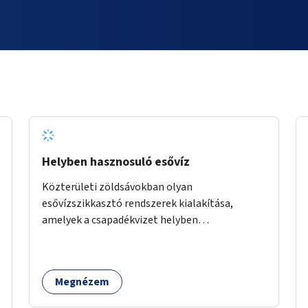
Helyben hasznosuló esővíz
Közterületi zöldsávokban olyan
esővízszikkasztó rendszerek kialakítása,
amelyek a csapadékvizet helyben
elszikkasztják, egyúttal lehetőséget adnak
növényzet telepítésére is.
Megnézem