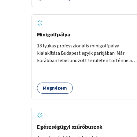
Minigolfpálya
18 lyukas professzionális minigolfpálya
kialakítása Budapest egyik parkjában. Már
korábban lebetonozott területen történne a
megvalósítás, így biztosítanánk, hogy ne
vesszen el további zöldfelület.
Megnézem
Egészségügyi szűrőbuszok