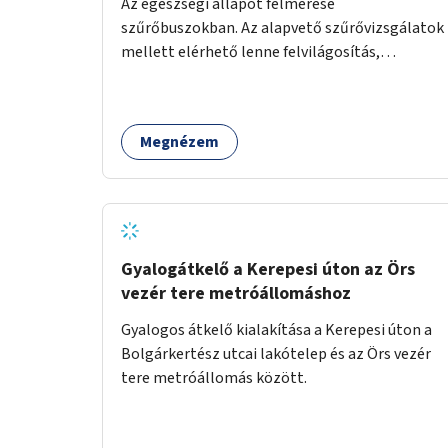
Az egészségi állapot felmérése
szűrőbuszokban. Az alapvető szűrővizsgálatok
mellett elérhető lenne felvilágosítás,
egészségügyi tanácsadás, a szexuális úton
terjedő betegségek szűrése és a
szenvedélybetegek támogatása.
Megnézem
Gyalogátkelő a Kerepesi úton az Örs
vezér tere metróállomáshoz
Gyalogos átkelő kialakítása a Kerepesi úton a
Bolgárkertész utcai lakótelep és az Örs vezér
tere metróállomás között.