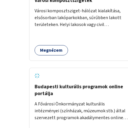
Városi komposztszigetek
Városi komposztsziget-hálózat kialakítása,
elsősorban lakóparkokban, sűrűbben lakott
területeken. Helyi lakosok vagy civil
szervezetek számára komposztmesteri képzés
biztosítása, ami lehetővé teszi a
komposztszigetek helyben történő hosszú
Megnézem
távú fenntartását.
Budapesti kulturális programok online
portálja
A Fővárosi Önkormányzat kulturális
intézményei (színházak, múzeumok stb.) által
szervezett programok akadálymentes online
programnaptárjának kialakítása és