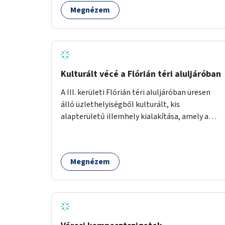
Megnézem
Kulturált vécé a Flórián téri aluljáróban
A III. kerületi Flórián téri aluljáróban üresen
álló üzlethelyiségből kulturált, kis
alapterületű illemhely kialakítása, amely a
Flórián téren áthaladó közönséget szolgálná
ki.
Megnézem