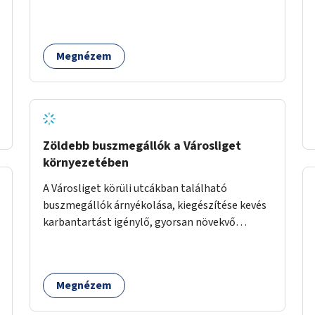
Megnézem
Zöldebb buszmegállók a Városliget
környezetében
A Városliget körüli utcákban található
buszmegállók árnyékolása, kiegészítése kevés
karbantartást igénylő, gyorsan növekvő
zöldnövényzettel.
Megnézem