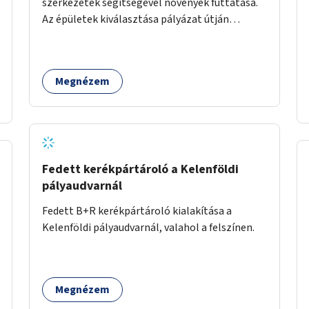
szerkezetek segítségével növények futtatása.
Az épületek kiválasztása pályázat útján
történik.
Megnézem
Fedett kerékpártároló a Kelenföldi
pályaudvarnál
Fedett B+R kerékpártároló kialakítása a
Kelenföldi pályaudvarnál, valahol a felszínen.
Megnézem