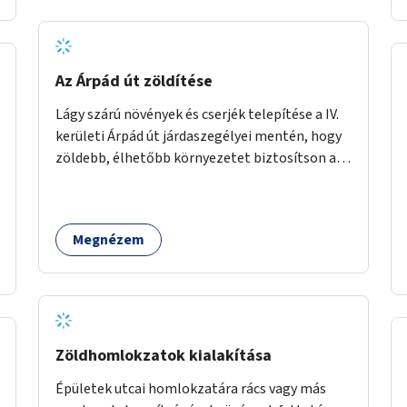
Az Árpád út zöldítése
Lágy szárú növények és cserjék telepítése a IV.
kerületi Árpád út járdaszegélyei mentén, hogy
zöldebb, élhetőbb környezetet biztosítson a
gyalogosok számára.
Megnézem
Zöldhomlokzatok kialakítása
Épületek utcai homlokzatára rács vagy más