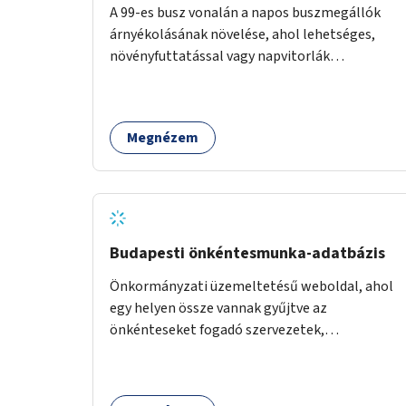
A 99-es busz vonalán a napos buszmegállók
árnyékolásának növelése, ahol lehetséges,
növényfuttatással vagy napvitorlák
telepítésével. A projekt pilot jelleggel
valósulna meg, a helyszíni adottságok
figyelembevételével.
Megnézem
Budapesti önkéntesmunka-adatbázis
Önkormányzati üzemeltetésű weboldal, ahol
egy helyen össze vannak gyűjtve az
önkénteseket fogadó szervezetek,
önkormányzati intézmények. Az önkéntes
munkát vállalók így könnyen kereshetnek
helyszín és/vagy intézmény, illetve a munka