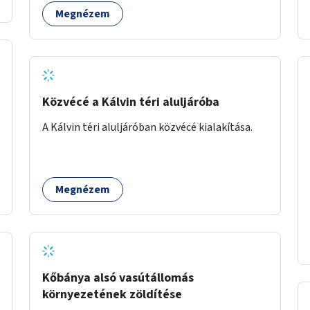
Megnézem
Közvécé a Kálvin téri aluljáróba
A Kálvin téri aluljáróban közvécé kialakítása.
Megnézem
Kőbánya alsó vasútállomás
környezetének zöldítése