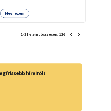
Megnézem
1
-
21
elem
, összesen:
126
egfrissebb híreiről!