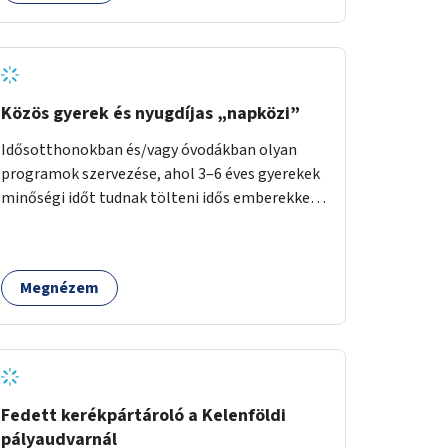
Közös gyerek és nyugdíjas „napközi”
Idősotthonokban és/vagy óvodákban olyan
programok szervezése, ahol 3–6 éves gyerekek
minőségi időt tudnak tölteni idős emberekkel,
akik társaságra, beszélgetésre vágynak.
Megnézem
Fedett kerékpártároló a Kelenföldi
pályaudvarnál