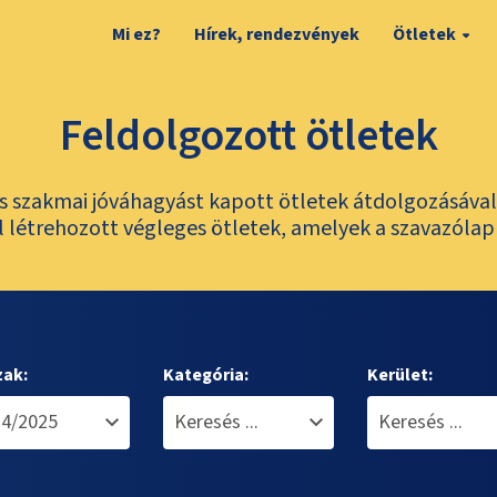
Mi ez?
Hírek, rendezvények
Ötletek
Feldolgozott ötletek
és szakmai jóváhagyást kapott ötletek átdolgozásáva
 létrehozott végleges ötletek, amelyek a szavazólap
zak:
Kategória:
Kerület: