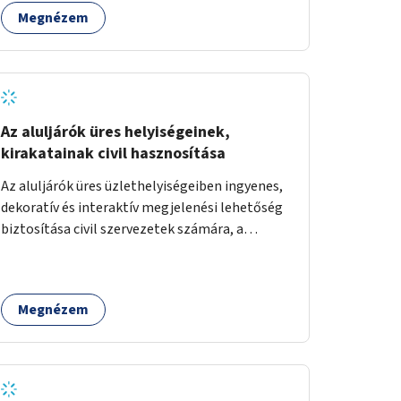
időjárás viszontagságaival szemben.
Megnézem
Az aluljárók üres helyiségeinek,
kirakatainak civil hasznosítása
Az aluljárók üres üzlethelyiségeiben ingyenes,
dekoratív és interaktív megjelenési lehetőség
biztosítása civil szervezetek számára, a
társadalmi felelősségvállalás jegyében. A cél,
hogy közérdekű, segítő tevékenységeket
mutassanak be látványos, gondolatébresztő
Megnézem
formában, például rajzokkal, kérdésekkel,
üzenetküldési lehetőséggel vagy
akciónapokkal – bérleti és közüzemi díjak
nélkül, a jelenlegi elhanyagolt állapot helyett.