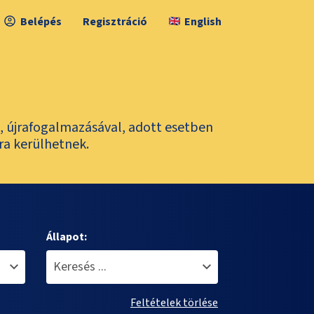
Belépés
Regisztráció
English
l, újrafogalmazásával, adott esetben
ra kerülhetnek.
Állapot:
Feltételek törlése