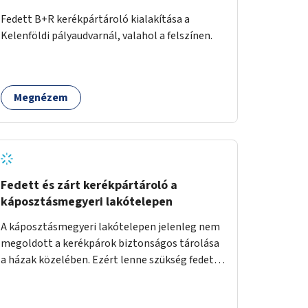
Fedett B+R kerékpártároló kialakítása a
Kelenföldi pályaudvarnál, valahol a felszínen.
Megnézem
Fedett és zárt kerékpártároló a
káposztásmegyeri lakótelepen
A káposztásmegyeri lakótelepen jelenleg nem
megoldott a kerékpárok biztonságos tárolása
a házak közelében. Ezért lenne szükség fedett,
zárható, közösen használható kerékpártárolók
kialakítására, amelyek védelmet nyújtanak az