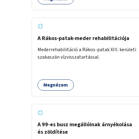
A Rákos-patak-meder rehabilitációja
Mederrehabilitáció a Rákos-patak XIII. kerületi
szakaszán vízvisszatartással.
Megnézem
A 99-es busz megállóinak árnyékolása
és zöldítése