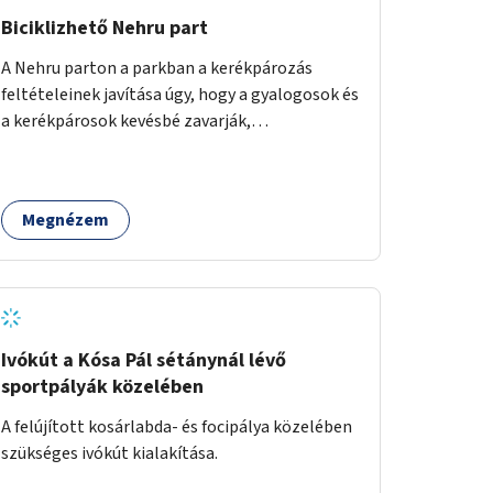
Biciklizhető Nehru part
A Nehru parton a parkban a kerékpározás
feltételeinek javítása úgy, hogy a gyalogosok és
a kerékpárosok kevésbé zavarják,
veszélyeztessék egymást.
Megnézem
Ivókút a Kósa Pál sétánynál lévő
sportpályák közelében
A felújított kosárlabda- és focipálya közelében
szükséges ivókút kialakítása.