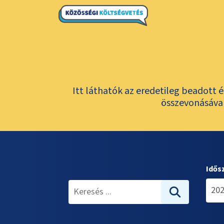
Itt láthatók az eredetileg beadott 
összevonásával
Idős