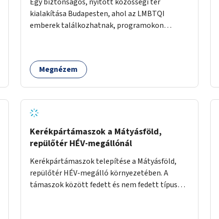
Egy biztonságos, nyitott közösségi tér
kialakítása Budapesten, ahol az LMBTQI
emberek találkozhatnak, programokon
vehetnek részt, és támogató szolgáltatásokat
érhetnek el. A központ helyet adhatna
csoportfoglalkozásoknak, kulturális
Megnézem
eseményeknek és civil szervezetek
programjainak is. Az üzemeltető pályázat útján
lesz kiválasztva.
Kerékpártámaszok a Mátyásföld,
repülőtér HÉV-megállónál
Kerékpártámaszok telepítése a Mátyásföld,
repülőtér HÉV-megálló környezetében. A
támaszok között fedett és nem fedett típusok
is lesznek, a helyszíni adottságokhoz igazodva.