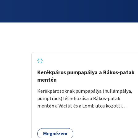
Kerékpáros pumpapálya a Rákos-patak
mentén
Kerékpárosoknak pumpapálya (hullámpálya,
pumptrack) létrehozása a Rákos-patak
mentén a Váci út és a Lomb utca közötti
parkoló helyén.
Megnézem