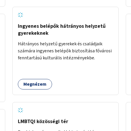
Ingyenes belépők hátrányos helyzetű
gyerekeknek
Hátrányos helyzetű gyerekek és családjaik
számára ingyenes belépők biztosítása fővárosi
fenntartású kulturális intézményekbe.
Megnézem
LMBTQI közösségi tér