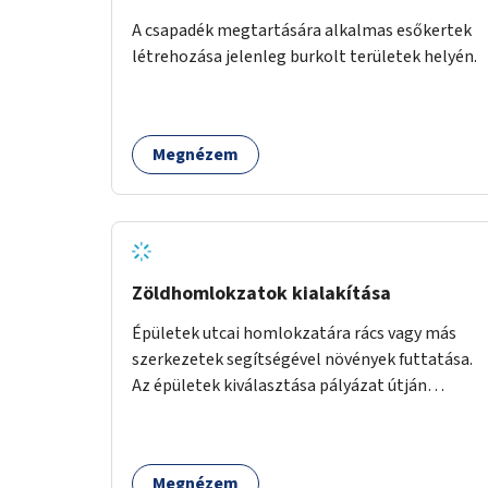
A csapadék megtartására alkalmas esőkertek
létrehozása jelenleg burkolt területek helyén.
Megnézem
Zöldhomlokzatok kialakítása
Épületek utcai homlokzatára rács vagy más
szerkezetek segítségével növények futtatása.
Az épületek kiválasztása pályázat útján
történik.
Megnézem