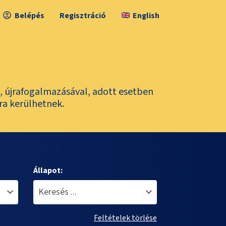
Belépés
Regisztráció
English
l, újrafogalmazásával, adott esetben
ra kerülhetnek.
Állapot:
Feltételek törlése