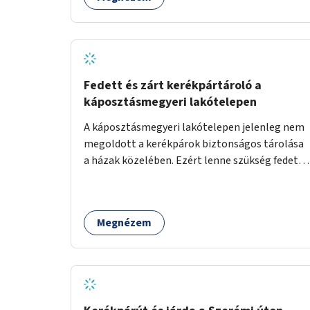
Fedett és zárt kerékpártároló a
káposztásmegyeri lakótelepen
A káposztásmegyeri lakótelepen jelenleg nem
megoldott a kerékpárok biztonságos tárolása
a házak közelében. Ezért lenne szükség fedett,
zárható, közösen használható kerékpártárolók
kialakítására, amelyek védelmet nyújtanak az
időjárás viszontagságaival szemben.
Megnézem