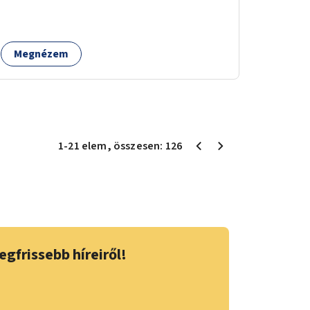
Megnézem
1
-
21
elem
, összesen:
126
egfrissebb híreiről!