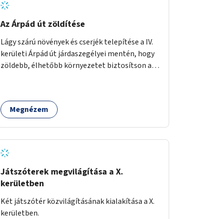
Az Árpád út zöldítése
Lágy szárú növények és cserjék telepítése a IV.
kerületi Árpád út járdaszegélyei mentén, hogy
zöldebb, élhetőbb környezetet biztosítson a
gyalogosok számára.
Megnézem
Játszóterek megvilágítása a X.
kerületben
Két játszótér közvilágításának kialakítása a X.
kerületben.