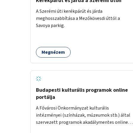
Kerékpárút és járda a Szerémi úton
A Szerémi úti kerékpárút és járda
meghosszabbítása a Mezőkövesdi úttól a
Savoya parkig.
Megnézem
Budapesti kulturális programok online
portálja
A Fővárosi Önkormányzat kulturális
intézményei (színházak, múzeumok stb.) által
szervezett programok akadálymentes online
programnaptárjának kialakítása és