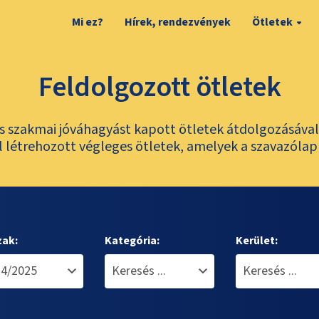
Mi ez?
Hírek, rendezvények
Ötletek
Feldolgozott ötletek
és szakmai jóváhagyást kapott ötletek átdolgozásáva
 létrehozott végleges ötletek, amelyek a szavazólap
zak:
Kategória:
Kerület: