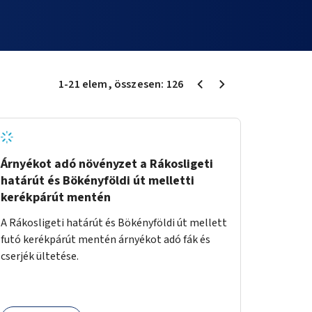
1
-
21
elem
, összesen:
126
Árnyékot adó növényzet a Rákosligeti
határút és Bökényföldi út melletti
kerékpárút mentén
A Rákosligeti határút és Bökényföldi út mellett
futó kerékpárút mentén árnyékot adó fák és
cserjék ültetése.