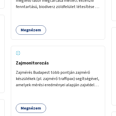
meglévő fasor megtartása mellett extenzív
fenntartású, biodiverz zöldfelület létesítése a
jelenlegi gyep helyén.
Megnézem
Zajmonitorozás
Zajmérés Budapest több pontján zajmérő
készülékek (pl. zajmérő traffipax) segítségével,
amelyek mérési eredményei alapján zajvédelmi
intézkedések hozhatók.
Megnézem