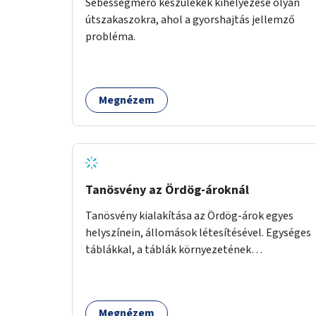
Sebességmérő készülékek kihelyezése olyan
útszakaszokra, ahol a gyorshajtás jellemző
probléma.
Megnézem
Tanösvény az Ördög-ároknál
Tanösvény kialakítása az Ördög-árok egyes
helyszínein, állomások létesítésével. Egységes
táblákkal, a táblák környezetének
rendezésével. Online tanösvény-bemutató
felület kialakítása.
Megnézem