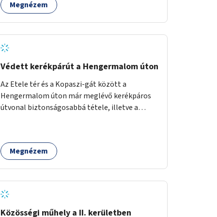
Megnézem
Védett kerékpárút a Hengermalom úton
Az Etele tér és a Kopaszi-gát között a
Hengermalom úton már meglévő kerékpáros
útvonal biztonságosabbá tétele, illetve a
Szerémi út és a Budafoki út közötti hiányzó
szakasz kiépítése. Ezáltal gyerek- és
családbarát kerékpáros útvonal alakítható ki,
Megnézem
amely többek között iskolákhoz, kulturális
intézményekhez és a Kopaszi-gáthoz
biztosítana elérést.
Közösségi műhely a II. kerületben