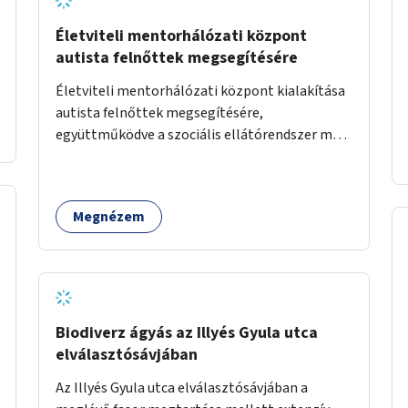
Életviteli mentorhálózati központ
autista felnőttek megsegítésére
Életviteli mentorhálózati központ kialakítása
autista felnőttek megsegítésére,
együttműködve a szociális ellátórendszer más
szereplőivel.
Megnézem
Biodiverz ágyás az Illyés Gyula utca
elválasztósávjában
Az Illyés Gyula utca elválasztósávjában a