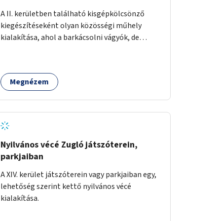
A II. kerületben található kisgépkölcsönző
kiegészítéseként olyan közösségi műhely
kialakítása, ahol a barkácsolni vágyók, de
helyhiány vagy szerszámhiány miatt
hátrányból indulók megtalálhatják a számukra
megfelelő helyet.
Megnézem
Nyilvános vécé Zugló játszóterein,
parkjaiban
A XIV. kerület játszóterein vagy parkjaiban egy,
lehetőség szerint kettő nyilvános vécé
kialakítása.