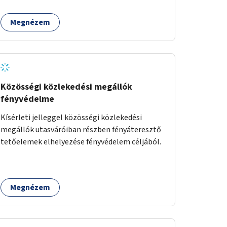
Megnézem
Közösségi közlekedési megállók
fényvédelme
Kísérleti jelleggel közösségi közlekedési
megállók utasváróiban részben fényáteresztő
tetőelemek elhelyezése fényvédelem céljából.
Megnézem