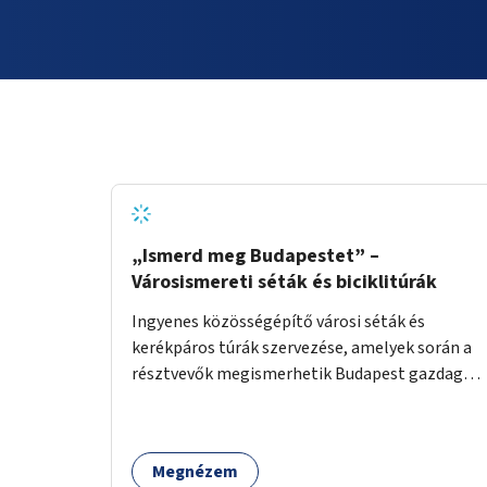
„Ismerd meg Budapestet” –
Városismereti séták és biciklitúrák
Ingyenes közösségépítő városi séták és
kerékpáros túrák szervezése, amelyek során a
résztvevők megismerhetik Budapest gazdag
történelmét, rejtett titkait és kulturális
értékeit. A város felfedezése összekötve a
mozgás népszerűsítésével mindenki számára
Megnézem
nagy élményt nyújthat.