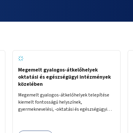
Megemelt gyalogos-átkelőhelyek
oktatási és egészségügyi intézmények
közelében
Megemelt gyalogos-átkelőhelyek telepítése
kiemelt fontosságú helyszínek,
gyermeknevelési, -oktatási és egészségügyi
intézmények közelében Budapest különböző
pontjain, 7–12 helyszínen.