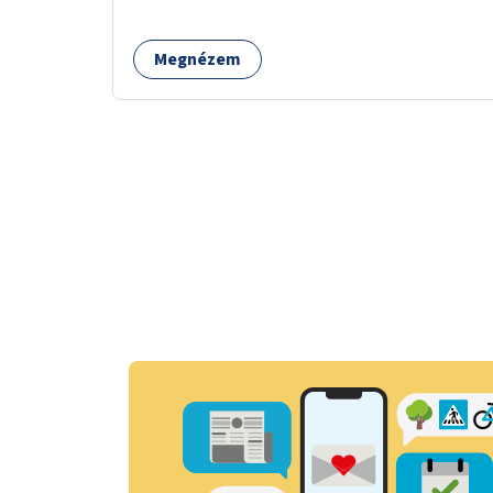
működtetése. Átfogó és naprakész
tartalommal.
Megnézem