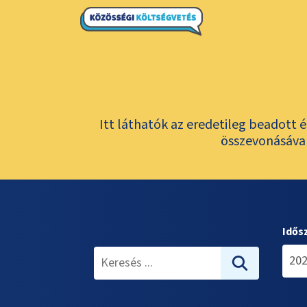
Itt láthatók az eredetileg beadott 
összevonásával
Idős