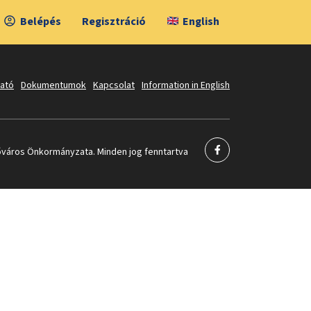
Belépés
Regisztráció
English
tató
Dokumentumok
Kapcsolat
Information in English
város Önkormányzata. Minden jog fenntartva