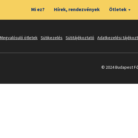
Mi ez?
Hírek, rendezvények
Ötletek
Megvalósuló ötletek
Sütikezelés
Sütitájékoztató
Adatkezelési tájékoz
© 2024 Budapest Fő