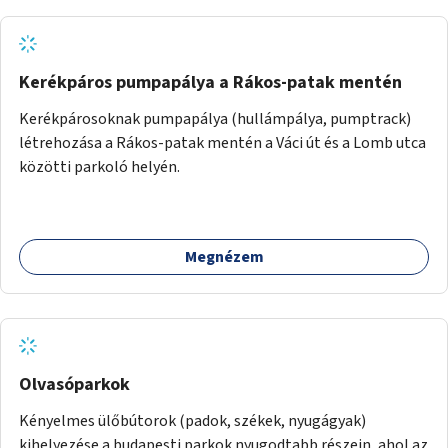
Kerékpáros pumpapálya a Rákos-patak mentén
Kerékpárosoknak pumpapálya (hullámpálya, pumptrack)
létrehozása a Rákos-patak mentén a Váci út és a Lomb utca
közötti parkoló helyén.
Megnézem
Olvasóparkok
Kényelmes ülőbútorok (padok, székek, nyugágyak)
kihelyezése a budapesti parkok nyugodtabb részein, ahol az