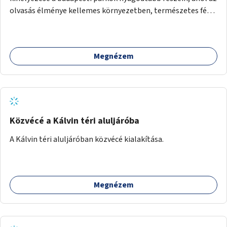
olvasás élménye kellemes környezetben, természetes fény
mellett valósulhat meg. Árnyékolással, valamint
könyvcserepolcokkal kiegészítve ezek a terek lehetőséget
adnának a kikapcsolódásra, az olvasás népszerűsítésére.
Megnézem
Közvécé a Kálvin téri aluljáróba
A Kálvin téri aluljáróban közvécé kialakítása.
Megnézem