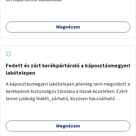
Megnézem
Fedett és zárt kerékpártároló a káposztásmegyeri
lakótelepen
A káposztásmegyeri lakótelepen jelenleg nem megoldott a
kerékpárok biztonságos tárolása a házak közelében. Ezért
lenne szükség fedett, zárható, közösen használható
kerékpártárolók kialakítására, amelyek védelmet nyújtanak
az időjárás viszontagságaival szemben.
Megnézem