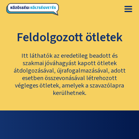
Feldolgozott ötletek
Itt láthatók az eredetileg beadott és
szakmai jóváhagyást kapott ötletek
átdolgozásával, újrafogalmazásával, adott
esetben összevonásával létrehozott
végleges ötletek, amelyek a szavazólapra
kerülhetnek.