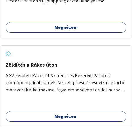
Pesterzsébeten 5 új pingpong asztal kihelyezése.
Megnézem
Zöldítés a Rákos úton
A XV. kerületi Rákos út Szerencs és Bezerédj Pál utcai
csomópontjainál cserjék, fák telepítése és esővízmegtartó
módszerek alkalmazása, figyelembe véve a terület hosszú
távú átalakítási terveit.
Megnézem