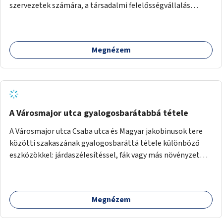
szervezetek számára, a társadalmi felelősségvállalás
jegyében. A cél, hogy közérdekű, segítő tevékenységeket
mutassanak be látványos, gondolatébresztő formában,
például rajzokkal, kérdésekkel, üzenetküldési lehetőséggel
Megnézem
vagy akciónapokkal – bérleti és közüzemi díjak nélkül, a
jelenlegi elhanyagolt állapot helyett.
A Városmajor utca gyalogosbarátabbá tétele
A Városmajor utca Csaba utca és Magyar jakobinusok tere
közötti szakaszának gyalogosbaráttá tétele különböző
eszközökkel: járdaszélesítéssel, fák vagy más növényzet
telepítésével (ahol erre lehetőség van), figyelembe véve a
kerékpáros közlekedés biztonságát is.
Megnézem