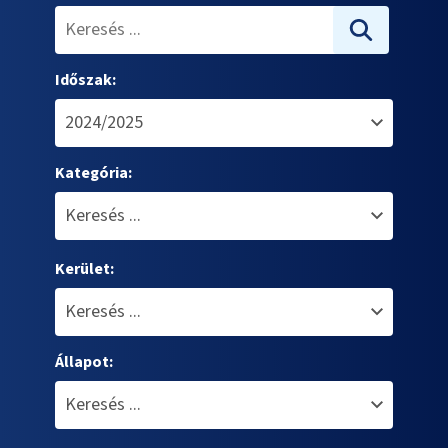
Időszak:
Kategória:
Kerület:
Állapot: