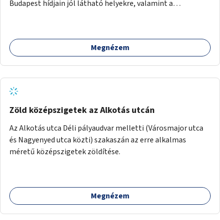
Budapest hídjain jól látható helyekre, valamint a
lelkisegély-vonalakat fenntartó szervezetek támogatása,
hogy legyen kapacitásuk a növekvő számú hívások
fogadására.
Megnézem
Zöld középszigetek az Alkotás utcán
Az Alkotás utca Déli pályaudvar melletti (Városmajor utca
és Nagyenyed utca közti) szakaszán az erre alkalmas
méretű középszigetek zöldítése.
Megnézem