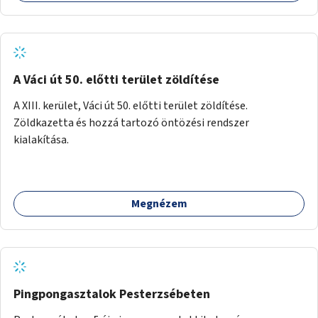
közösség, amely vállalja a működtetést és a felügyeletet.
A Váci út 50. előtti terület zöldítése
A XIII. kerület, Váci út 50. előtti terület zöldítése.
Zöldkazetta és hozzá tartozó öntözési rendszer
kialakítása.
Megnézem
Pingpongasztalok Pesterzsébeten