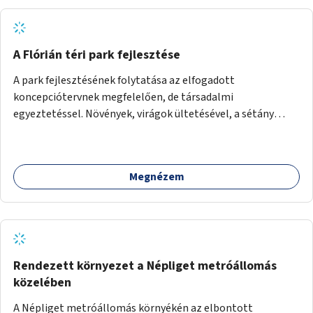
A Flórián téri park fejlesztése
A park fejlesztésének folytatása az elfogadott
koncepciótervnek megfelelően, de társadalmi
egyeztetéssel. Növények, virágok ültetésével, a sétány
felújításával, természetes burkolatú futókör
létrehozásával sokat javulhatna a park minősége.
Megnézem
Rendezett környezet a Népliget metróállomás
közelében
A Népliget metróállomás környékén az elbontott