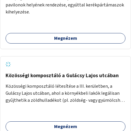
pavilonok helyének rendezése, egyúttal kerékpártámaszok
kihelyezése.
Megnézem
Közösségi komposztáló a Gulácsy Lajos utcában
Közösségi komposztáló létesítése a III. kerületben, a
Gulácsy Lajos utcában, ahol a környékbeli lakók legálisan
gyűjthetik a zöldhulladékot (pl. zöldség- vagy gyümölcshéj,
letört gallyak, falevelek), akár aprítási lehetőséggel is. A
fenntartható működés érdekében a lakosok számára
komposztmesteri képzést is biztosítunk. A komposztáló
Megnézem
csak akkor valósulhat meg, ha létrejön egy helyi fenntartó