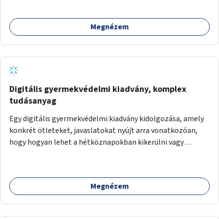
Megnézem
Digitális gyermekvédelmi kiadvány, komplex
tudásanyag
Egy digitális gyermekvédelmi kiadvány kidolgozása, amely
konkrét ötleteket, javaslatokat nyújt arra vonatkozóan,
hogy hogyan lehet a hétköznapokban kikerülni vagy
helyettesíteni a kisgyerekek okoseszköz-használatát.
Megnézem