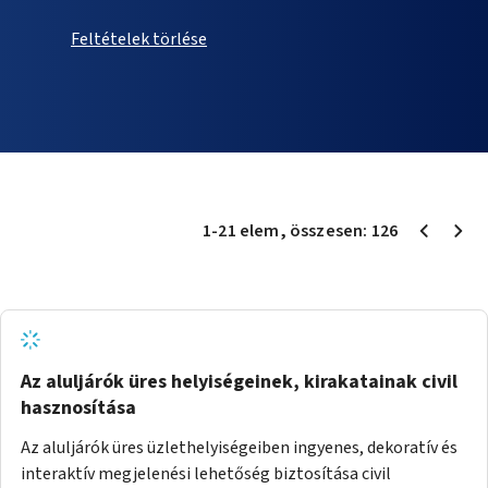
Feltételek törlése
1
-
21
elem
, összesen:
126
Az aluljárók üres helyiségeinek, kirakatainak civil
hasznosítása
Az aluljárók üres üzlethelyiségeiben ingyenes, dekoratív és
interaktív megjelenési lehetőség biztosítása civil