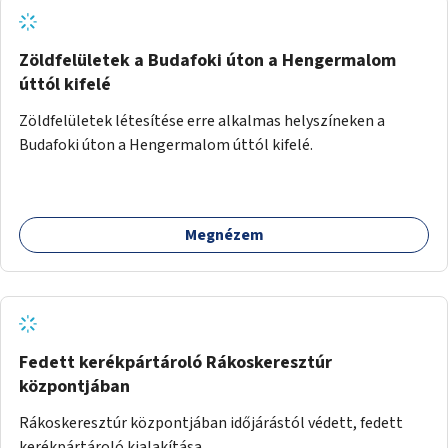
Zöldfelületek a Budafoki úton a Hengermalom
úttól kifelé
Zöldfelületek létesítése erre alkalmas helyszíneken a
Budafoki úton a Hengermalom úttól kifelé.
Megnézem
Fedett kerékpártároló Rákoskeresztúr
központjában
Rákoskeresztúr központjában időjárástól védett, fedett
kerékpártároló kialakítása.