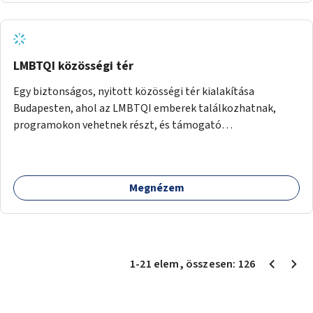
LMBTQI közösségi tér
Egy biztonságos, nyitott közösségi tér kialakítása
Budapesten, ahol az LMBTQI emberek találkozhatnak,
programokon vehetnek részt, és támogató
szolgáltatásokat érhetnek el. A központ helyet adhatna
csoportfoglalkozásoknak, kulturális eseményeknek és civil
szervezetek programjainak is. Az üzemeltető pályázat
Megnézem
útján lesz kiválasztva.
1
-
21
elem
, összesen:
126