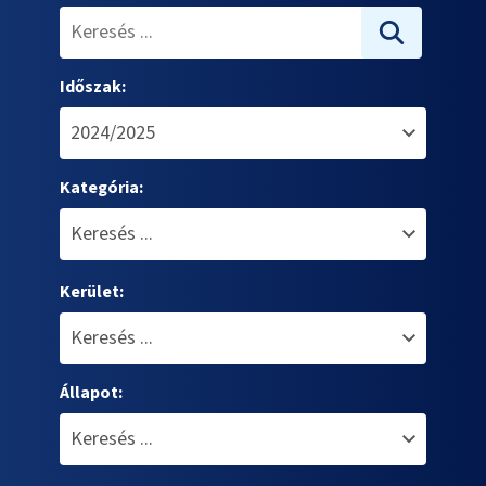
Időszak:
Kategória:
Kerület:
Állapot: