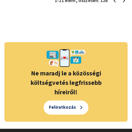
1
-
21
elem
, összesen:
126
Ne maradj le a közösségi
költségvetés legfrissebb
híreiről!
Feliratkozás