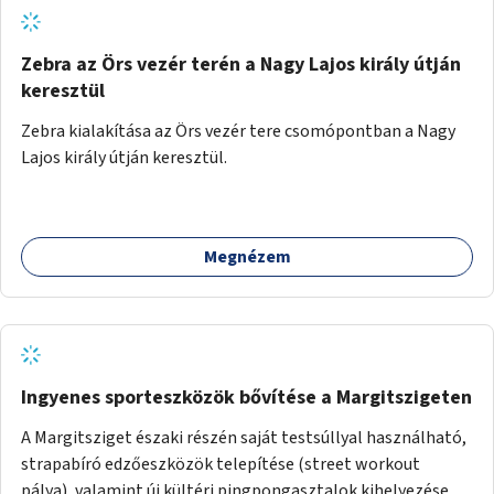
Zebra az Örs vezér terén a Nagy Lajos király útján
keresztül
Zebra kialakítása az Örs vezér tere csomópontban a Nagy
Lajos király útján keresztül.
Megnézem
Ingyenes sporteszközök bővítése a Margitszigeten
A Margitsziget északi részén saját testsúllyal használható,
strapabíró edzőeszközök telepítése (street workout
pálya), valamint új kültéri pingpongasztalok kihelyezése. A