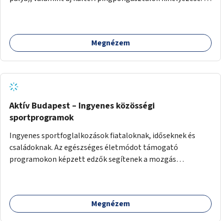
meglévő fitneszterület jelenleg alig felszerelt, így
kihasználatlan. A pingpongasztalok telepítésével egy
népszerű, ingyenes sportolási lehetőség válna elérhetővé a
Megnézem
sziget északi felén, ahol jelenleg egyetlen asztal sem
található.
Aktív Budapest – Ingyenes közösségi
sportprogramok
Ingyenes sportfoglalkozások fiataloknak, időseknek és
családoknak. Az egészséges életmódot támogató
programokon képzett edzők segítenek a mozgás
örömének megtalálásában különféle mozgásformákon
keresztül (pl. jóga, vízi torna, aerobik, csikung).
Megnézem