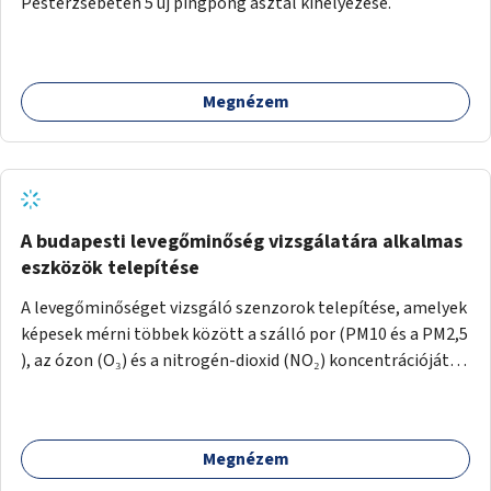
Pesterzsébeten 5 új pingpong asztal kihelyezése.
Megnézem
A budapesti levegőminőség vizsgálatára alkalmas
eszközök telepítése
A levegőminőséget vizsgáló szenzorok telepítése, amelyek
képesek mérni többek között a szálló por (PM10 és a PM2,5
), az ózon (O₃) és a nitrogén-dioxid (NO₂) koncentrációját,
valamint meteorológiai paramétereket, például a
szélsebességet, a szélirányt, a hőmérsékletet vagy a relatív
páratartalmat. A gyűjtött adatok egy online platformon
Megnézem
(webes felület és mobilalkalmazás) lennének elérhetők,