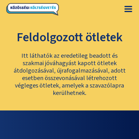
Feldolgozott ötletek
Itt láthatók az eredetileg beadott és
szakmai jóváhagyást kapott ötletek
átdolgozásával, újrafogalmazásával, adott
esetben összevonásával létrehozott
végleges ötletek, amelyek a szavazólapra
kerülhetnek.