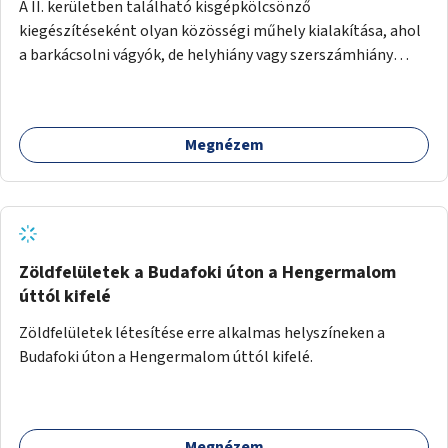
A II. kerületben található kisgépkölcsönző
kiegészítéseként olyan közösségi műhely kialakítása, ahol
a barkácsolni vágyók, de helyhiány vagy szerszámhiány
miatt hátrányból indulók megtalálhatják a számukra
megfelelő helyet.
Megnézem
Zöldfelületek a Budafoki úton a Hengermalom
úttól kifelé
Zöldfelületek létesítése erre alkalmas helyszíneken a
Budafoki úton a Hengermalom úttól kifelé.
Megnézem