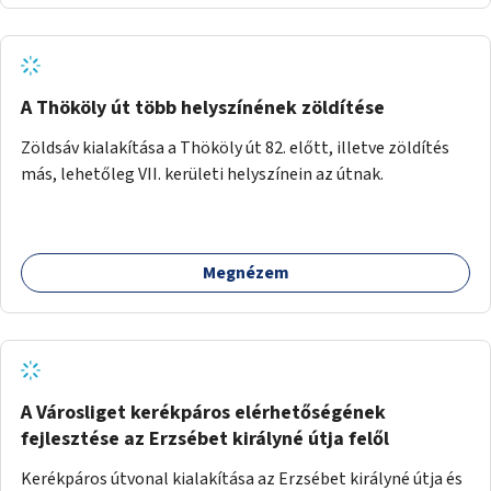
térképes megjelenítéssel és időbeli bontásban.
A Thököly út több helyszínének zöldítése
Zöldsáv kialakítása a Thököly út 82. előtt, illetve zöldítés
más, lehetőleg VII. kerületi helyszínein az útnak.
Megnézem
A Városliget kerékpáros elérhetőségének
fejlesztése az Erzsébet királyné útja felől
Kerékpáros útvonal kialakítása az Erzsébet királyné útja és