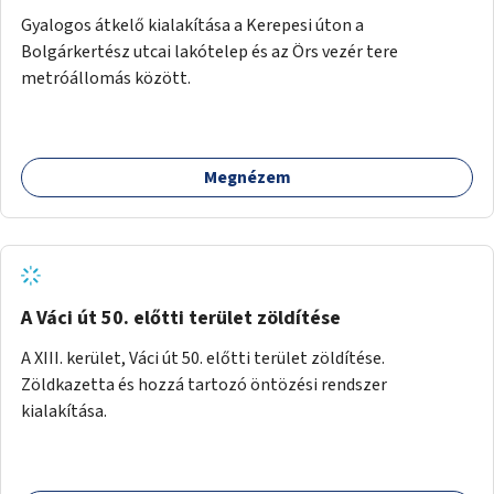
Gyalogos átkelő kialakítása a Kerepesi úton a
Bolgárkertész utcai lakótelep és az Örs vezér tere
metróállomás között.
Megnézem
A Váci út 50. előtti terület zöldítése
A XIII. kerület, Váci út 50. előtti terület zöldítése.
Zöldkazetta és hozzá tartozó öntözési rendszer
kialakítása.