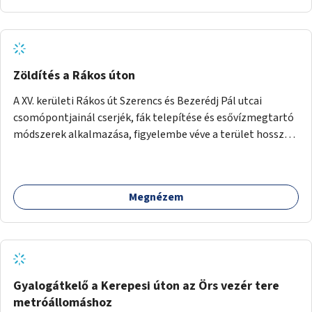
Zöldítés a Rákos úton
A XV. kerületi Rákos út Szerencs és Bezerédj Pál utcai
csomópontjainál cserjék, fák telepítése és esővízmegtartó
módszerek alkalmazása, figyelembe véve a terület hosszú
távú átalakítási terveit.
Megnézem
Gyalogátkelő a Kerepesi úton az Örs vezér tere
metróállomáshoz