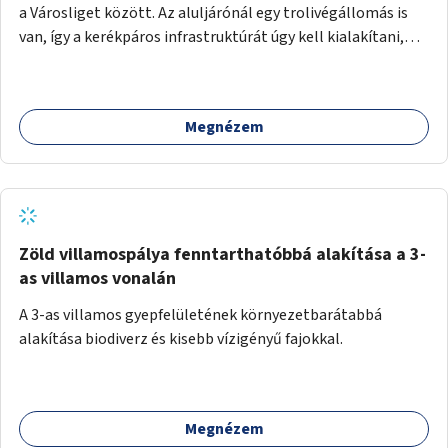
a Városliget között. Az aluljárónál egy trolivégállomás is
van, így a kerékpáros infrastruktúrát úgy kell kialakítani,
hogy biztonságosan lehessen biciklizni a troliforgalom
mellett is. Az útvonal átvezetésre kerülne a Hungária
körúton, majd a Városligetig folytatódna a Hermina utat
Megnézem
keresztezve.
Zöld villamospálya fenntarthatóbbá alakítása a 3-
as villamos vonalán
A 3-as villamos gyepfelületének környezetbarátabbá
alakítása biodiverz és kisebb vízigényű fajokkal.
Megnézem