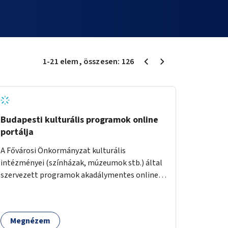
1
-
21
elem
, összesen:
126
Budapesti kulturális programok online
portálja
A Fővárosi Önkormányzat kulturális
intézményei (színházak, múzeumok stb.) által
szervezett programok akadálymentes online
programnaptárjának kialakítása és
működtetése. Átfogó és naprakész
tartalommal.
Megnézem