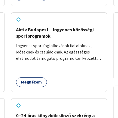
üzenetküldési lehetőséggel vagy
akciónapokkal – bérleti és közüzemi díjak
nélkül, a jelenlegi elhanyagolt állapot helyett.
Aktív Budapest – Ingyenes közösségi
sportprogramok
Ingyenes sportfoglalkozások fiataloknak,
időseknek és családoknak. Az egészséges
életmódot támogató programokon képzett
edzők segítenek a mozgás örömének
megtalálásában különféle mozgásformákon
keresztül (pl. jóga, vízi torna, aerobik, csikung).
Megnézem
0–24 órás könyvkölcsönző szekrény a