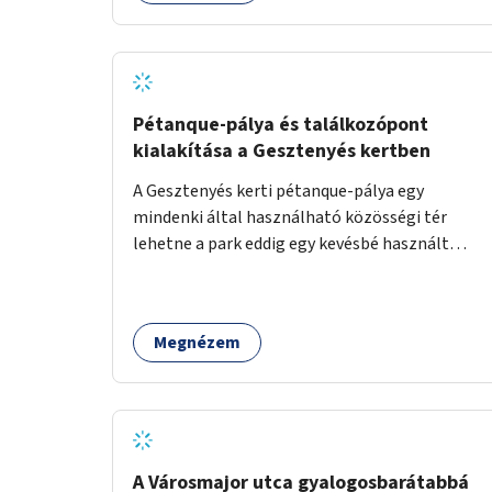
Pétanque-pálya és találkozópont
kialakítása a Gesztenyés kertben
A Gesztenyés kerti pétanque-pálya egy
mindenki által használható közösségi tér
lehetne a park eddig egy kevésbé használt
részén. A játék egyszerre nyújtana lehetőséget
kikapcsolódásra, társasági élményre és
sportolásra – generációkon átívelően, akár
Megnézem
mozgásukban korlátozott, autizmussal vagy
demenciával élő emberek számára is.
A Városmajor utca gyalogosbarátabbá