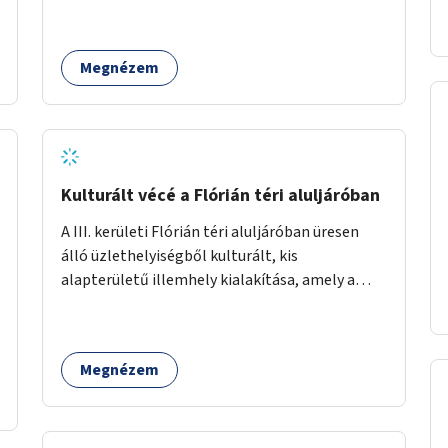
parkoló helyén.
Megnézem
Kulturált vécé a Flórián téri aluljáróban
A III. kerületi Flórián téri aluljáróban üresen
álló üzlethelyiségből kulturált, kis
alapterületű illemhely kialakítása, amely a
Flórián téren áthaladó közönséget szolgálná
ki.
Megnézem