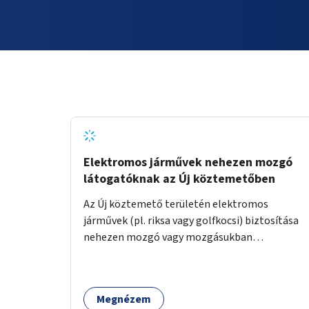
Elektromos járművek nehezen mozgó
látogatóknak az Új köztemetőben
Az Új köztemető területén elektromos
járművek (pl. riksa vagy golfkocsi) biztosítása
nehezen mozgó vagy mozgásukban
korlátozott látogatók számára. A járművek a
temetőkapu és a megadott sírhely között
közlekednének.
Megnézem