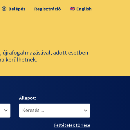
Belépés
Regisztráció
English
l, újrafogalmazásával, adott esetben
ra kerülhetnek.
Állapot:
Feltételek törlése