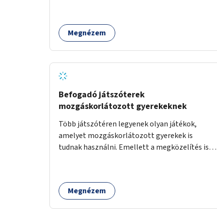
Megnézem
Befogadó játszóterek
mozgáskorlátozott gyerekeknek
Több játszótéren legyenek olyan játékok,
amelyet mozgáskorlátozott gyerekek is
tudnak használni. Emellett a megközelítés is
legyen akadálymentes.
Megnézem