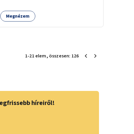
helyettesíteni a kisgyerekek okoseszköz-
használatát.
Megnézem
1
-
21
elem
, összesen:
126
egfrissebb híreiről!