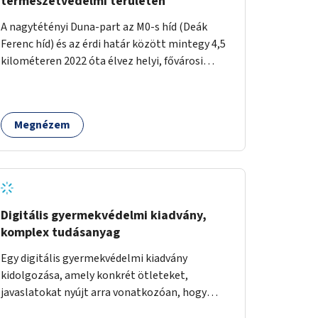
természetvédelmi területen
A nagytétényi Duna-part az M0-s híd (Deák
Ferenc híd) és az érdi határ között mintegy 4,5
kilométeren 2022 óta élvez helyi, fővárosi
védelmet. Ehhez kapcsolódóan javasoljuk a
terület élőhelykezelését, a tájidegen, invazív
fajok ritkítását, visszaszorítását.
Megnézem
Digitális gyermekvédelmi kiadvány,
komplex tudásanyag
Egy digitális gyermekvédelmi kiadvány
kidolgozása, amely konkrét ötleteket,
javaslatokat nyújt arra vonatkozóan, hogy
hogyan lehet a hétköznapokban kikerülni vagy