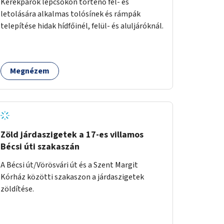
Kerékpárok lépcsőkön történő fel- és
letolására alkalmas tolósínek és rámpák
telepítése hidak hídfőinél, felül- és aluljáróknál.
Megnézem
Zöld járdaszigetek a 17-es villamos
Bécsi úti szakaszán
A Bécsi út/Vörösvári út és a Szent Margit
Kórház közötti szakaszon a járdaszigetek
zöldítése.