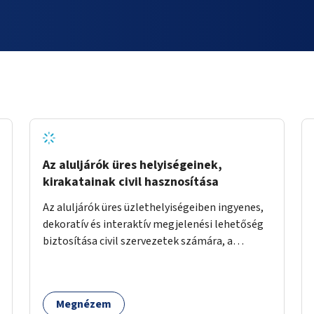
Az aluljárók üres helyiségeinek,
kirakatainak civil hasznosítása
Az aluljárók üres üzlethelyiségeiben ingyenes,
dekoratív és interaktív megjelenési lehetőség
biztosítása civil szervezetek számára, a
társadalmi felelősségvállalás jegyében. A cél,
hogy közérdekű, segítő tevékenységeket
mutassanak be látványos, gondolatébresztő
Megnézem
formában, például rajzokkal, kérdésekkel,