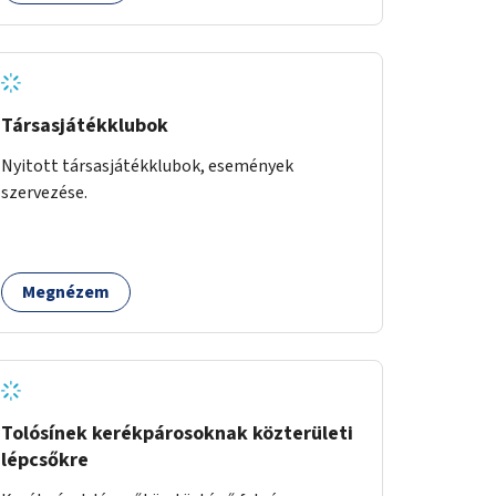
Társasjátékklubok
Nyitott társasjátékklubok, események
szervezése.
Megnézem
Tolósínek kerékpárosoknak közterületi
lépcsőkre