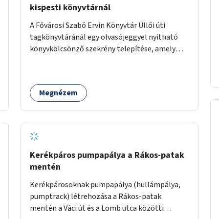
kispesti könyvtárnál
A Fővárosi Szabó Ervin Könyvtár Üllői úti
tagkönyvtáránál egy olvasójeggyel nyitható
könyvkölcsönző szekrény telepítése, amely
akkor is használható, ha a könyvtár zárva van.
Megnézem
Kerékpáros pumpapálya a Rákos-patak
mentén
Kerékpárosoknak pumpapálya (hullámpálya,
pumptrack) létrehozása a Rákos-patak
mentén a Váci út és a Lomb utca közötti