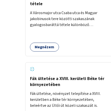
tétele
A Városmajor utca Csaba utca és Magyar
jakobinusok tere közötti szakaszának
gyalogosbaráttá tétele különböző
eszközökkel: járdaszélesítéssel, fák vagy más
növényzet telepítésével (ahol erre lehetőség
van), figyelembe véve a kerékpáros közlekedés
Megnézem
biztonságát is.
Fák ültetése a XVIII. kerületi Béke tér
környezetében
Fák ültetése, növényzet telepítése a XVIII.
kerületben a Béke tér környezetében,
beleértve az Üllői út közeli szakaszát is.