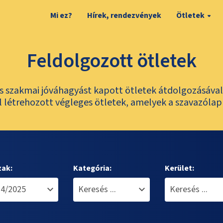
Mi ez?
Hírek, rendezvények
Ötletek
Feldolgozott ötletek
és szakmai jóváhagyást kapott ötletek átdolgozásáva
 létrehozott végleges ötletek, amelyek a szavazólap
zak:
Kategória:
Kerület: