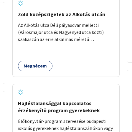
Zöld középszigetek az Alkotás utcán
Az Alkotás utca Déli pályaudvar melletti
(Városmajor utca és Nagyenyed utca közti)
szakaszán az erre alkalmas méretű
középszigetek zöldítése.
Megnézem
Hajléktalansággal kapcsolatos
érzékenyítő program gyerekeknek
Élőkönyvtár-program szervezése budapesti
iskolás gyerekeknek hajléktalanszállókon vagy