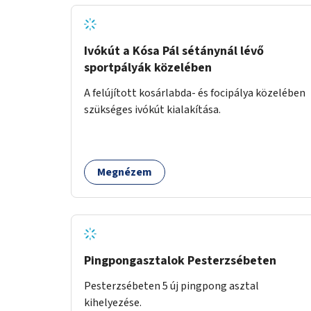
Ivókút a Kósa Pál sétánynál lévő
sportpályák közelében
A felújított kosárlabda- és focipálya közelében
szükséges ivókút kialakítása.
Megnézem
Pingpongasztalok Pesterzsébeten
Pesterzsébeten 5 új pingpong asztal
kihelyezése.