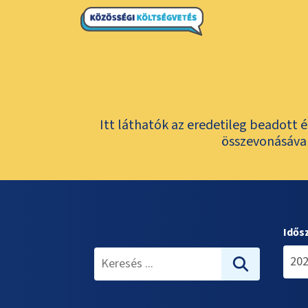
Itt láthatók az eredetileg beadott 
összevonásával
Idős