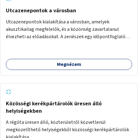
Utcazenepontok a városban
Utcazenepontok kialakítása a városban, amelyek
akusztikailag megfelelők, és a közönség zavartalanul
élvezheti az előadásokat. A zenészek egy időpontfoglalón
jelentkezhetnek be fellépni.
Megnézem
Közösségi kerékpártárolók üresen álló
helyiségekben
A régóta üresen álló, közterületről közvetlenül
megközelíthető helyiségekből közösségi kerékpártárolók
kialakítása.