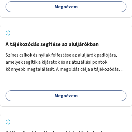
Megnézem
A tájékozódás segítése az aluljárókban
Színes csíkok és nyilak felfestése az aluljárók padlójára,
amelyek segítik a kijáratok és az átszállási pontok
könnyebb megtalálását. A megoldás célja a tájékozódás
egyszerűsítése, különösen a kevésbé gyakran közlekedők és
a turisták számára, nemzetközi jó gyakorlatok alapján.
Megnézem