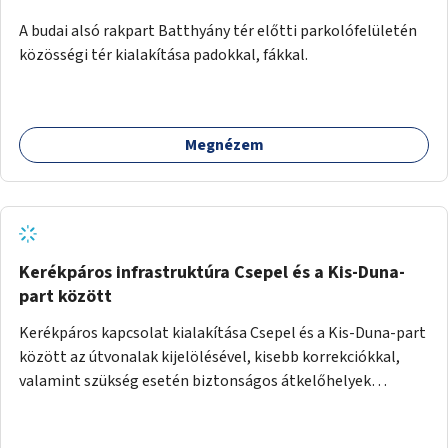
A budai alsó rakpart Batthyány tér előtti parkolófelületén
közösségi tér kialakítása padokkal, fákkal.
Megnézem
Kerékpáros infrastruktúra Csepel és a Kis-Duna-
part között
Kerékpáros kapcsolat kialakítása Csepel és a Kis-Duna-part
között az útvonalak kijelölésével, kisebb korrekciókkal,
valamint szükség esetén biztonságos átkelőhelyek
létesítésével.