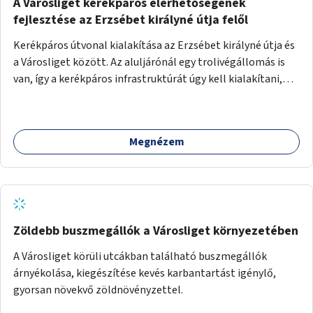
A Városliget kerékpáros elérhetőségének
fejlesztése az Erzsébet királyné útja felől
Kerékpáros útvonal kialakítása az Erzsébet királyné útja és
a Városliget között. Az aluljárónál egy trolivégállomás is
van, így a kerékpáros infrastruktúrát úgy kell kialakítani,
hogy biztonságosan lehessen biciklizni a troliforgalom
mellett is. Az útvonal átvezetésre kerülne a Hungária
körúton, majd a Városligetig folytatódna a Hermina utat
Megnézem
keresztezve.
Zöldebb buszmegállók a Városliget környezetében
A Városliget körüli utcákban található buszmegállók
árnyékolása, kiegészítése kevés karbantartást igénylő,
gyorsan növekvő zöldnövényzettel.