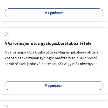
Megnézem
A Városmajor utca gyalogosbarátabbá tétele
A Városmajor utca Csaba utca és Magyar jakobinusok tere
közötti szakaszának gyalogosbaráttá tétele különböző
eszközökkel: járdaszélesítéssel, fák vagy más növényzet
telepítésével (ahol erre lehetőség van), figyelembe véve a
kerékpáros közlekedés biztonságát is.
Megnézem