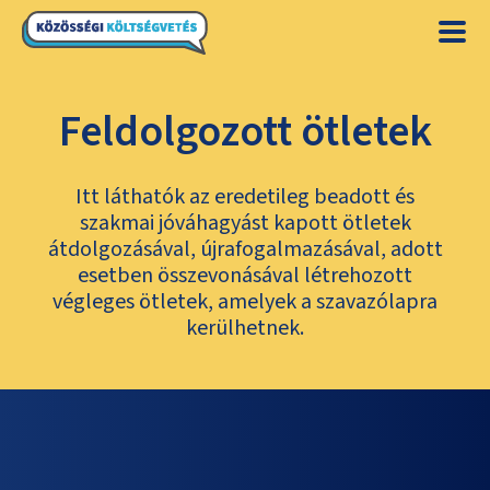
Feldolgozott ötletek
Itt láthatók az eredetileg beadott és
szakmai jóváhagyást kapott ötletek
átdolgozásával, újrafogalmazásával, adott
esetben összevonásával létrehozott
végleges ötletek, amelyek a szavazólapra
kerülhetnek.