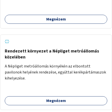
ösvények biztonságosabbá és használhatóbbá tétele,
különösen a közúti átvezetések, csúszós szakaszok és
szűkületek javításával, néhány ponton pedig helyszíni
Megnézem
beavatkozással (pl. táblák kihelyezése, hulladékgyűjtők,
akadálymentesítés). Az útvonalak kijelölése és
koncepcióterv-szintű összekötése támogatná a
zöldutakon való közlekedést.
Rendezett környezet a Népliget metróállomás
közelében
A Népliget metróállomás környékén az elbontott
pavilonok helyének rendezése, egyúttal kerékpártámaszok
kihelyezése.
Megnézem