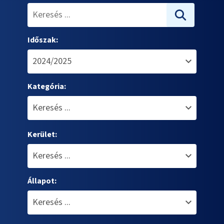
Időszak:
Kategória:
Kerület:
Állapot: