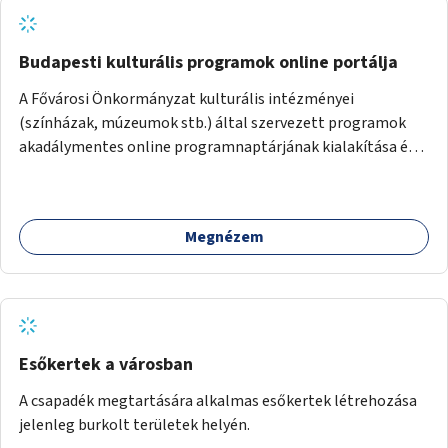
Budapesti kulturális programok online portálja
A Fővárosi Önkormányzat kulturális intézményei
(színházak, múzeumok stb.) által szervezett programok
akadálymentes online programnaptárjának kialakítása és
működtetése. Átfogó és naprakész tartalommal.
Megnézem
Esőkertek a városban
A csapadék megtartására alkalmas esőkertek létrehozása
jelenleg burkolt területek helyén.