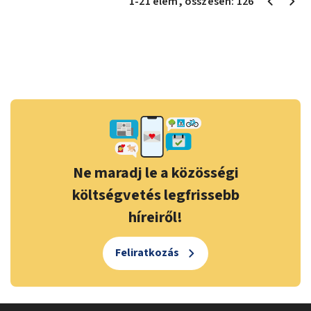
1
-
21
elem
, összesen:
126
Ne maradj le a közösségi
költségvetés legfrissebb
híreiről!
Feliratkozás