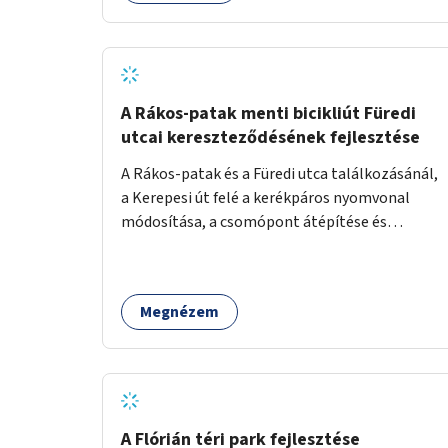
A Rákos-patak menti bicikliút Füredi
utcai kereszteződésének fejlesztése
A Rákos-patak és a Füredi utca találkozásánál,
a Kerepesi út felé a kerékpáros nyomvonal
módosítása, a csomópont átépítése és
jelzőlámpa kihelyezése.
Megnézem
A Flórián téri park fejlesztése