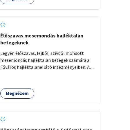
Élőszavas mesemondás hajléktalan
betegeknek
Legyen élőszavas, fejből, szívből mondott
mesemondás hajléktalan betegek számára a
Főváros hajléktalanellátó intézményeiben. A
mesemondást meseterapeuták,
művészetterapeuták, mesemondó
végzettségű emberek végeznék.
Megnézem