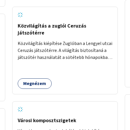
Közvilágítás a zuglói Ceruzás
játszótérre
Közvilágítás kiépítése Zuglóban a Lengyel utcai
Ceruzás játszótérre. A világítás biztosítaná a
játszótér használatát a sötétebb hónapokban,
különösen az óvodai és iskolai foglalkozások
utáni időszakban.
Megnézem
Városi komposztszigetek