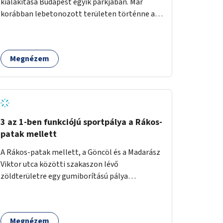
kialakítása Budapest egyik parkjában. Már
korábban lebetonozott területen történne a
megvalósítás, így biztosítanánk, hogy ne
vesszen el további zöldfelület.
Megnézem
3 az 1-ben funkciójú sportpálya a Rákos-
patak mellett
A Rákos-patak mellett, a Göncöl és a Madarász
Viktor utca közötti szakaszon lévő
zöldterületre egy gumiborítású pálya
létesítése, amely az állítható hálónak
köszönhetően alkalmas röplabdára,
tollaslabdára, illetve lábteniszre is.
Megnézem