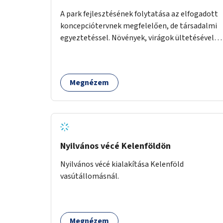
A park fejlesztésének folytatása az elfogadott
koncepciótervnek megfelelően, de társadalmi
egyeztetéssel. Növények, virágok ültetésével, a
sétány felújításával, természetes burkolatú
futókör létrehozásával sokat javulhatna a park
minősége.
Megnézem
Nyilvános vécé Kelenföldön
Nyilvános vécé kialakítása Kelenföld
vasútállomásnál.
Megnézem