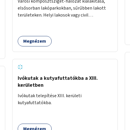
Városi komposztsziget-hálózat kialakítása,
elsősorban lakóparkokban, sűrűbben lakott
területeken. Helyi lakosok vagy civil
szervezetek számára komposztmesteri képzés
biztosítása, ami lehetővé teszi a
komposztszigetek helyben történő hosszú
Megnézem
távú fenntartását.
Ivókutak a kutyafuttatókba a XIII.
kerületben
Ivókutak telepítése XIII. kerületi
kutyafuttatókba.
Megnézem