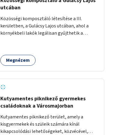
Közösségi komposztáló a Gulácsy Lajos
utcában
Közösségi komposztáló létesítése a III.
kerületben, a Gulácsy Lajos utcában, ahol a
környékbeli lakók legálisan gyűjthetik a
zöldhulladékot (pl. zöldség- vagy gyümölcshéj,
letört gallyak, falevelek), akár aprítási
lehetőséggel is. A fenntartható működés
Megnézem
érdekében a lakosok számára
komposztmesteri képzést is biztosítunk. A
komposztáló csak akkor valósulhat meg, ha
létrejön egy helyi fenntartó közösség, amely
vállalja a működtetést és a felügyeletet.
Kutyamentes piknikező gyermekes
családoknak a Városmajorban
Kutyamentes piknikező terület, amely a
kisgyermekek és szüleik számára kínál
kikapcsolódási lehetőségeket, közvécével,