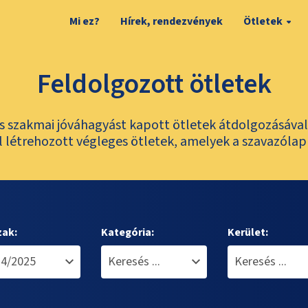
Mi ez?
Hírek, rendezvények
Ötletek
Feldolgozott ötletek
és szakmai jóváhagyást kapott ötletek átdolgozásáva
 létrehozott végleges ötletek, amelyek a szavazólap
zak:
Kategória:
Kerület: