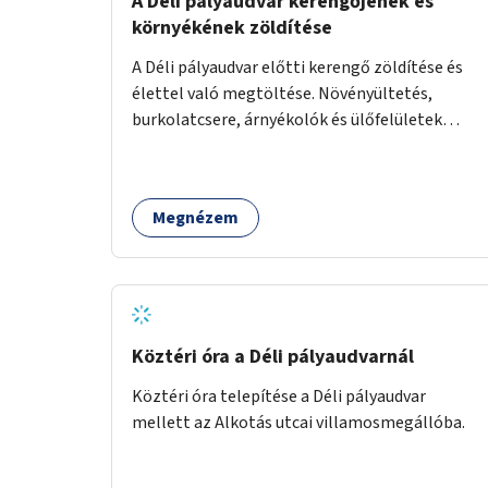
A Déli pályaudvar kerengőjének és
környékének zöldítése
A Déli pályaudvar előtti kerengő zöldítése és
élettel való megtöltése. Növényültetés,
burkolatcsere, árnyékolók és ülőfelületek
telepítése. Továbbá a Déli pályaudvar
környezetének zöldítése, a kihasználatlan
területek zöldfelületekkel való gazdagítása.
Megnézem
Köztéri óra a Déli pályaudvarnál
Köztéri óra telepítése a Déli pályaudvar
mellett az Alkotás utcai villamosmegállóba.