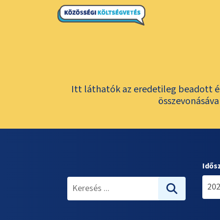
Itt láthatók az eredetileg beadott 
összevonásával
Idős