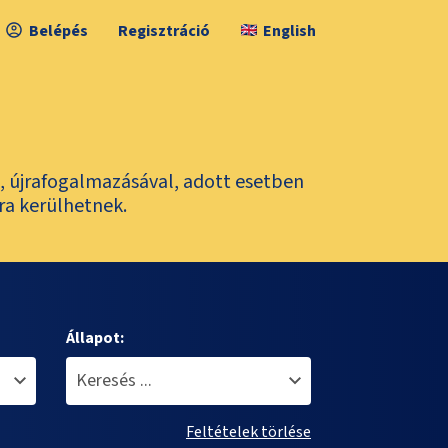
Belépés
Regisztráció
English
l, újrafogalmazásával, adott esetben
ra kerülhetnek.
Állapot:
Feltételek törlése