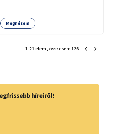
pelenkázóval.
Megnézem
1
-
21
elem
, összesen:
126
egfrissebb híreiről!