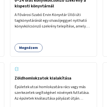
0–24 órás könyvkölcsönző szekrény a
kispesti könyvtárnál
A Fővárosi Szabó Ervin Könyvtár Üllői úti
tagkönyvtáránál egy olvasójeggyel nyitható
könyvkölcsönző szekrény telepítése, amely
akkor is használható, ha a könyvtár zárva van.
Megnézem
Zöldhomlokzatok kialakítása
Épületek utcai homlokzatára rács vagy más
szerkezetek segítségével növények futtatása.
Az épületek kiválasztása pályázat útján
történik.