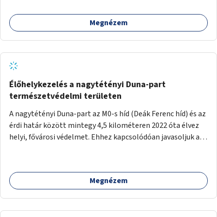
Megnézem
Élőhelykezelés a nagytétényi Duna-part
természetvédelmi területen
A nagytétényi Duna-part az M0-s híd (Deák Ferenc híd) és az
érdi határ között mintegy 4,5 kilométeren 2022 óta élvez
helyi, fővárosi védelmet. Ehhez kapcsolódóan javasoljuk a
terület élőhelykezelését, a tájidegen, invazív fajok
ritkítását, visszaszorítását.
Megnézem