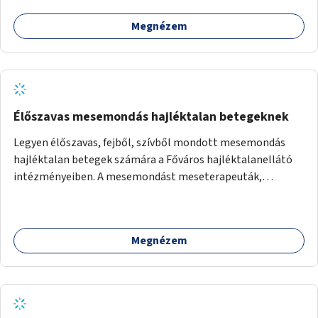
Megnézem
Élőszavas mesemondás hajléktalan betegeknek
Legyen élőszavas, fejből, szívből mondott mesemondás
hajléktalan betegek számára a Főváros hajléktalanellátó
intézményeiben. A mesemondást meseterapeuták,
művészetterapeuták, mesemondó végzettségű emberek
végeznék.
Megnézem