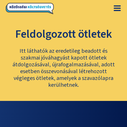
Feldolgozott ötletek
Itt láthatók az eredetileg beadott és
szakmai jóváhagyást kapott ötletek
átdolgozásával, újrafogalmazásával, adott
esetben összevonásával létrehozott
végleges ötletek, amelyek a szavazólapra
kerülhetnek.