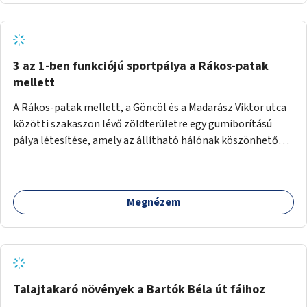
3 az 1-ben funkciójú sportpálya a Rákos-patak
mellett
A Rákos-patak mellett, a Göncöl és a Madarász Viktor utca
közötti szakaszon lévő zöldterületre egy gumiborítású
pálya létesítése, amely az állítható hálónak köszönhetően
alkalmas röplabdára, tollaslabdára, illetve lábteniszre is.
Megnézem
Talajtakaró növények a Bartók Béla út fáihoz