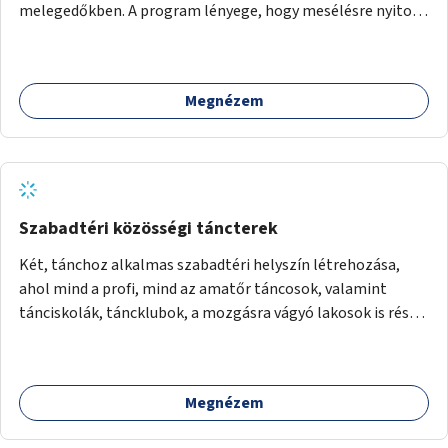
melegedőkben. A program lényege, hogy mesélésre nyitott
hajléktalan emberek a személyes történeteiket osztják
meg egy biztonságos, nyugodt környezetben. A diákok
szabadon választhatnak, hogy kihez szeretnének odamenni
Megnézem
beszélgetni, kérdéseket feltenni – ezáltal közvetlen
kapcsolat alakulhat ki.
Szabadtéri közösségi táncterek
Két, tánchoz alkalmas szabadtéri helyszín létrehozása,
ahol mind a profi, mind az amatőr táncosok, valamint
tánciskolák, táncklubok, a mozgásra vágyó lakosok is részt
vehetnek közösségi eseményeken.
Megnézem