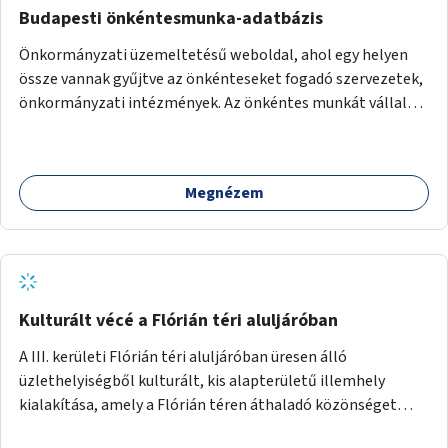
Budapesti önkéntesmunka-adatbázis
Önkormányzati üzemeltetésű weboldal, ahol egy helyen
össze vannak gyűjtve az önkénteseket fogadó szervezetek,
önkormányzati intézmények. Az önkéntes munkát vállalók
így könnyen kereshetnek helyszín és/vagy intézmény,
illetve a munka jellege alapján, és kapcsolatba tudnak lépni
az önkénteseket fogadó szervezetekkel. Maga az önkéntes
Megnézem
munka már az önkormányzattól függetlenül folyna, az
önkormányzat a weboldal üzemeltetését és
népszerűsítését végezné, amelynek kiemelt része lenne az
adatok naprakészen tartása.
Kulturált vécé a Flórián téri aluljáróban
A III. kerületi Flórián téri aluljáróban üresen álló
üzlethelyiségből kulturált, kis alapterületű illemhely
kialakítása, amely a Flórián téren áthaladó közönséget
szolgálná ki.