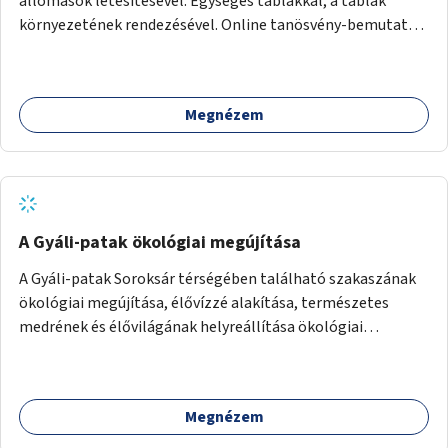
állomások létesítésével. Egységes táblákkal, a táblák
környezetének rendezésével. Online tanösvény-bemutató
felület kialakítása.
Megnézem
A Gyáli-patak ökológiai megújítása
A Gyáli-patak Soroksár térségében található szakaszának
ökológiai megújítása, élővízzé alakítása, természetes
medrének és élővilágának helyreállítása ökológiai
szakértők bevonásával.
Megnézem