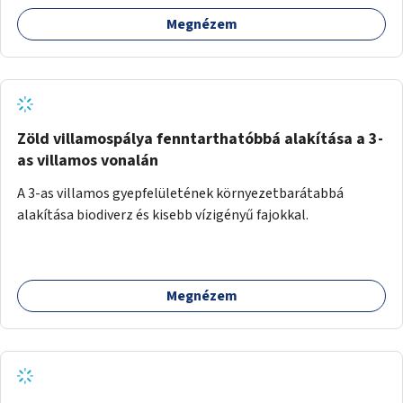
Megnézem
Zöld villamospálya fenntarthatóbbá alakítása a 3-
as villamos vonalán
A 3-as villamos gyepfelületének környezetbarátabbá
alakítása biodiverz és kisebb vízigényű fajokkal.
Megnézem