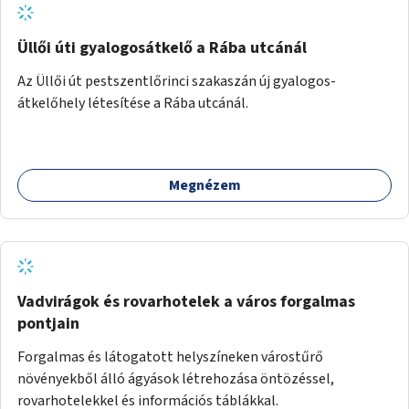
Üllői úti gyalogosátkelő a Rába utcánál
Az Üllői út pestszentlőrinci szakaszán új gyalogos-
átkelőhely létesítése a Rába utcánál.
Megnézem
Vadvirágok és rovarhotelek a város forgalmas
pontjain
Forgalmas és látogatott helyszíneken várostűrő
növényekből álló ágyások létrehozása öntözéssel,
rovarhotelekkel és információs táblákkal.