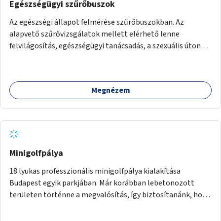
Egészségügyi szűrőbuszok
Az egészségi állapot felmérése szűrőbuszokban. Az
alapvető szűrővizsgálatok mellett elérhető lenne
felvilágosítás, egészségügyi tanácsadás, a szexuális úton
terjedő betegségek szűrése és a szenvedélybetegek
támogatása.
Megnézem
Minigolfpálya
18 lyukas professzionális minigolfpálya kialakítása
Budapest egyik parkjában. Már korábban lebetonozott
területen történne a megvalósítás, így biztosítanánk, hogy
ne vesszen el további zöldfelület.