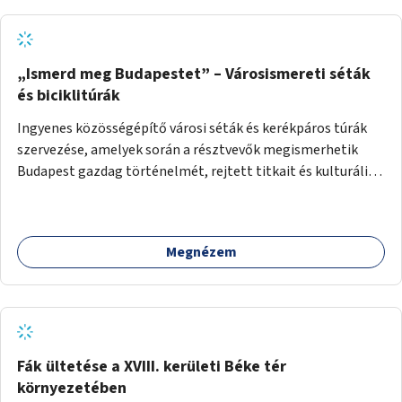
„Ismerd meg Budapestet” – Városismereti séták
és biciklitúrák
Ingyenes közösségépítő városi séták és kerékpáros túrák
szervezése, amelyek során a résztvevők megismerhetik
Budapest gazdag történelmét, rejtett titkait és kulturális
értékeit. A város felfedezése összekötve a mozgás
népszerűsítésével mindenki számára nagy élményt
nyújthat.
Megnézem
Fák ültetése a XVIII. kerületi Béke tér
környezetében