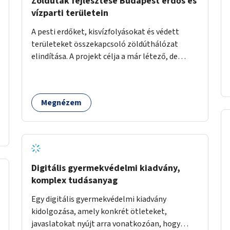
Zöldutak fejlesztése Budapest erdős és
vízparti területein
A pesti erdőket, kisvízfolyásokat és védett
területeket összekapcsoló zöldúthálózat
elindítása. A projekt célja a már létező, de
gyakran elhanyagolt vagy ismeretlen ösvények
biztonságosabbá és használhatóbbá tétele,
különösen a közúti átvezetések, csúszós
Megnézem
szakaszok és szűkületek javításával, néhány
ponton pedig helyszíni beavatkozással (pl.
táblák kihelyezése, hulladékgyűjtők,
akadálymentesítés). Az útvonalak kijelölése és
koncepcióterv-szintű összekötése támogatná
a zöldutakon való közlekedést.
Digitális gyermekvédelmi kiadvány,
komplex tudásanyag
Egy digitális gyermekvédelmi kiadvány
kidolgozása, amely konkrét ötleteket,
javaslatokat nyújt arra vonatkozóan, hogy