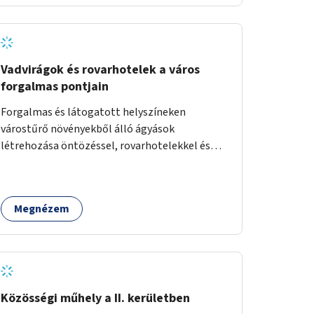
Vadvirágok és rovarhotelek a város
forgalmas pontjain
Forgalmas és látogatott helyszíneken
várostűrő növényekből álló ágyások
létrehozása öntözéssel, rovarhotelekkel és
információs táblákkal.
Megnézem
Közösségi műhely a II. kerületben