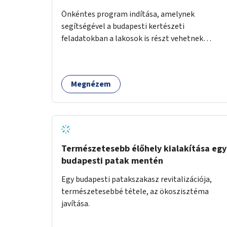
Önkéntes program indítása, amelynek
segítségével a budapesti kertészeti
feladatokban a lakosok is részt vehetnek
kertészeti szakemberek irányításával.
Megnézem
Természetesebb élőhely kialakítása egy
budapesti patak mentén
Egy budapesti patakszakasz revitalizációja,
természetesebbé tétele, az ökoszisztéma
javítása.