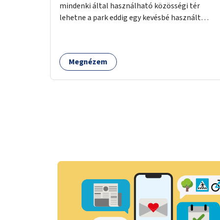
mindenki által használható közösségi tér
lehetne a park eddig egy kevésbé használt
részén. A játék egyszerre nyújtana lehetőséget
kikapcsolódásra, társasági élményre és
sportolásra – generációkon átívelően, akár
Megnézem
mozgásukban korlátozott, autizmussal vagy
demenciával élő emberek számára is.