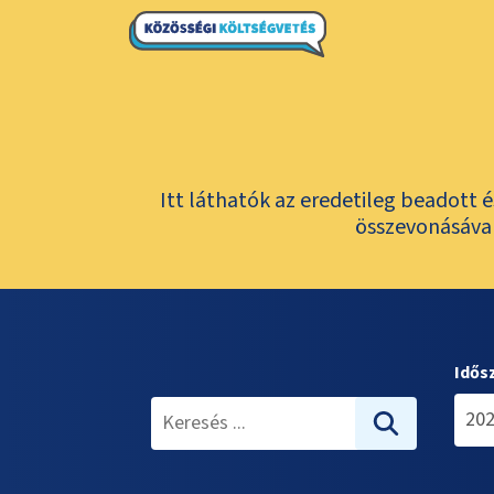
Itt láthatók az eredetileg beadott 
összevonásával
Idős