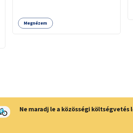
hogyan lehet a hétköznapokban kikerülni vagy
helyettesíteni a kisgyerekek okoseszköz-
használatát.
Megnézem
Ne maradj le a közösségi költségvetés l