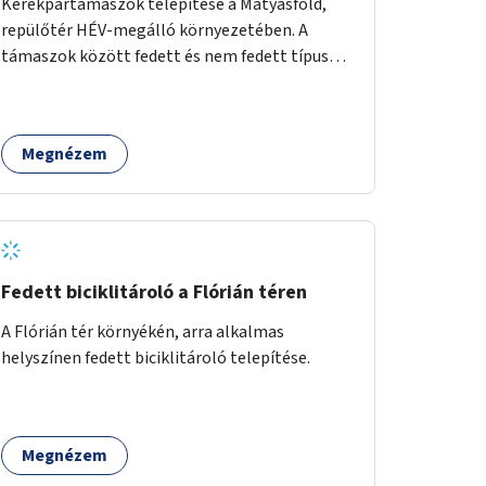
Kerékpártámaszok telepítése a Mátyásföld,
repülőtér HÉV-megálló környezetében. A
támaszok között fedett és nem fedett típusok
is lesznek, a helyszíni adottságokhoz igazodva.
Megnézem
Fedett biciklitároló a Flórián téren
A Flórián tér környékén, arra alkalmas
helyszínen fedett biciklitároló telepítése.
Megnézem