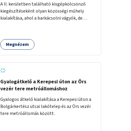
A II. kerületben található kisgépkölcsönző
kiegészítéseként olyan közösségi műhely
kialakítása, ahol a barkácsolni vágyók, de
helyhiány vagy szerszámhiány miatt
hátrányból indulók megtalálhatják a számukra
megfelelő helyet.
Megnézem
Gyalogátkelő a Kerepesi úton az Örs
vezér tere metróállomáshoz
Gyalogos átkelő kialakítása a Kerepesi úton a
Bolgárkertész utcai lakótelep és az Örs vezér
tere metróállomás között.