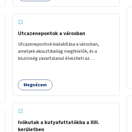
Utcazenepontok a városban
Utcazenepontok kialakítása a városban,
amelyek akusztikailag megfelelők, és a
közönség zavartalanul élvezheti az
előadásokat. A zenészek egy időpontfoglalón
jelentkezhetnek be fellépni.
Megnézem
Ivókutak a kutyafuttatókba a XIII.
kerületben