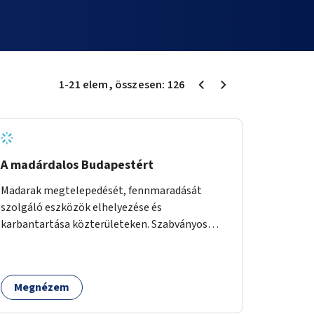
1
-
21
elem
, összesen:
126
A madárdalos Budapestért
Madarak megtelepedését, fennmaradását
szolgáló eszközök elhelyezése és
karbantartása közterületeken. Szabványos
odúk mellett ez jelenthet itatókat, téli
madáretetőket is.
Megnézem