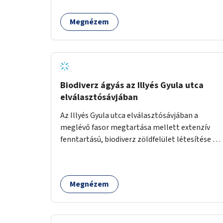
Megnézem
Biodiverz ágyás az Illyés Gyula utca
elválasztósávjában
Az Illyés Gyula utca elválasztósávjában a
meglévő fasor megtartása mellett extenzív
fenntartású, biodiverz zöldfelület létesítése a
jelenlegi gyep helyén.
Megnézem