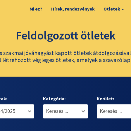
Mi ez?
Hírek, rendezvények
Ötletek
Feldolgozott ötletek
és szakmai jóváhagyást kapott ötletek átdolgozásáva
 létrehozott végleges ötletek, amelyek a szavazólap
zak:
Kategória:
Kerület: