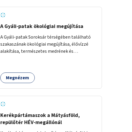
A Gyáli-patak ökológiai megújítása
A Gyáli-patak Soroksár térségében található
szakaszának ökológiai megújítása, élővízzé
alakítása, természetes medrének és
élővilágának helyreállítása ökológiai szakértők
bevonásával.
Megnézem
Kerékpártámaszok a Mátyásföld,
repülőtér HÉV-megállónál