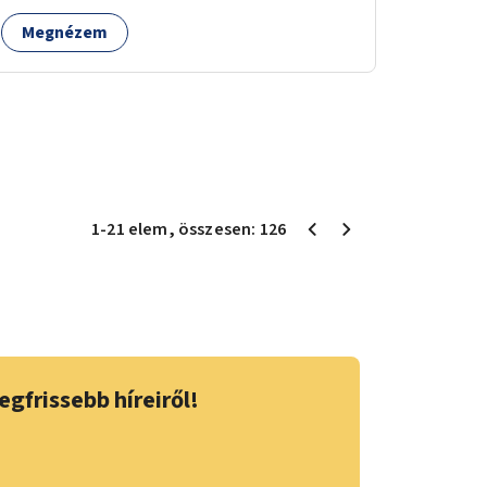
Megnézem
1
-
21
elem
, összesen:
126
egfrissebb híreiről!