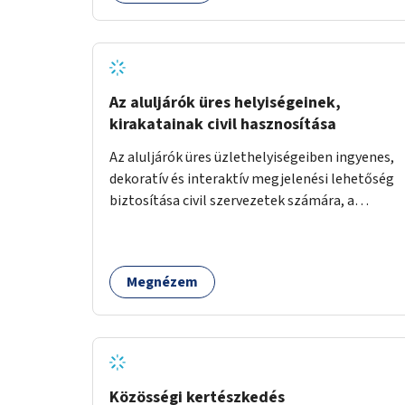
Az aluljárók üres helyiségeinek,
kirakatainak civil hasznosítása
Az aluljárók üres üzlethelyiségeiben ingyenes,
dekoratív és interaktív megjelenési lehetőség
biztosítása civil szervezetek számára, a
társadalmi felelősségvállalás jegyében. A cél,
hogy közérdekű, segítő tevékenységeket
mutassanak be látványos, gondolatébresztő
Megnézem
formában, például rajzokkal, kérdésekkel,
üzenetküldési lehetőséggel vagy
akciónapokkal – bérleti és közüzemi díjak
nélkül, a jelenlegi elhanyagolt állapot helyett.
Közösségi kertészkedés