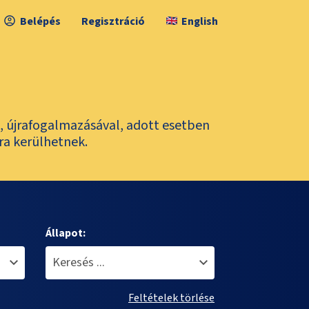
Belépés
Regisztráció
English
l, újrafogalmazásával, adott esetben
ra kerülhetnek.
Állapot:
Feltételek törlése