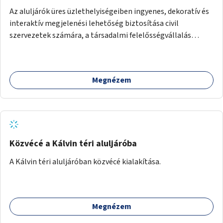
Az aluljárók üres üzlethelyiségeiben ingyenes, dekoratív és
interaktív megjelenési lehetőség biztosítása civil
szervezetek számára, a társadalmi felelősségvállalás
jegyében. A cél, hogy közérdekű, segítő tevékenységeket
mutassanak be látványos, gondolatébresztő formában,
például rajzokkal, kérdésekkel, üzenetküldési lehetőséggel
Megnézem
vagy akciónapokkal – bérleti és közüzemi díjak nélkül, a
jelenlegi elhanyagolt állapot helyett.
Közvécé a Kálvin téri aluljáróba
A Kálvin téri aluljáróban közvécé kialakítása.
Megnézem