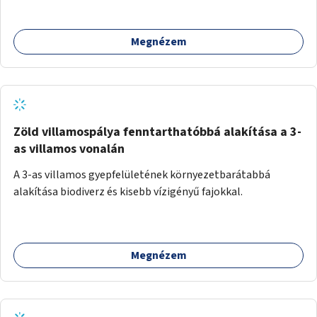
Megnézem
Zöld villamospálya fenntarthatóbbá alakítása a 3-
as villamos vonalán
A 3-as villamos gyepfelületének környezetbarátabbá
alakítása biodiverz és kisebb vízigényű fajokkal.
Megnézem