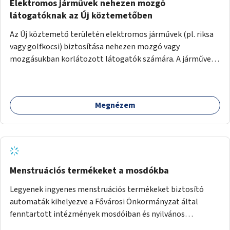
Elektromos járművek nehezen mozgó
látogatóknak az Új köztemetőben
Az Új köztemető területén elektromos járművek (pl. riksa
vagy golfkocsi) biztosítása nehezen mozgó vagy
mozgásukban korlátozott látogatók számára. A járművek
a temetőkapu és a megadott sírhely között közlekednének.
Megnézem
Menstruációs termékeket a mosdókba
Legyenek ingyenes menstruációs termékeket biztosító
automaták kihelyezve a Fővárosi Önkormányzat által
fenntartott intézmények mosdóiban és nyilvános
illemhelyeken.