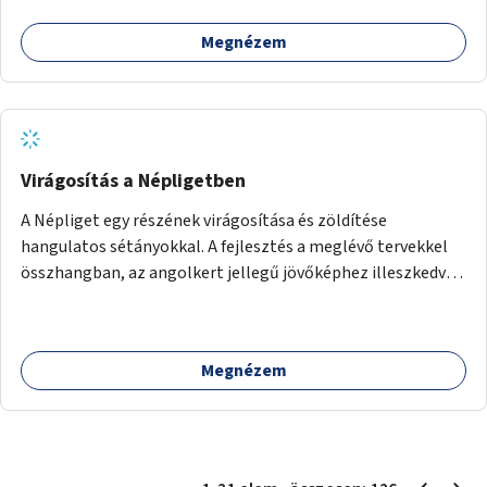
Megnézem
Virágosítás a Népligetben
A Népliget egy részének virágosítása és zöldítése
hangulatos sétányokkal. A fejlesztés a meglévő tervekkel
összhangban, az angolkert jellegű jövőképhez illeszkedve
valósulhat meg.
Megnézem