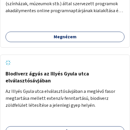
(színházak, múzeumok stb.) által szervezett programok
akadálymentes online programnaptárjának kialakítása és
működtetése. Átfogó és naprakész tartalommal.
Megnézem
Biodiverz ágyás az Illyés Gyula utca
elválasztósávjában
Az Illyés Gyula utca elválasztósávjában a meglévő fasor
megtartása mellett extenzív fenntartású, biodiverz
zöldfelület létesítése a jelenlegi gyep helyén.