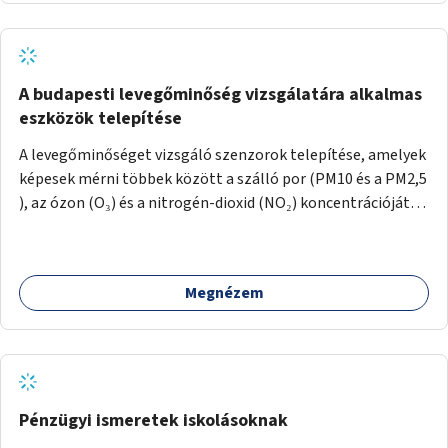
A budapesti levegőminőség vizsgálatára alkalmas
eszközök telepítése
A levegőminőséget vizsgáló szenzorok telepítése, amelyek
képesek mérni többek között a szálló por (PM10 és a PM2,5
), az ózon (O₃) és a nitrogén-dioxid (NO₂) koncentrációját,
valamint meteorológiai paramétereket, például a
szélsebességet, a szélirányt, a hőmérsékletet vagy a relatív
páratartalmat. A gyűjtött adatok egy online platformon
Megnézem
(webes felület és mobilalkalmazás) lennének elérhetők,
térképes megjelenítéssel és időbeli bontásban.
Pénzügyi ismeretek iskolásoknak