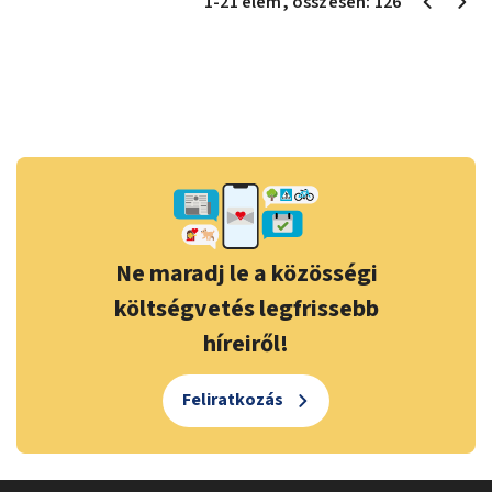
1
-
21
elem
, összesen:
126
Ne maradj le a közösségi
költségvetés legfrissebb
híreiről!
Feliratkozás