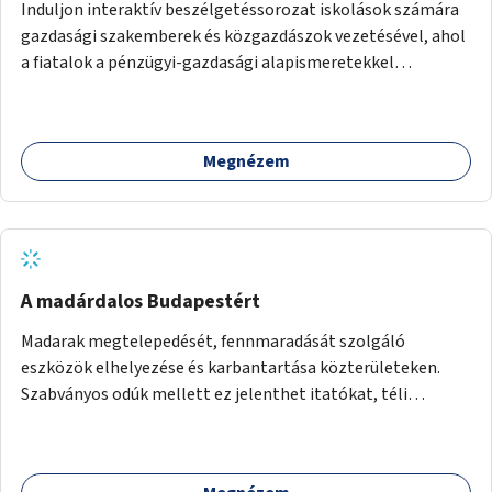
Induljon interaktív beszélgetéssorozat iskolások számára
gazdasági szakemberek és közgazdászok vezetésével, ahol
a fiatalok a pénzügyi-gazdasági alapismeretekkel
kapcsolatban tájékozódhatnak. A program többalkalmas
lenne, heti rendszerességgel tartanák iskolai csoportok
számára, önkormányzati intézményben vagy külső
Megnézem
helyszínen iskolai együttműködéssel. A szervezést az
Önkormányzat koordinálná, a tematikát a szakemberek
alakítanák ki, külön figyelmet fordítva a hátrányos helyzetű
gyerekek bevonására is. A program pilot jelleggel indulna,
több korosztály számára.
A madárdalos Budapestért
Madarak megtelepedését, fennmaradását szolgáló
eszközök elhelyezése és karbantartása közterületeken.
Szabványos odúk mellett ez jelenthet itatókat, téli
madáretetőket is.