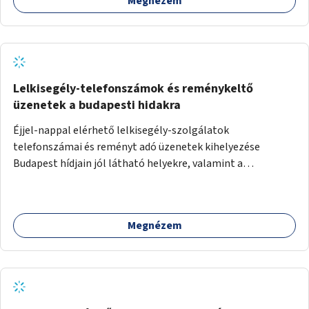
Megnézem
Lelkisegély-telefonszámok és reménykeltő
üzenetek a budapesti hidakra
Éjjel-nappal elérhető lelkisegély-szolgálatok
telefonszámai és reményt adó üzenetek kihelyezése
Budapest hídjain jól látható helyekre, valamint a
lelkisegély-vonalakat fenntartó szervezetek támogatása,
hogy legyen kapacitásuk a növekvő számú hívások
fogadására.
Megnézem