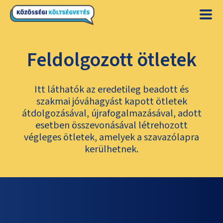
Feldolgozott ötletek
Itt láthatók az eredetileg beadott és
szakmai jóváhagyást kapott ötletek
átdolgozásával, újrafogalmazásával, adott
esetben összevonásával létrehozott
végleges ötletek, amelyek a szavazólapra
kerülhetnek.