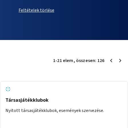
Feltételek törlése
1
-
21
elem
, összesen:
126
Társasjátékklubok
Nyitott társasjátékklubok, események szervezése.