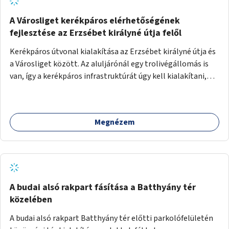
A Városliget kerékpáros elérhetőségének
fejlesztése az Erzsébet királyné útja felől
Kerékpáros útvonal kialakítása az Erzsébet királyné útja és
a Városliget között. Az aluljárónál egy trolivégállomás is
van, így a kerékpáros infrastruktúrát úgy kell kialakítani,
hogy biztonságosan lehessen biciklizni a troliforgalom
mellett is. Az útvonal átvezetésre kerülne a Hungária
körúton, majd a Városligetig folytatódna a Hermina utat
Megnézem
keresztezve.
A budai alsó rakpart fásítása a Batthyány tér
közelében
A budai alsó rakpart Batthyány tér előtti parkolófelületén