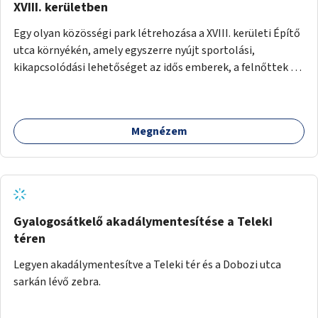
XVIII. kerületben
Egy olyan közösségi park létrehozása a XVIII. kerületi Építő
utca környékén, amely egyszerre nyújt sportolási,
kikapcsolódási lehetőséget az idős emberek, a felnőttek és
a gyerekek számára is.
Megnézem
Gyalogosátkelő akadálymentesítése a Teleki
téren
Legyen akadálymentesítve a Teleki tér és a Dobozi utca
sarkán lévő zebra.