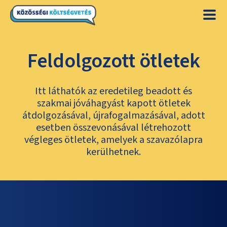
Feldolgozott ötletek
Itt láthatók az eredetileg beadott és
szakmai jóváhagyást kapott ötletek
átdolgozásával, újrafogalmazásával, adott
esetben összevonásával létrehozott
végleges ötletek, amelyek a szavazólapra
kerülhetnek.