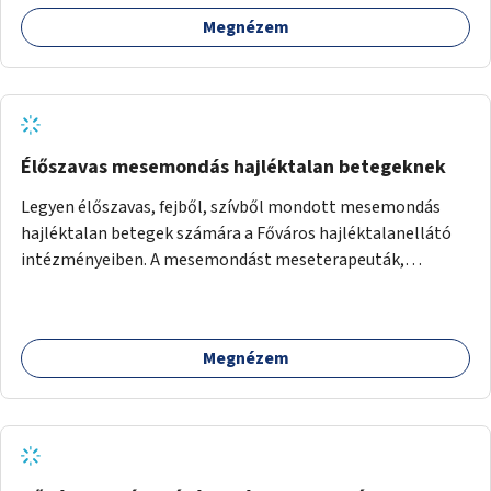
Megnézem
Élőszavas mesemondás hajléktalan betegeknek
Legyen élőszavas, fejből, szívből mondott mesemondás
hajléktalan betegek számára a Főváros hajléktalanellátó
intézményeiben. A mesemondást meseterapeuták,
művészetterapeuták, mesemondó végzettségű emberek
végeznék.
Megnézem