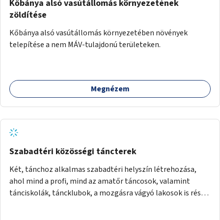
Kőbánya alsó vasútállomás környezetének
zöldítése
Kőbánya alsó vasútállomás környezetében növények
telepítése a nem MÁV-tulajdonú területeken.
Megnézem
Szabadtéri közösségi táncterek
Két, tánchoz alkalmas szabadtéri helyszín létrehozása,
ahol mind a profi, mind az amatőr táncosok, valamint
tánciskolák, táncklubok, a mozgásra vágyó lakosok is részt
vehetnek közösségi eseményeken.