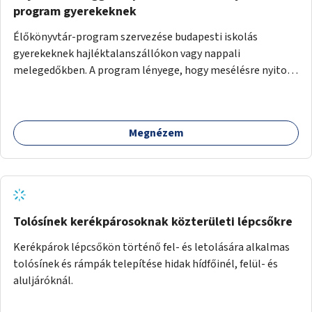
program gyerekeknek
Élőkönyvtár-program szervezése budapesti iskolás
gyerekeknek hajléktalanszállókon vagy nappali
melegedőkben. A program lényege, hogy mesélésre nyitott
hajléktalan emberek a személyes történeteiket osztják
meg egy biztonságos, nyugodt környezetben. A diákok
szabadon választhatnak, hogy kihez szeretnének odamenni
Megnézem
beszélgetni, kérdéseket feltenni – ezáltal közvetlen
kapcsolat alakulhat ki.
Tolósínek kerékpárosoknak közterületi lépcsőkre
Kerékpárok lépcsőkön történő fel- és letolására alkalmas
tolósínek és rámpák telepítése hidak hídfőinél, felül- és
aluljáróknál.