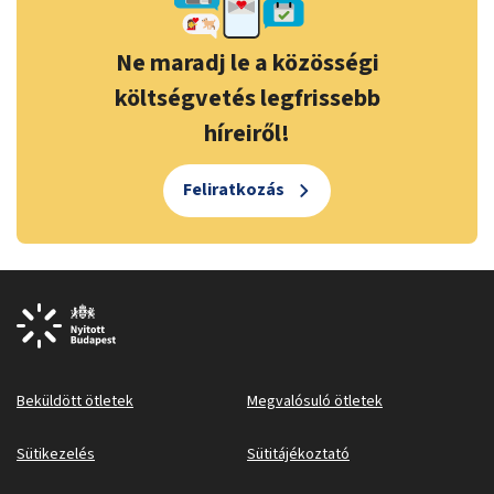
Ne maradj le a közösségi
költségvetés legfrissebb
híreiről!
Feliratkozás
Beküldött ötletek
Megvalósuló ötletek
Sütikezelés
Sütitájékoztató