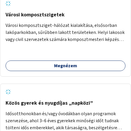
Városi komposztszigetek
Városi komposztsziget-hálózat kialakítása, elsősorban
lakóparkokban, sűrűbben lakott területeken. Helyi lakosok
vagy civil szervezetek számára komposztmesteri képzés
biztosítása, ami lehetővé teszi a komposztszigetek
helyben történő hosszú távú fenntartását.
Megnézem
Közös gyerek és nyugdíjas „napközi”
Idősotthonokban és/vagy óvodákban olyan programok
szervezése, ahol 3–6 éves gyerekek minőségi időt tudnak
tölteni idős emberekkel, akik társaságra, beszélgetésre