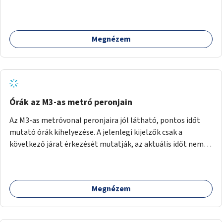
vágynak.
Megnézem
Órák az M3-as metró peronjain
Az M3-as metróvonal peronjaira jól látható, pontos időt
mutató órák kihelyezése. A jelenlegi kijelzők csak a
következő járat érkezését mutatják, az aktuális időt nem.
Az órák a peronokon várakozók tájékozódását segítenék,
ahogyan az más közösségi tereken is bevett gyakorlat.
Megnézem