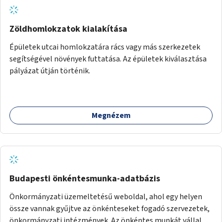
Zöldhomlokzatok kialakítása
Épületek utcai homlokzatára rács vagy más szerkezetek
segítségével növények futtatása. Az épületek kiválasztása
pályázat útján történik.
Megnézem
Budapesti önkéntesmunka-adatbázis
Önkormányzati üzemeltetésű weboldal, ahol egy helyen
össze vannak gyűjtve az önkénteseket fogadó szervezetek,
önkormányzati intézmények. Az önkéntes munkát vállalók