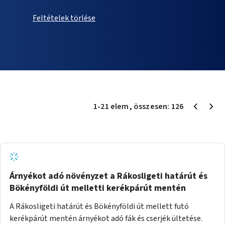
Feltételek törlése
1
-
21
elem
, összesen:
126
Árnyékot adó növényzet a Rákosligeti határút és
Bökényföldi út melletti kerékpárút mentén
A Rákosligeti határút és Bökényföldi út mellett futó
kerékpárút mentén árnyékot adó fák és cserjék ültetése.