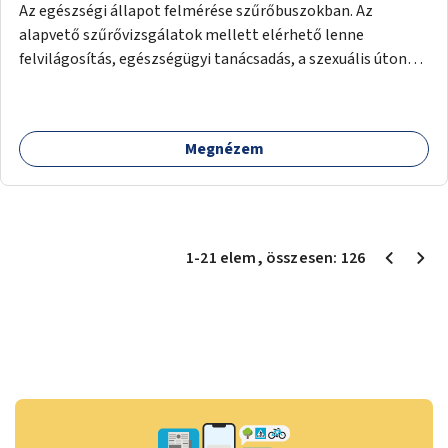
Az egészségi állapot felmérése szűrőbuszokban. Az
alapvető szűrővizsgálatok mellett elérhető lenne
felvilágosítás, egészségügyi tanácsadás, a szexuális úton
terjedő betegségek szűrése és a szenvedélybetegek
támogatása.
Megnézem
1
-
21
elem
, összesen:
126