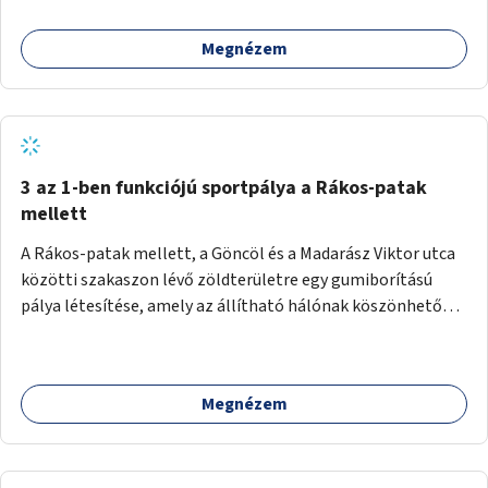
Megnézem
3 az 1-ben funkciójú sportpálya a Rákos-patak
mellett
A Rákos-patak mellett, a Göncöl és a Madarász Viktor utca
közötti szakaszon lévő zöldterületre egy gumiborítású
pálya létesítése, amely az állítható hálónak köszönhetően
alkalmas röplabdára, tollaslabdára, illetve lábteniszre is.
Megnézem