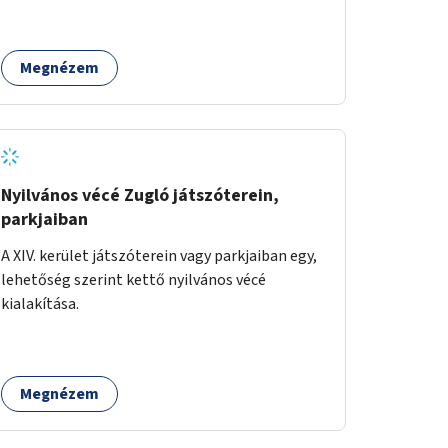
Megnézem
Nyilvános vécé Zugló játszóterein,
parkjaiban
A XIV. kerület játszóterein vagy parkjaiban egy,
lehetőség szerint kettő nyilvános vécé
kialakítása.
Megnézem