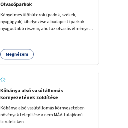
Olvasóparkok
Kényelmes ülőbútorok (padok, székek,
nyugágyak) kihelyezése a budapesti parkok
nyugodtabb részein, ahol az olvasás élménye
kellemes környezetben, természetes fény
mellett valósulhat meg. Árnyékolással,
valamint könyvcserepolcokkal kiegészítve ezek
Megnézem
a terek lehetőséget adnának a kikapcsolódásra,
az olvasás népszerűsítésére.
Kőbánya alsó vasútállomás
környezetének zöldítése
Kőbánya alsó vasútállomás környezetében
növények telepítése a nem MÁV-tulajdonú
területeken.