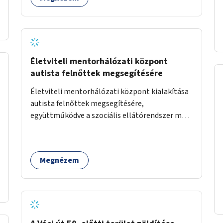
Életviteli mentorhálózati központ
autista felnőttek megsegítésére
Életviteli mentorhálózati központ kialakítása
autista felnőttek megsegítésére,
együttműködve a szociális ellátórendszer más
szereplőivel.
Megnézem