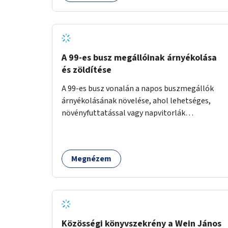
A 99-es busz megállóinak árnyékolása
és zöldítése
A 99-es busz vonalán a napos buszmegállók
árnyékolásának növelése, ahol lehetséges,
növényfuttatással vagy napvitorlák
telepítésével. A projekt pilot jelleggel
valósulna meg, a helyszíni adottságok
figyelembevételével.
Megnézem
Közösségi könyvszekrény a Wein János