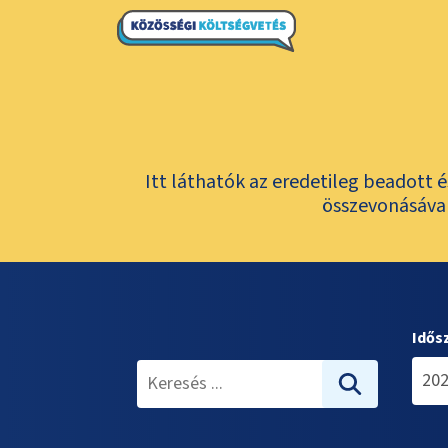
Itt láthatók az eredetileg beadott 
összevonásával
Idős