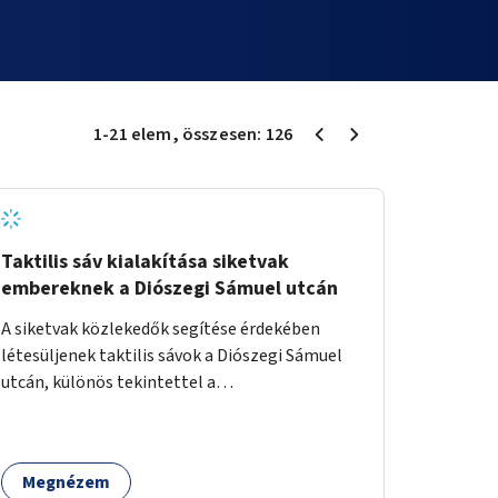
1
-
21
elem
, összesen:
126
Taktilis sáv kialakítása siketvak
embereknek a Diószegi Sámuel utcán
A siketvak közlekedők segítése érdekében
létesüljenek taktilis sávok a Diószegi Sámuel
utcán, különös tekintettel a
gyalogosátkelőknél.
Megnézem