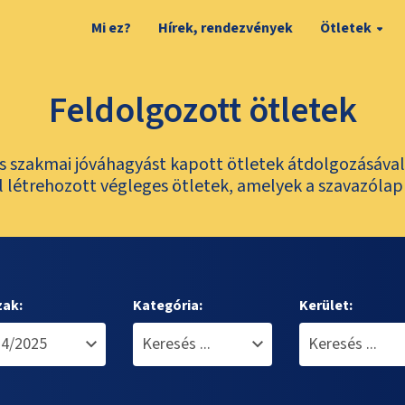
Mi ez?
Hírek, rendezvények
Ötletek
Feldolgozott ötletek
és szakmai jóváhagyást kapott ötletek átdolgozásáva
 létrehozott végleges ötletek, amelyek a szavazólap
zak:
Kategória:
Kerület: