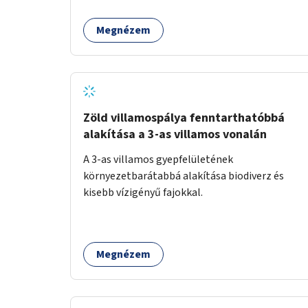
Megnézem
Zöld villamospálya fenntarthatóbbá
alakítása a 3-as villamos vonalán
A 3-as villamos gyepfelületének
környezetbarátabbá alakítása biodiverz és
kisebb vízigényű fajokkal.
Megnézem