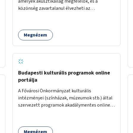
amelyek akusztikailag megfelelők, és a
közönség zavartalanul élvezheti az
előadásokat. A zenészek egy időpontfoglalón
jelentkezhetnek be fellépni.
Megnézem
Budapesti kulturális programok online
portálja
A Fővárosi Önkormányzat kulturális
intézményei (színházak, múzeumok stb.) által
szervezett programok akadálymentes online
programnaptárjának kialakítása és
működtetése. Átfogó és naprakész
tartalommal.
Megnézem