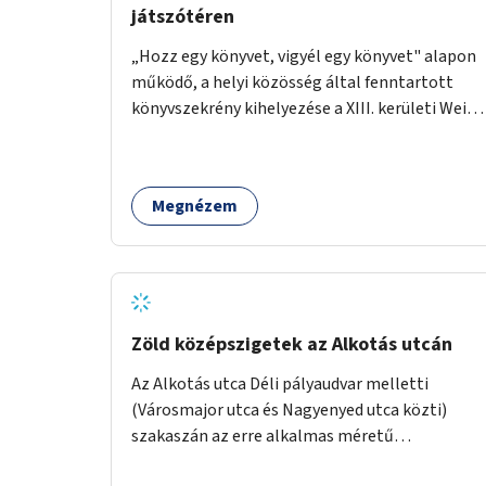
játszótéren
„Hozz egy könyvet, vigyél egy könyvet" alapon
működő, a helyi közösség által fenntartott
könyvszekrény kihelyezése a XIII. kerületi Wein
János játszótérre.
Megnézem
Zöld középszigetek az Alkotás utcán
Az Alkotás utca Déli pályaudvar melletti
(Városmajor utca és Nagyenyed utca közti)
szakaszán az erre alkalmas méretű
középszigetek zöldítése.