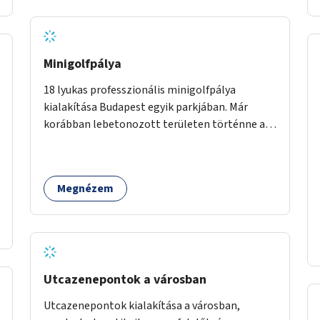
Minigolfpálya
18 lyukas professzionális minigolfpálya
kialakítása Budapest egyik parkjában. Már
korábban lebetonozott területen történne a
megvalósítás, így biztosítanánk, hogy ne
vesszen el további zöldfelület.
Megnézem
Utcazenepontok a városban
Utcazenepontok kialakítása a városban,