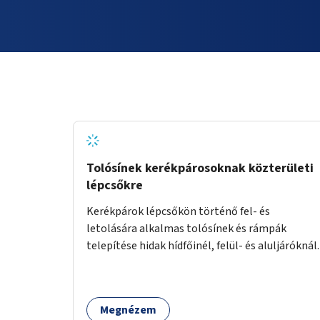
Tolósínek kerékpárosoknak közterületi
lépcsőkre
Kerékpárok lépcsőkön történő fel- és
letolására alkalmas tolósínek és rámpák
telepítése hidak hídfőinél, felül- és aluljáróknál.
Megnézem