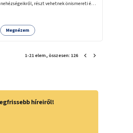
nehézségeikről, részt vehetnek önismereti és
regeneráló foglalkozásokon (pl. gyógytorna,
jóga, terápia), miközben a gyerekek
biztonságban játszhatnak.
Megnézem
1
-
21
elem
, összesen:
126
egfrissebb híreiről!