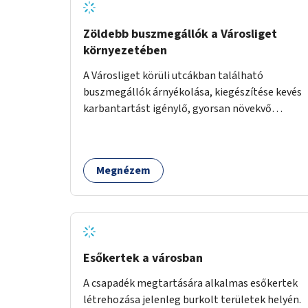
Zöldebb buszmegállók a Városliget
környezetében
A Városliget körüli utcákban található
buszmegállók árnyékolása, kiegészítése kevés
karbantartást igénylő, gyorsan növekvő
zöldnövényzettel.
Megnézem
Esőkertek a városban
A csapadék megtartására alkalmas esőkertek
létrehozása jelenleg burkolt területek helyén.