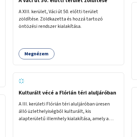
A Váci út 50. előtti terület zöldítése
A XIII. kerület, Váci út 50. előtti terület
zöldítése. Zöldkazetta és hozzá tartozó
öntözési rendszer kialakítása.
Megnézem
Kulturált vécé a Flórián téri aluljáróban
A III. kerületi Flórián téri aluljáróban üresen
álló üzlethelyiségből kulturált, kis
alapterületű illemhely kialakítása, amely a
Flórián téren áthaladó közönséget szolgálná
ki.