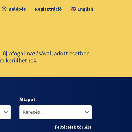
Belépés
Regisztráció
English
l, újrafogalmazásával, adott esetben
ra kerülhetnek.
Állapot:
Feltételek törlése