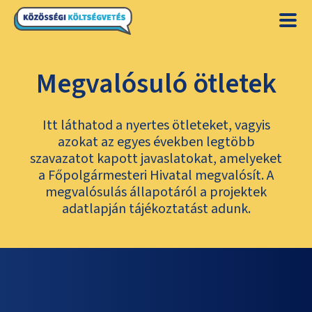
Megvalósuló ötletek
Itt láthatod a nyertes ötleteket, vagyis
azokat az egyes években legtöbb
szavazatot kapott javaslatokat, amelyeket
a Főpolgármesteri Hivatal megvalósít. A
megvalósulás állapotáról a projektek
adatlapján tájékoztatást adunk.