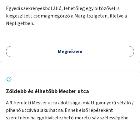
Egyedi szekrényekből álló, lehetőleg egy öltözővel is
kiegészített csomagmegőrző a Margitszigeten, illetve a
Népligetben.
Megnézem
Zöldebb és élhetőbb Mester utca
A 9. kerületi Mester utca adottságai miatt gyönyörű sétáló /
pihenő utcává alakulhatna. Ennek első lépéseként
szeretném ha egy kivitelezhető méretű sáv szélességében
a beton helyén ládás, vagy a földbe ültetett növényzet
lenne, praktikusan a járda és az autós sáv találkozásánál, a