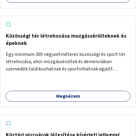
Közösségi tér létrehozása mozgássérülteknek és
épeknek
Egy minimum 300 négyzetméteres közösségi és sport tér
létrehozása, ahol mozgássérültek és demenciában
szenvedők találkozhatnak és sportolhatnak együtt
épekkel. Elsősorban egy pétanque pálya létrehozása lenne
célszerű, amit a legtöbb mozgásában korlátozott ember is
tud játszani, fontos, hogy a téren legyenek formájukban,
Megnézem
hangulatukban elkülönülő pontok, mezítlábas ösvények, az
egész legyen zöld és üdítő hangulatú.
Köztéri piszoárok létesítése kísérleti jelleggel