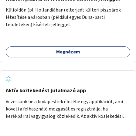
Külföldön (pl. Hollandiában) elterjedt kültéri piszoárok
létesítése a városban (például egyes Duna-parti
területeken) kísérleti jelleggel.
Megnézem
Aktív közlekedést jutalmazó app
Vezessünk be a budapestiek életébe egy applikációt, ami
követi a felhasználó mozgását és regisztrálja, ha
kerékpárral vagy gyalog közlekedik. Az aktív közlekedési
formákat virtuálisan jutalmazza, amit az együttműködő
üzleti partnereknél kedvezményekre, ajándékokra válthat a