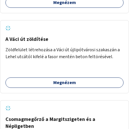
Megnézem
A Váci út zöldítése
Zöldfelület létrehozása a Váci út újlipótvárosi szakaszán a
Lehel utcától kifelé a fasor mentén beton feltörésével.
Megnézem
Csomagmegőrző a Margitszigeten és a
Népligetben