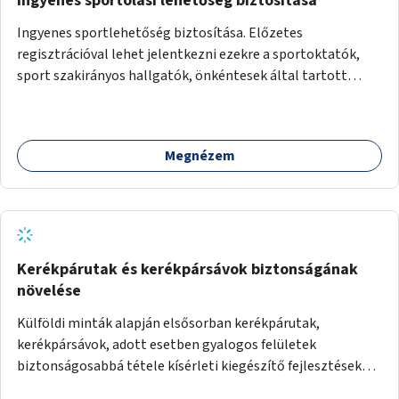
Ingyenes sportolási lehetőség biztosítása
Ingyenes sportlehetőség biztosítása. Előzetes
regisztrációval lehet jelentkezni ezekre a sportoktatók,
sport szakirányos hallgatók, önkéntesek által tartott
programokra.
Megnézem
Kerékpárutak és kerékpársávok biztonságának
növelése
Külföldi minták alapján elsősorban kerékpárutak,
kerékpársávok, adott esetben gyalogos felületek
biztonságosabbá tétele kísérleti kiegészítő fejlesztésekkel
(terelők, műanyag elválasztó elemek, több és jobban